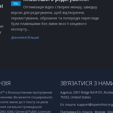
Кві
ні
Оптимізація відео створює меншу, швидшу
версію для редагування, щоб відтворення,
перемотування, обрізання та попередні перегляди
були плавнішими без зміни якості кінцевого
ає
експорту....
у
Дізнатися більше
НЗІЯ
ЗВ’ЯЗАТИСЯ З НАМ
t™ є безкоштовним програмним
Адреса:
2931 Ridge Rd #101, Rockwa
ченням. Ви можете поширювати
75032, United States
осити зміни до її тексту за умов
Ел. пошта:
support@openshot.org
ння загальної громадської
 GNU (GNU General Public License)
Підтримка
Ел. пошта
·
Форум
·
Dis