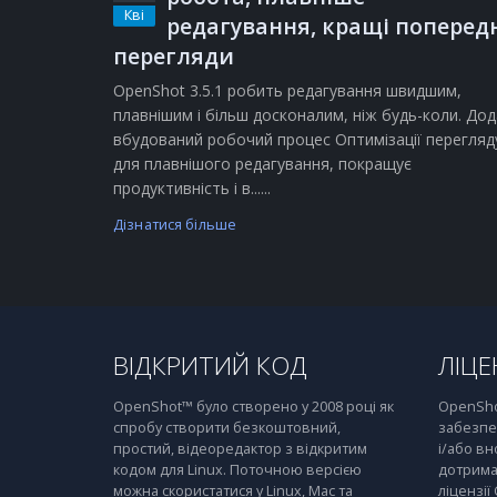
Кві
редагування, кращі поперед
перегляди
OpenShot 3.5.1 робить редагування швидшим,
плавнішим і більш досконалим, ніж будь-коли. Дод
вбудований робочий процес Оптимізації перегляд
для плавнішого редагування, покращує
продуктивність і в......
Дізнатися більше
ВІДКРИТИЙ КОД
ЛІЦЕ
OpenShot™ було створено у 2008 році як
OpenSho
спробу створити безкоштовний,
забезпе
простий, відеоредактор з відкритим
і/або вн
кодом для Linux. Поточною версією
дотрима
можна скористатися у Linux, Mac та
ліцензії