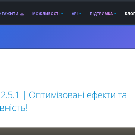
АНТАЖИТИ
МОЖЛИВОСТІ
API
ПІДТРИМКА
БЛО
.5.1 | Оптимізовані ефекти та
ність!