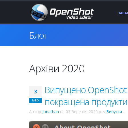
ЗАВ
Блог
Архіви 2020
Випущено OpenShot 2
3
покращена продуктив
Бер
Автор
Jonathan
на
03 березня 2020 р.
у
Випуски
.