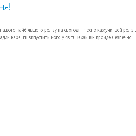
ня!
 нашого найбільшого релізу на сьогодні! Чесно кажучи, цей реліз
адий нарешті випустити його у світ! Нехай він пройде безпечно!