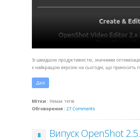
Зі швидшою продуктивністю, значними оптимізаці
є найкращою версією на сьогодні, що приносить п
Далі
Мітки
:
Немає тегів
Обговорення
:
27 Comments
Випуск OpenShot 2.5
8