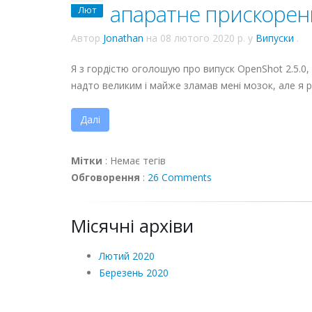
апаратне прискорен
Лют
Автор
Jonathan
на
08 лютого 2020 р.
у
Випуски
.
Я з гордістю оголошую про випуск OpenShot 2.5.0,
надто великим і майже зламав мені мозок, але я р
Далі
Мітки
:
Немає тегів
Обговорення
:
26 Comments
Місячні архіви
Лютий 2020
Березень 2020