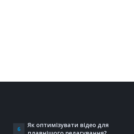
Як оптимізувати відео для
6
плавнішого редагування?