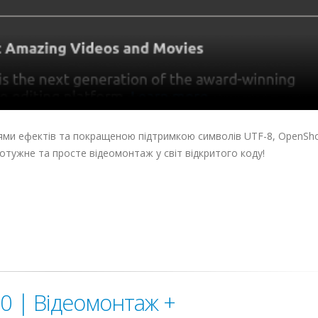
ями ефектів та покращеною підтримкою символів UTF-8, OpenShot
отужне та просте відеомонтаж у світ відкритого коду!
.0 | Відеомонтаж +