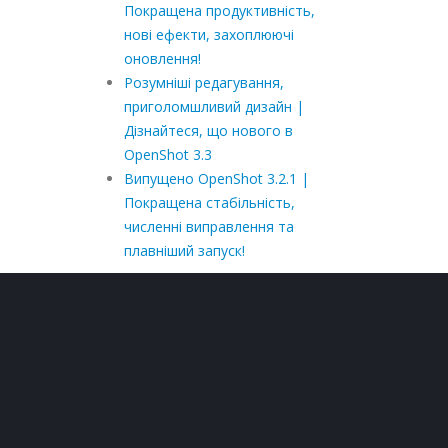
Покращена продуктивність,
нові ефекти, захоплюючі
оновлення!
Розумніші редагування,
приголомшливий дизайн |
Дізнайтеся, що нового в
OpenShot 3.3
Випущено OpenShot 3.2.1 |
Покращена стабільність,
численні виправлення та
плавніший запуск!