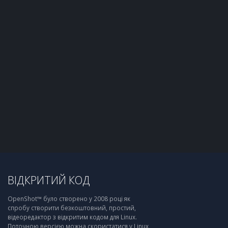
ВІДКРИТИЙ КОД
OpenShot™ було створено у 2008 році як
спробу створити безкоштовний, простий,
відеоредактор з відкритим кодом для Linux.
Поточною версією можна скористатися у Linux,