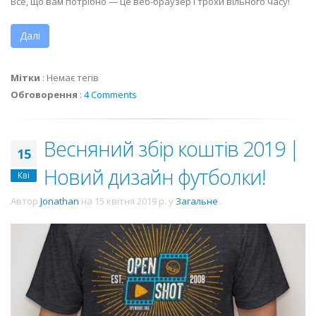
Все, що вам потрібно — це веб-браузер і трохи вільного часу!
Далі
Мітки
:
Немає тегів
Обговорення
:
4 Comments
Весняний збір коштів 2019 |
15
Новий дизайн футболки!
Кві
Автор
Jonathan
на
15 квітня 2019 р.
у
Загальне
.