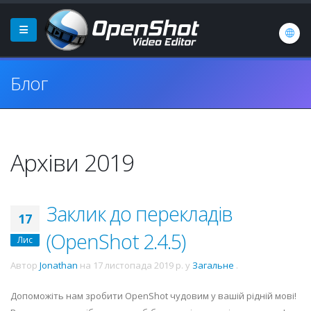
Блог
Архіви 2019
Заклик до перекладів
17
(OpenShot 2.4.5)
Лис
Автор
Jonathan
на
17 листопада 2019 р.
у
Загальне
.
Допоможіть нам зробити OpenShot чудовим у вашій рідній мові!