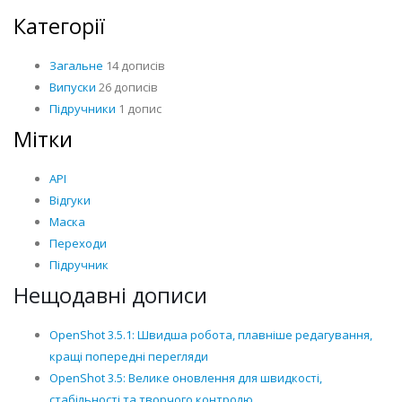
Категорії
Загальне
14 дописів
Випуски
26 дописів
Підручники
1 допис
Мітки
API
Відгуки
Маска
Переходи
Підручник
Нещодавні дописи
OpenShot 3.5.1: Швидша робота, плавніше редагування,
кращі попередні перегляди
OpenShot 3.5: Велике оновлення для швидкості,
стабільності та творчого контролю