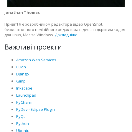
Jonathan Thomas
Привіт! Я є розробником редактора відео OpenShot,
безкоштовного нелінійного редактора відео з відкритим кодом
для Linux, Mac та Windows.
Докладніше…
Важливі проекти
Amazon Web Services
CLion
Django
Gimp
Inkscape
Launchpad
PyCharm
PyDev - Eclipse Plugin
PyQt
Python
Ubuntu