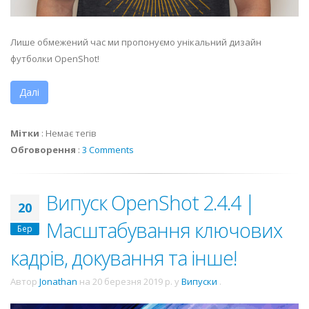
Лише обмежений час ми пропонуємо унікальний дизайн
футболки OpenShot!
Далі
Мітки
:
Немає тегів
Обговорення
:
3 Comments
Випуск OpenShot 2.4.4 |
20
Масштабування ключових
Бер
кадрів, докування та інше!
Автор
Jonathan
на
20 березня 2019 р.
у
Випуски
.