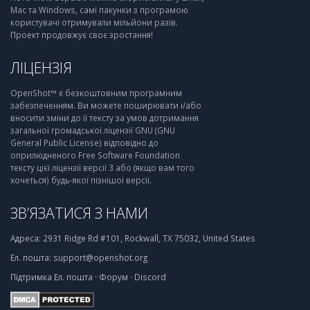
Mac та Windows, самі пакунки з програмою
користувачі отримували мільйони разів.
Проект продовжує своє зростання!
ЛІЦЕНЗІЯ
OpenShot™ є безкоштовним програмним
забезпеченням. Ви можете поширювати і/або
вносити зміни до її тексту за умов дотримання
загальної громадської ліцензії GNU (GNU
General Public License) відповідно до
оприлюдненого Free Software Foundation
тексту цієї ліцензії версії 3 або (якщо вам того
хочеться) будь-якої пізнішої версії.
ЗВ’ЯЗАТИСЯ З НАМИ
Адреса:
2931 Ridge Rd #101, Rockwall, TX 75032, United States
Ел. пошта:
support@openshot.org
Підтримка
Ел. пошта
·
Форум
·
Discord