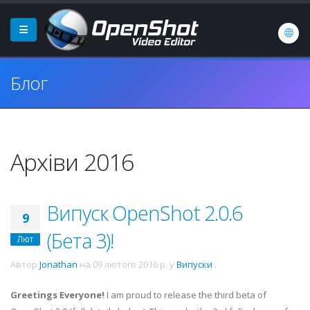
Блог
Архіви 2016
Випуск OpenShot 2.0.6
9
(Бета 3)!
Лют
Автор
Jonathan
на
09 лютого 2016 р.
у
Випуски
.
Greetings Everyone!
I am proud to release the third beta of