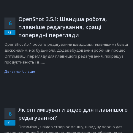
OpenShot 3.5.1: Швидша робота,
6
плавніше редагування, кращі
Кві
попередні перегляди
OpenShot 3.5.1 робить редагування швидшим, плавнішим і більш
досконалим, ніж будь-коли. Додає вбудований робочий процес
Оптимізації перегляду для плавнішого редагування, покращує
продуктивність і в......
Дізнатися більше
Як оптимізувати відео для плавнішого
6
редагування?
Кві
Оптимізація відео створює меншу, швидшу версію для
редагування, щоб відтворення, перемотування, обрізання та