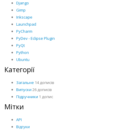
Django
Gimp
Inkscape
Launchpad
PyCharm
PyDev - Eclipse Plugin
PyQt
Python
Ubuntu
Категорії
Загальне
14 дописів
Випуски
26 дописів
Підручники
1 допис
Мітки
API
Відгуки