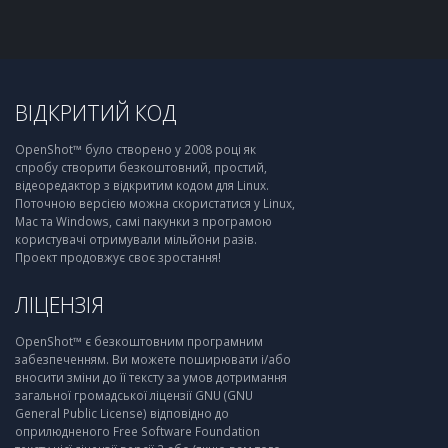
ВІДКРИТИЙ КОД
OpenShot™ було створено у 2008 році як
спробу створити безкоштовний, простий,
відеоредактор з відкритим кодом для Linux.
Поточною версією можна скористатися у Linux,
Mac та Windows, самі пакунки з програмою
користувачі отримували мільйони разів.
Проект продовжує своє зростання!
ЛІЦЕНЗІЯ
OpenShot™ є безкоштовним програмним
забезпеченням. Ви можете поширювати і/або
вносити зміни до її тексту за умов дотримання
загальної громадської ліцензії GNU (GNU
General Public License) відповідно до
оприлюдненого Free Software Foundation