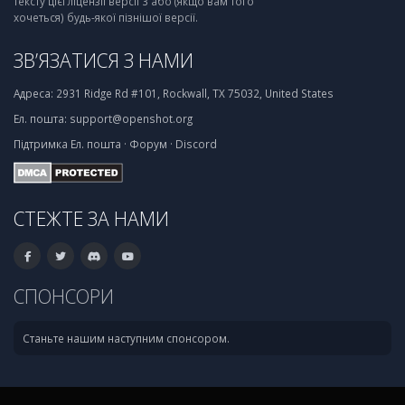
тексту цієї ліцензії версії 3 або (якщо вам того
хочеться) будь-якої пізнішої версії.
ЗВ’ЯЗАТИСЯ З НАМИ
Адреса:
2931 Ridge Rd #101, Rockwall, TX 75032, United States
Ел. пошта:
support@openshot.org
Підтримка
Ел. пошта
·
Форум
·
Discord
СТЕЖТЕ ЗА НАМИ
СПОНСОРИ
Станьте нашим наступним спонсором.