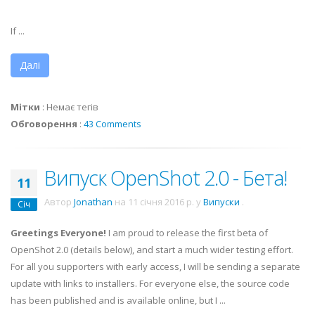
If ...
Далі
Мітки
:
Немає тегів
Обговорення
:
43 Comments
Випуск OpenShot 2.0 - Бета!
11
Автор
Jonathan
на
11 січня 2016 р.
у
Випуски
.
Січ
Greetings Everyone!
I am proud to release the first beta of
OpenShot 2.0 (details below), and start a much wider testing effort.
For all you supporters with early access, I will be sending a separate
update with links to installers. For everyone else, the source code
has been published and is available online, but I ...