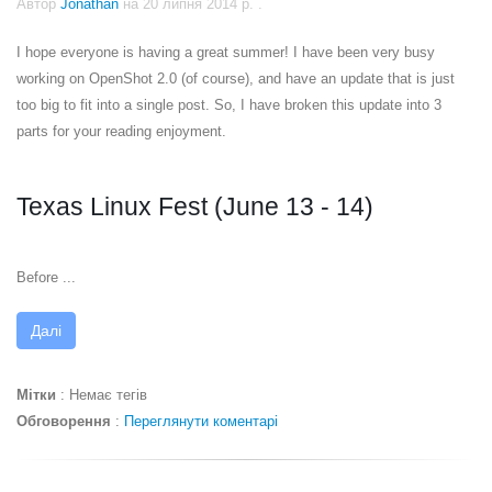
Автор
Jonathan
на
20 липня 2014 р.
.
I hope everyone is having a great summer! I have been very busy
working on OpenShot 2.0 (of course), and have an update that is just
too big to fit into a single post. So, I have broken this update into 3
parts for your reading enjoyment.
Texas Linux Fest (June 13 - 14)
Before ...
Далі
Мітки
:
Немає тегів
Обговорення
:
Переглянути коментарі