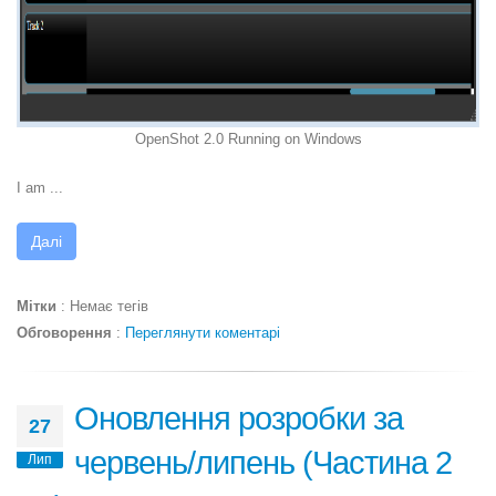
OpenShot 2.0 Running on Windows
I am ...
Далі
Мітки
:
Немає тегів
Обговорення
:
Переглянути коментарі
Оновлення розробки за
27
червень/липень (Частина 2
Лип