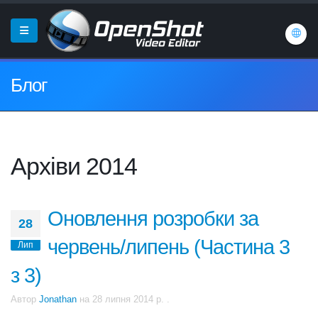
Блог
Архіви 2014
Оновлення розробки за
28
червень/липень (Частина 3
Лип
з 3)
Автор
Jonathan
на
28 липня 2014 р.
.