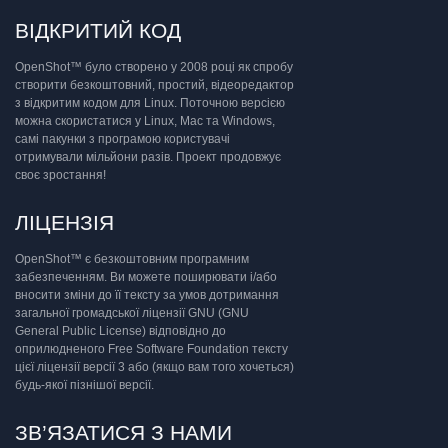
ВІДКРИТИЙ КОД
OpenShot™ було створено у 2008 році як спробу
створити безкоштовний, простий, відеоредактор
з відкритим кодом для Linux. Поточною версією
можна скористатися у Linux, Mac та Windows,
самі пакунки з програмою користувачі
отримували мільйони разів. Проект продовжує
своє зростання!
ЛІЦЕНЗІЯ
OpenShot™ є безкоштовним програмним
забезпеченням. Ви можете поширювати і/або
вносити зміни до її тексту за умов дотримання
загальної громадської ліцензії GNU (GNU
General Public License) відповідно до
оприлюдненого Free Software Foundation тексту
цієї ліцензії версії 3 або (якщо вам того хочеться)
будь-якої пізнішої версії.
ЗВ’ЯЗАТИСЯ З НАМИ