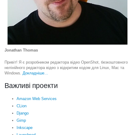
Jonathan Thomas
Привіт! Я є розробником редактора відео OpenShot, безкоштовного
нелінійного редактора відео з відкритим кодом для Linux, Mac та
Windows.
Докладніше…
Важливі проекти
Amazon Web Services
CLion
Django
Gimp
Inkscape
Launchpad