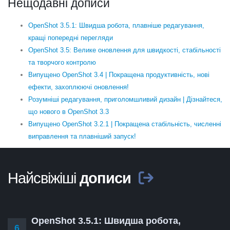
Нещодавні дописи
OpenShot 3.5.1: Швидша робота, плавніше редагування,
кращі попередні перегляди
OpenShot 3.5: Велике оновлення для швидкості, стабільності
та творчого контролю
Випущено OpenShot 3.4 | Покращена продуктивність, нові
ефекти, захоплюючі оновлення!
Розумніші редагування, приголомшливий дизайн | Дізнайтеся,
що нового в OpenShot 3.3
Випущено OpenShot 3.2.1 | Покращена стабільність, численні
виправлення та плавніший запуск!
Найсвіжіші
дописи
OpenShot 3.5.1: Швидша робота,
6