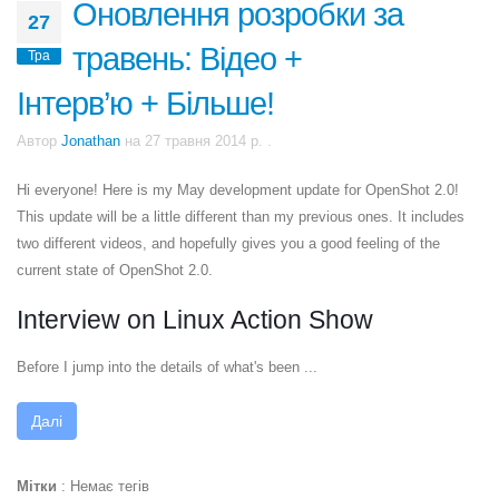
Оновлення розробки за
27
травень: Відео +
Тра
Інтерв’ю + Більше!
Автор
Jonathan
на
27 травня 2014 р.
.
Hi everyone! Here is my May development update for OpenShot 2.0!
This update will be a little different than my previous ones. It includes
two different videos, and hopefully gives you a good feeling of the
current state of OpenShot 2.0.
Interview on Linux Action Show
Before I jump into the details of what's been ...
Далі
Мітки
:
Немає тегів