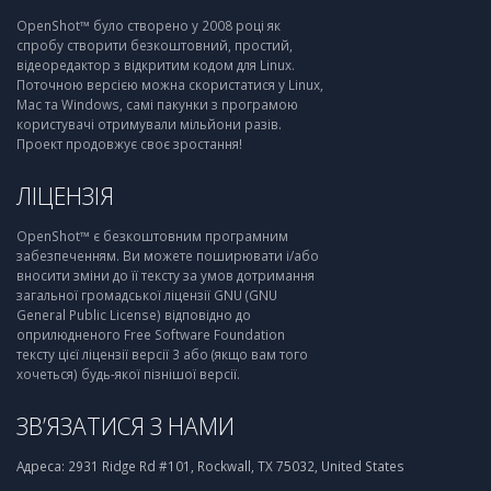
OpenShot™ було створено у 2008 році як
спробу створити безкоштовний, простий,
відеоредактор з відкритим кодом для Linux.
Поточною версією можна скористатися у Linux,
Mac та Windows, самі пакунки з програмою
користувачі отримували мільйони разів.
Проект продовжує своє зростання!
ЛІЦЕНЗІЯ
OpenShot™ є безкоштовним програмним
забезпеченням. Ви можете поширювати і/або
вносити зміни до її тексту за умов дотримання
загальної громадської ліцензії GNU (GNU
General Public License) відповідно до
оприлюдненого Free Software Foundation
тексту цієї ліцензії версії 3 або (якщо вам того
хочеться) будь-якої пізнішої версії.
ЗВ’ЯЗАТИСЯ З НАМИ
Адреса:
2931 Ridge Rd #101, Rockwall, TX 75032, United States