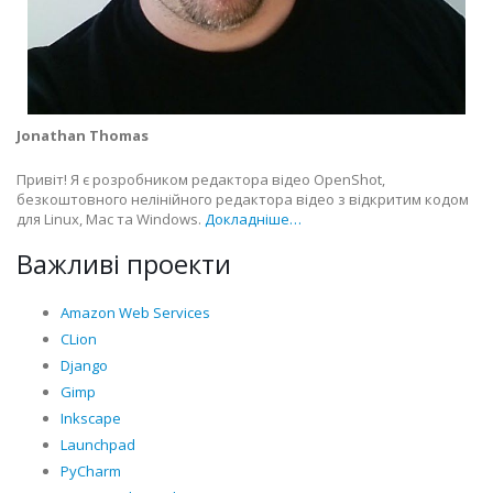
Jonathan Thomas
Привіт! Я є розробником редактора відео OpenShot,
безкоштовного нелінійного редактора відео з відкритим кодом
для Linux, Mac та Windows.
Докладніше…
Важливі проекти
Amazon Web Services
CLion
Django
Gimp
Inkscape
Launchpad
PyCharm