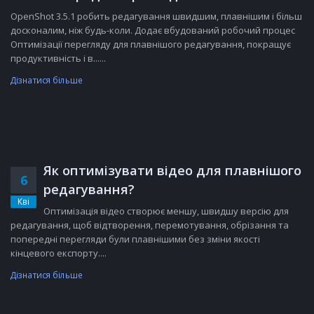
OpenShot 3.5.1 робить редагування швидшим, плавнішим і більш
досконалим, ніж будь-коли. Додає вбудований робочий процес
Оптимізації перегляду для плавнішого редагування, покращує
продуктивність і в......
Дізнатися більше
Як оптимізувати відео для плавнішого
6
редагування?
Кві
Оптимізація відео створює меншу, швидшу версію для
редагування, щоб відтворення, перемотування, обрізання та
попередні перегляди були плавнішими без зміни якості
кінцевого експорту....
Дізнатися більше