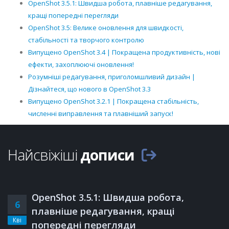
OpenShot 3.5.1: Швидша робота, плавніше редагування,
кращі попередні перегляди
OpenShot 3.5: Велике оновлення для швидкості,
стабільності та творчого контролю
Випущено OpenShot 3.4 | Покращена продуктивність, нові
ефекти, захоплюючі оновлення!
Розумніші редагування, приголомшливий дизайн |
Дізнайтеся, що нового в OpenShot 3.3
Випущено OpenShot 3.2.1 | Покращена стабільність,
численні виправлення та плавніший запуск!
Найсвіжіші
дописи
OpenShot 3.5.1: Швидша робота,
6
плавніше редагування, кращі
Кві
попередні перегляди