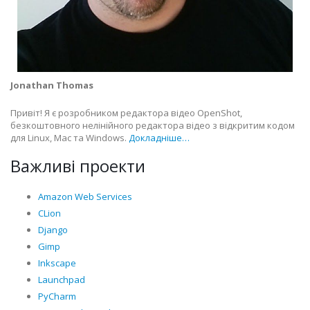
Jonathan Thomas
Привіт! Я є розробником редактора відео OpenShot,
безкоштовного нелінійного редактора відео з відкритим кодом
для Linux, Mac та Windows.
Докладніше…
Важливі проекти
Amazon Web Services
CLion
Django
Gimp
Inkscape
Launchpad
PyCharm