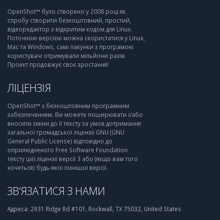
OpenShot™ було створено у 2008 році як
спробу створити безкоштовний, простий,
відеоредактор з відкритим кодом для Linux.
Поточною версією можна скористатися у Linux,
Mac та Windows, самі пакунки з програмою
користувачі отримували мільйони разів.
Проект продовжує своє зростання!
ЛІЦЕНЗІЯ
OpenShot™ є безкоштовним програмним
забезпеченням. Ви можете поширювати і/або
вносити зміни до її тексту за умов дотримання
загальної громадської ліцензії GNU (GNU
General Public License) відповідно до
оприлюдненого Free Software Foundation
тексту цієї ліцензії версії 3 або (якщо вам того
хочеться) будь-якої пізнішої версії.
ЗВ’ЯЗАТИСЯ З НАМИ
Адреса:
2931 Ridge Rd #101, Rockwall, TX 75032, United States