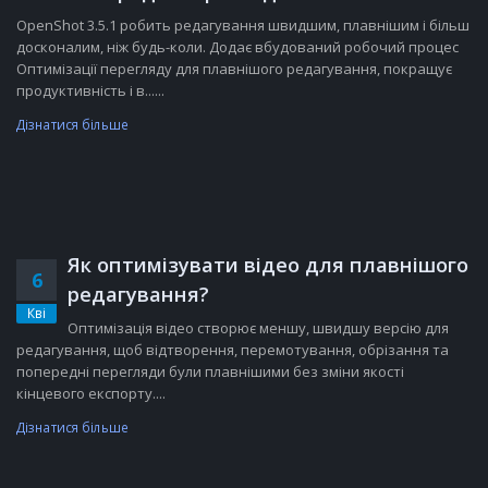
OpenShot 3.5.1 робить редагування швидшим, плавнішим і більш
досконалим, ніж будь-коли. Додає вбудований робочий процес
Оптимізації перегляду для плавнішого редагування, покращує
продуктивність і в......
Дізнатися більше
Як оптимізувати відео для плавнішого
6
редагування?
Кві
Оптимізація відео створює меншу, швидшу версію для
редагування, щоб відтворення, перемотування, обрізання та
попередні перегляди були плавнішими без зміни якості
кінцевого експорту....
Дізнатися більше