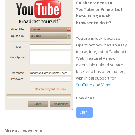
finished videos to
YouTube or Vimeo, but
hate using a web
browser to do it?
You are in luck, because
OpenShot now has an easy
to use, integrated "Upload to
Web" feature! A new,
extensible upload service
back-end has been added,
with initial support for
YouTube
and
Vimeo
.
How does ...
Далі
Мітки
:
Немає тегів