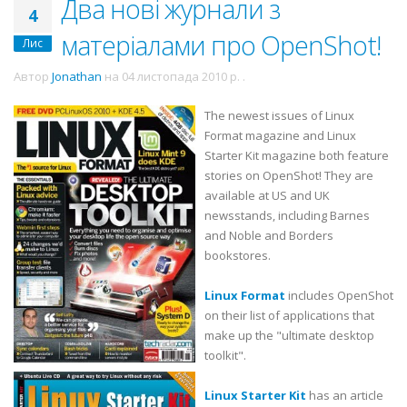
Два нові журнали з
4
матеріалами про OpenShot!
Лис
Автор
Jonathan
на
04 листопада 2010 р.
.
The newest issues of Linux
Format magazine and Linux
Starter Kit magazine both feature
stories on OpenShot! They are
available at US and UK
newsstands, including Barnes
and Noble and Borders
bookstores.
Linux Format
includes OpenShot
on their list of applications that
make up the "ultimate desktop
toolkit".
Linux Starter Kit
has an article