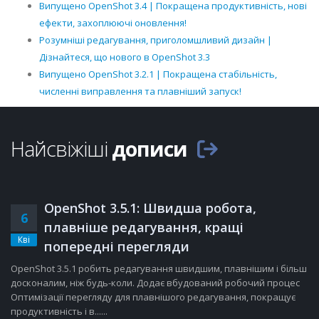
Випущено OpenShot 3.4 | Покращена продуктивність, нові
ефекти, захоплюючі оновлення!
Розумніші редагування, приголомшливий дизайн |
Дізнайтеся, що нового в OpenShot 3.3
Випущено OpenShot 3.2.1 | Покращена стабільність,
численні виправлення та плавніший запуск!
Найсвіжіші
дописи
OpenShot 3.5.1: Швидша робота,
6
плавніше редагування, кращі
Кві
попередні перегляди
OpenShot 3.5.1 робить редагування швидшим, плавнішим і більш
досконалим, ніж будь-коли. Додає вбудований робочий процес
Оптимізації перегляду для плавнішого редагування, покращує
продуктивність і в......