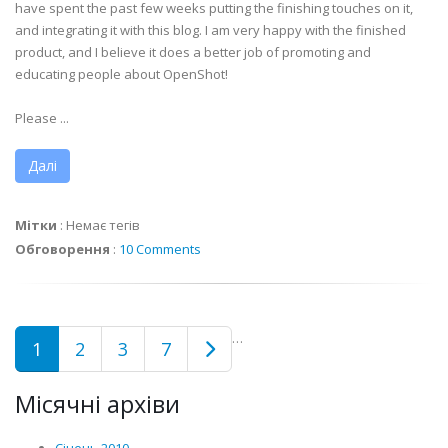
have spent the past few weeks putting the finishing touches on it,
and integrating it with this blog. I am very happy with the finished
product, and I believe it does a better job of promoting and
educating people about OpenShot!
Please ...
Далі
Мітки
:
Немає тегів
Обговорення
:
10 Comments
…
1
2
3
7
Місячні архіви