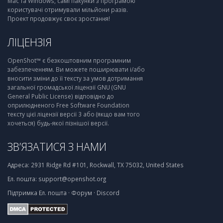
Mac та Windows, самі пакунки з програмою
користувачі отримували мільйони разів.
Проект продовжує своє зростання!
ЛІЦЕНЗІЯ
OpenShot™ є безкоштовним програмним
забезпеченням. Ви можете поширювати і/або
вносити зміни до її тексту за умов дотримання
загальної громадської ліцензії GNU (GNU
General Public License) відповідно до
оприлюдненого Free Software Foundation
тексту цієї ліцензії версії 3 або (якщо вам того
хочеться) будь-якої пізнішої версії.
ЗВ’ЯЗАТИСЯ З НАМИ
Адреса:
2931 Ridge Rd #101, Rockwall, TX 75032, United States
Ел. пошта:
support@openshot.org
Підтримка
Ел. пошта
·
Форум
·
Discord