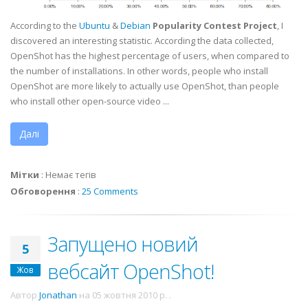
According to the
Ubuntu
&
Debian
Popularity Contest Project
, I
discovered an interesting statistic. According the data collected,
OpenShot has the highest percentage of users, when compared to
the number of installations. In other words, people who install
OpenShot are more likely to actually use OpenShot, than people
who install other open-source video ...
Далі
Мітки
:
Немає тегів
Обговорення
:
25 Comments
Запущено новий
5
вебсайт OpenShot!
Жов
Автор
Jonathan
на
05 жовтня 2010 р.
.