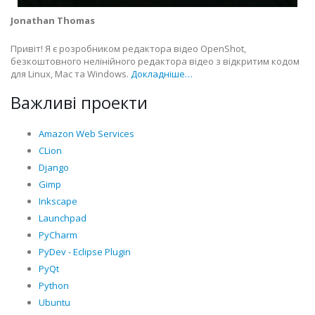
Jonathan Thomas
Привіт! Я є розробником редактора відео OpenShot,
безкоштовного нелінійного редактора відео з відкритим кодом
для Linux, Mac та Windows.
Докладніше…
Важливі проекти
Amazon Web Services
CLion
Django
Gimp
Inkscape
Launchpad
PyCharm
PyDev - Eclipse Plugin
PyQt
Python
Ubuntu