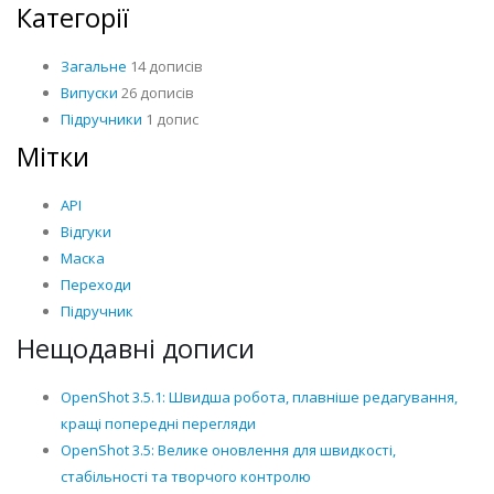
Категорії
Загальне
14 дописів
Випуски
26 дописів
Підручники
1 допис
Мітки
API
Відгуки
Маска
Переходи
Підручник
Нещодавні дописи
OpenShot 3.5.1: Швидша робота, плавніше редагування,
кращі попередні перегляди
OpenShot 3.5: Велике оновлення для швидкості,
стабільності та творчого контролю