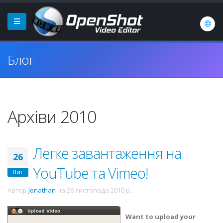
Блог
Архіви 2010
Легке завантаження на
26
YouTube та Vimeo!
Лис
Автор
Jonathan
на
26 листопада 2010 р.
.
Want to upload your