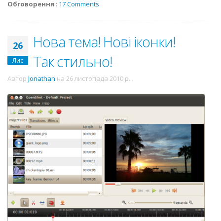
Обговорення
:
17 Comments
Нова тема! Нові іконки!
26
Так стильно!
Лис
Автор
Jonathan
на
26 листопада 2010 р.
.