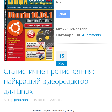
titled ...
Далі
Мітки
:
Немає тегів
Обговорення
:
4 Comments
15
Жов
Статистичне протистояння:
найкращий відеоредактор
для Linux
Автор
Jonathan
на
15 жовтня 2010 р.
.