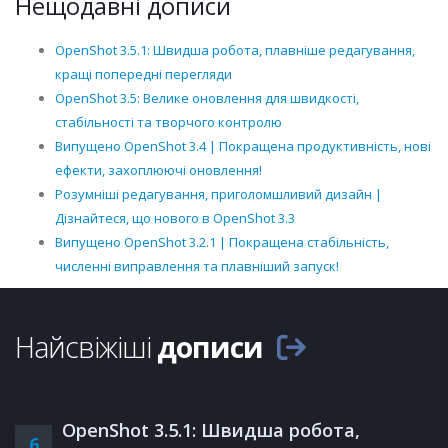
Нещодавні дописи
OpenShot 3.5.1: Швидша робота, плавніше редагування,
кращі попередні перегляди
OpenShot 3.5: Велике оновлення для швидкості,
стабільності та творчого контролю
Випущено OpenShot 3.4 | Покращена продуктивність, нові
ефекти, захоплюючі оновлення!
Розумніші редагування, приголомшливий дизайн |
Дізнайтеся, що нового в OpenShot 3.3
Випущено OpenShot 3.2.1 | Покращена стабільність,
численні виправлення та плавніший запуск!
Найсвіжіші
дописи
OpenShot 3.5.1: Швидша робота,
6