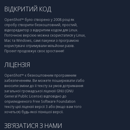
ВІДКРИТИЙ КОД
OpenShot™ було створено у 2008 році як
спробу створити безкоштовний, простий,
відеоредактор з відкритим кодом для Linux.
Поточною версією можна скористатися у Linux,
Mac та Windows, самі пакунки з програмою
користувачі отримували мільйони разів.
Проект продовжує своє зростання!
ЛІЦЕНЗІЯ
OpenShot™ є безкоштовним програмним
забезпеченням. Ви можете поширювати і/або
вносити зміни до її тексту за умов дотримання
загальної громадської ліцензії GNU (GNU
General Public License) відповідно до
оприлюдненого Free Software Foundation
тексту цієї ліцензії версії 3 або (якщо вам того
хочеться) будь-якої пізнішої версії.
ЗВ’ЯЗАТИСЯ З НАМИ