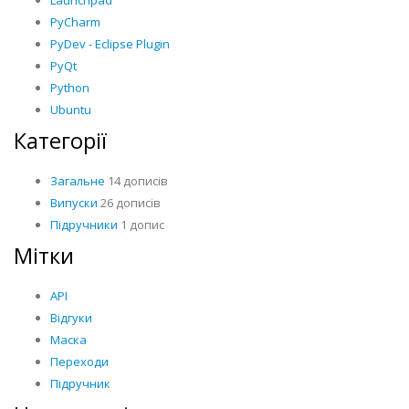
Launchpad
PyCharm
PyDev - Eclipse Plugin
PyQt
Python
Ubuntu
Категорії
Загальне
14 дописів
Випуски
26 дописів
Підручники
1 допис
Мітки
API
Відгуки
Маска
Переходи
Підручник