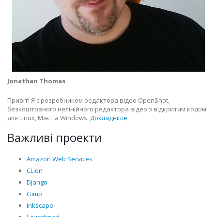
Jonathan Thomas
Привіт! Я є розробником редактора відео OpenShot,
безкоштовного нелінійного редактора відео з відкритим кодом
для Linux, Mac та Windows.
Докладніше…
Важливі проекти
Amazon Web Services
CLion
Django
Gimp
Inkscape