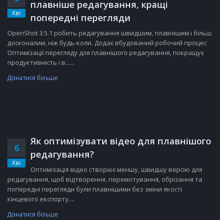
плавніше редагування, кращі
Кві
попередні перегляди
OpenShot 3.5.1 робить редагування швидшим, плавнішим і більш
досконалим, ніж будь-коли. Додає вбудований робочий процес
Оптимізації перегляду для плавнішого редагування, покращує
продуктивність і в......
Дізнатися більше
Як оптимізувати відео для плавнішого
6
редагування?
Кві
Оптимізація відео створює меншу, швидшу версію для
редагування, щоб відтворення, перемотування, обрізання та
попередні перегляди були плавнішими без зміни якості
кінцевого експорту....
Дізнатися більше