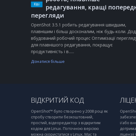
Кві
редагування, кращі поперед
перегляди
OpenShot 3.5.1 робить редагування швидшим,
плавнішим і більш досконалим, ніж будь-коли. Дод
вбудований робочий процес Оптимізації перегляд
для плавнішого редагування, покращує
продуктивність і в......
Дізнатися більше
ВІДКРИТИЙ КОД
ЛІЦЕ
OpenShot™ було створено у 2008 році як
OpenSho
спробу створити безкоштовний,
забезпе
простий, відеоредактор з відкритим
і/або вн
кодом для Linux. Поточною версією
дотрима
можна скористатися у Linux, Mac та
ліцензії