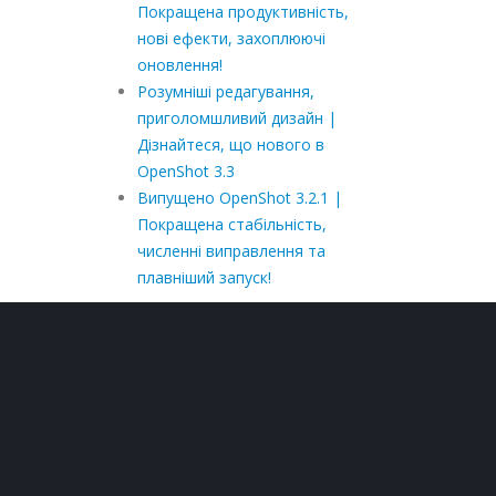
Покращена продуктивність,
нові ефекти, захоплюючі
оновлення!
Розумніші редагування,
приголомшливий дизайн |
Дізнайтеся, що нового в
OpenShot 3.3
Випущено OpenShot 3.2.1 |
Покращена стабільність,
численні виправлення та
плавніший запуск!