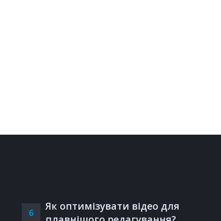
Як оптимізувати відео для
6
плавнішого редагування?