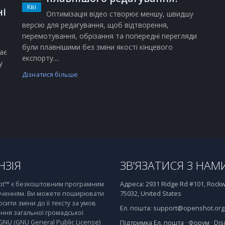
Кві
ні
Оптимізація відео створює меншу, швидшу
версію для редагування, щоб відтворення,
перемотування, обрізання та попередні перегляди
були плавнішими без зміни якості кінцевого
ає
експорту....
у
Дізнатися більше
НЗІЯ
ЗВ’ЯЗАТИСЯ З НАМ
t™ є безкоштовним програмним
Адреса:
2931 Ridge Rd #101, Rockwa
ченням. Ви можете поширювати
75032, United States
осити зміни до її тексту за умов
Ел. пошта:
support@openshot.org
ння загальної громадської
 GNU (GNU General Public License)
Підтримка
Ел. пошта
·
Форум
·
Dis