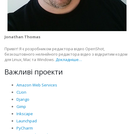
Jonathan Thomas
Привіт! Я є розробником редактора відео OpenShot,
безкоштовного нелінійного редактора відео з відкритим кодом
для Linux, Mac та Windows.
Докладніше…
Важливі проекти
Amazon Web Services
CLion
Django
Gimp
Inkscape
Launchpad
PyCharm