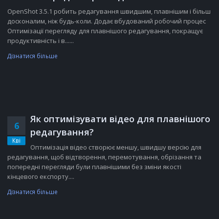
OpenShot 3.5.1 робить редагування швидшим, плавнішим і більш
досконалим, ніж будь-коли. Додає вбудований робочий процес
Оптимізації перегляду для плавнішого редагування, покращує
продуктивність і в......
Дізнатися більше
Як оптимізувати відео для плавнішого
6
редагування?
Кві
Оптимізація відео створює меншу, швидшу версію для
редагування, щоб відтворення, перемотування, обрізання та
попередні перегляди були плавнішими без зміни якості
кінцевого експорту....
Дізнатися більше