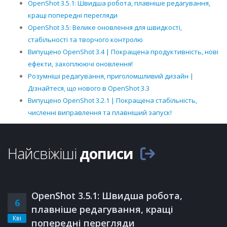
OpenShot 3.5.1: Швидша робота, плавніше редагування,
кращі попередні перегляди
OpenShot 3.5: Велике оновлення для швидкості,
стабільності та творчого контролю
Випущено OpenShot 3.4 | Покращена продуктивність, нові
ефекти, захоплюючі оновлення!
Розумніші редагування, приголомшливий дизайн |
Дізнайтеся, що нового в OpenShot 3.3
Випущено OpenShot 3.2.1 | Покращена стабільність,
численні виправлення та плавніший запуск!
Найсвіжіші
дописи
OpenShot 3.5.1: Швидша робота,
6
плавніше редагування, кращі
Кві
попередні перегляди