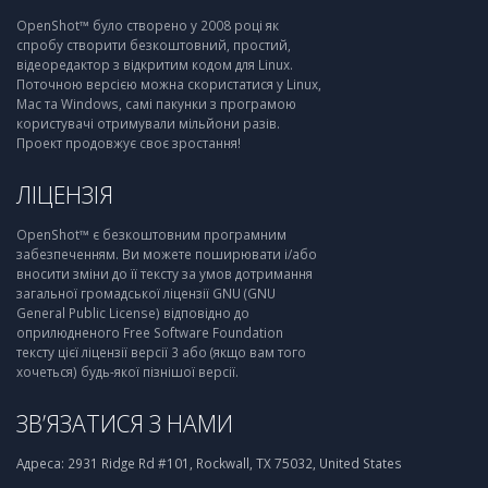
OpenShot™ було створено у 2008 році як
спробу створити безкоштовний, простий,
відеоредактор з відкритим кодом для Linux.
Поточною версією можна скористатися у Linux,
Mac та Windows, самі пакунки з програмою
користувачі отримували мільйони разів.
Проект продовжує своє зростання!
ЛІЦЕНЗІЯ
OpenShot™ є безкоштовним програмним
забезпеченням. Ви можете поширювати і/або
вносити зміни до її тексту за умов дотримання
загальної громадської ліцензії GNU (GNU
General Public License) відповідно до
оприлюдненого Free Software Foundation
тексту цієї ліцензії версії 3 або (якщо вам того
хочеться) будь-якої пізнішої версії.
ЗВ’ЯЗАТИСЯ З НАМИ
Адреса:
2931 Ridge Rd #101, Rockwall, TX 75032, United States