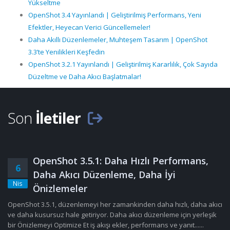
Yükseltme
OpenShot 3.4 Yayınlandı | Geliştirilmiş Performans, Yeni
Efektler, Heyecan Verici Güncellemeler!
Daha Akıllı Düzenlemeler, Muhteşem Tasarım | OpenShot
3.3’te Yenilikleri Keşfedin
OpenShot 3.2.1 Yayınlandı | Geliştirilmiş Kararlılık, Çok Sayıda
Düzeltme ve Daha Akıcı Başlatmalar!
Son
İletiler
OpenShot 3.5.1: Daha Hızlı Performans,
6
Daha Akıcı Düzenleme, Daha İyi
Nis
Önizlemeler
OpenShot 3.5.1, düzenlemeyi her zamankinden daha hızlı, daha akıcı
ve daha kusursuz hale getiriyor. Daha akıcı düzenleme için yerleşik
bir Önizlemeyi Optimize Et iş akışı ekler, performans ve yanıt......