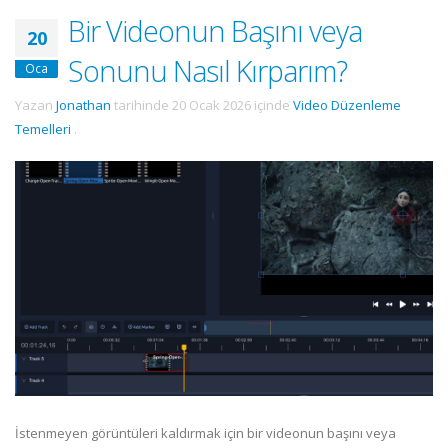
Bir Videonun Başını veya
20
Sonunu Nasıl Kırparım?
Oca
Yazan
Jonathan
tarihinde
20 Ocak 2026
içinde
Video Düzenleme
Temelleri
.
İstenmeyen görüntüleri kaldırmak için bir videonun başını veya