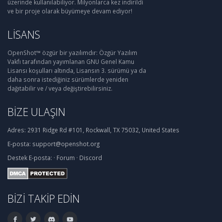
üzerinde kullanılabiliyor. Milyonlarca kez indirildi
ve bir proje olarak büyümeye devam ediyor!
LISANS
OpenShot™ özgür bir yazılımdır: Özgür Yazılım
Vakfı tarafından yayımlanan GNU Genel Kamu
Lisansı koşulları altında, Lisansın 3. sürümü ya da
daha sonra istediğiniz sürümlerde yeniden
dağıtabilir ve / veya değiştirebilirsiniz.
BIZE ULAŞIN
Adres:
2931 Ridge Rd #101, Rockwall, TX 75032, United States
E-posta:
support@openshot.org
Destek
E-posta:
·
Forum
·
Discord
BIZI TAKIP EDIN