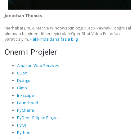
Jonathan Thomas
Merhaba! Linux, Mac ve Windows için özgür, açık kaynaklı, doğrusal
olmayan bir video düzenleyici olan OpenShot Video Editor'un
yaratıcısıyım.
Hakkımda daha fazla bilgi...
Önemli Projeler
Amazon Web Services
CLion
Django
Gimp
Inkscape
Launchpad
PyCharm
PyDev - Eclipse Plugin
PyQt
Python