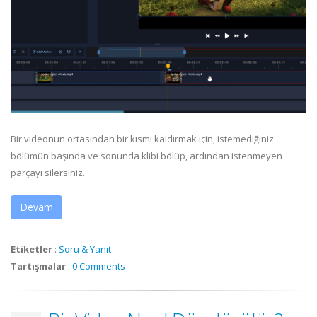
Bir videonun ortasından bir kısmı kaldırmak için, istemediğiniz
bölümün başında ve sonunda klibi bölüp, ardından istenmeyen
parçayı silersiniz.
Devam
Etiketler
:
Soru & Yanıt
Tartışmalar
:
0 Comments