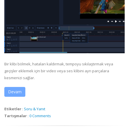
Bir klibi bölmek, hataları kaldırmak, tempoyu sıkılaştırmak veya
geçişler eklemek için bir video veya ses klibini ayrı parçalara
kesmenizi sağlar.
Devam
Etiketler
:
Soru & Yanıt
Tartışmalar
:
0 Comments