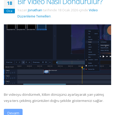
Bir Video Nasıl Döndürülür?
18
Yazan
Jonathan
tarihinde
18 Ocak 2026
içinde
Video
Oca
Düzenleme Temelleri
.
Bir videoyu döndürmek, klibin dönüşünü ayarlayarak yan yatmış
veya ters çekilmiş görüntüleri doğru şekilde göstermenizi sağlar.
Devam