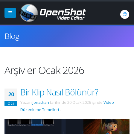
Blog
Arşivler Ocak 2026
Bir Klip Nasıl Bölünür?
20
Yazan
Jonathan
tarihinde
20 Ocak 2026
içinde
Video
Oca
Düzenleme Temelleri
.