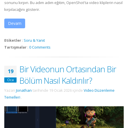
sonunu kırpın. Bu adım adım eğitim, OpenShot'ta video kliplerin nasıl
kırpılacağını gösterir.
Devam
Etiketler
:
Soru & Yanıt
Tartışmalar
:
0 Comments
Bir Videonun Ortasından Bir
19
Bölüm Nasıl Kaldırılır?
Oca
Yazan
Jonathan
tarihinde
19 Ocak 2026
içinde
Video Düzenleme
Temelleri
.