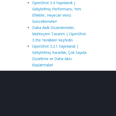
OpenShot 3.4 Yayınlandı |
Geliştirilmiş Performans, Yeni
Efektler, Heyecan Verici
Güncellemeler!
Daha Akıllı Düzenlemeler,
Muhteşem Tasarım | OpenShot
3.3’te Yenilikleri Keşfedin
OpenShot 3.2.1 Yayınlandı |
Geliştirilmiş Kararlılık, Çok Sayıda
Düzeltme ve Daha Akıcı
Başlatmalar!