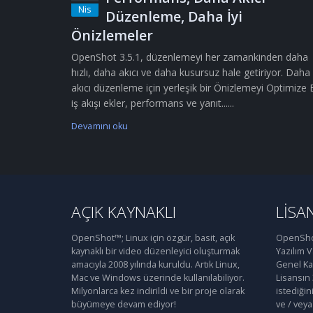
Nis
Düzenleme, Daha İyi
Önizlemeler
OpenShot 3.5.1, düzenlemeyi her zamankinden daha
hızlı, daha akıcı ve daha kusursuz hale getiriyor. Daha
akıcı düzenleme için yerleşik bir Önizlemeyi Optimize 
iş akışı ekler, performans ve yanıt......
Devamını oku
AÇIK KAYNAKLI
LISA
OpenShot™; Linux için özgür, basit, açık
OpenShot
kaynaklı bir video düzenleyici oluşturmak
Yazılım 
amacıyla 2008 yılında kuruldu. Artık Linux,
Genel Kam
Mac ve Windows üzerinde kullanılabiliyor.
Lisansın
Milyonlarca kez indirildi ve bir proje olarak
istediğin
büyümeye devam ediyor!
ve / veya 