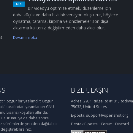
Nis
Bir videoyu optimize etmek, düzenleme için
daha küçük ve daha hızlı bir versiyon oluşturur, böylece
oynatma, tarama, kırpma ve önizlemeler son dışa
aktarma kalitenizi değiştirmeden daha akıcı olur....
Et
Devamını oku
NS
BIZE ULAŞIN
™ özgür bir yazılımdır: Özgür
Adres:
2931 Ridge Rd #101, Rockwal
Vakfı tarafından yayımlanan GNU
75032, United States
u Lisansı koşulları altında,
E-posta:
support@openshot.org
 3. sürümü ya da daha sonra
iz sürümlerde yeniden dağıtabilir
Destek
E-posta:
·
Forum
·
Discord
değiştirebilirsiniz.