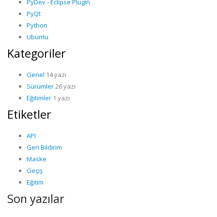
PyDev - Eclipse Plugin
PyQt
Python
Ubuntu
Kategoriler
Genel
14 yazı
Sürümler
26 yazı
Eğitimler
1 yazı
Etiketler
API
Geri Bildirim
Maske
Geçiş
Eğitim
Son yazılar