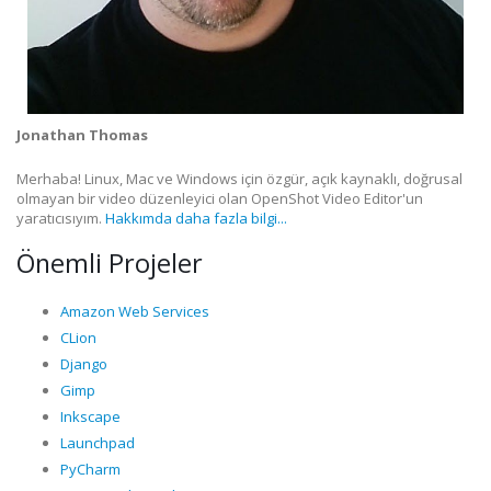
Jonathan Thomas
Merhaba! Linux, Mac ve Windows için özgür, açık kaynaklı, doğrusal
olmayan bir video düzenleyici olan OpenShot Video Editor'un
yaratıcısıyım.
Hakkımda daha fazla bilgi...
Önemli Projeler
Amazon Web Services
CLion
Django
Gimp
Inkscape
Launchpad
PyCharm