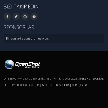
BIZI TAKIP EDIN
SPONSORLAR
Bir sonraki sponsorumuz olun.
OPENSHOT™ VIDEO DÜZENLEYICI. TELIF HAKKI © 2008-2026
OPENSHOT STUDIOS,
LLC
. TÜM HAKLARI SAKLIDIR |
GIZLILIK
|
KOŞULLAR
|
TÜRKÇE (TR)