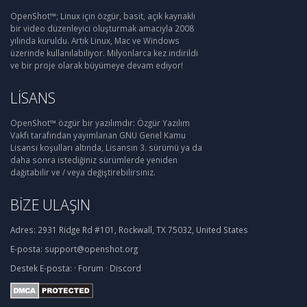
OpenShot™; Linux için özgür, basit, açık kaynaklı
bir video düzenleyici oluşturmak amacıyla 2008
yılında kuruldu. Artık Linux, Mac ve Windows
üzerinde kullanılabiliyor. Milyonlarca kez indirildi
ve bir proje olarak büyümeye devam ediyor!
LISANS
OpenShot™ özgür bir yazılımdır: Özgür Yazılım
Vakfı tarafından yayımlanan GNU Genel Kamu
Lisansı koşulları altında, Lisansın 3. sürümü ya da
daha sonra istediğiniz sürümlerde yeniden
dağıtabilir ve / veya değiştirebilirsiniz.
BIZE ULAŞIN
Adres:
2931 Ridge Rd #101, Rockwall, TX 75032, United States
E-posta:
support@openshot.org
Destek
E-posta:
·
Forum
·
Discord