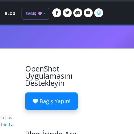
BLOG
BAĞIŞ
OpenShot
Uygulamasını
Destekleyin
Bağış Yapın!
 in Los
 the La