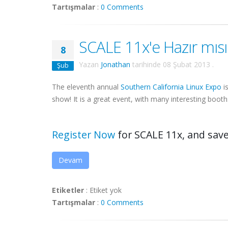
Tartışmalar
:
0 Comments
SCALE 11x'e Hazır mısı
8
Yazan
Jonathan
tarihinde
08 Şubat 2013
.
Şub
The eleventh annual
Southern California Linux Expo
i
show! It is a great event, with many interesting boot
Register Now
for SCALE 11x, and save 
Devam
Etiketler
:
Etiket yok
Tartışmalar
:
0 Comments