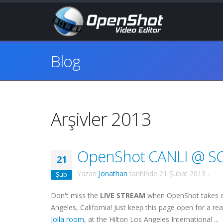
Blog
Arşivler 2013
OpenShot CANLI @ S
21
Yazan
Jonathan
tarihinde
21 Şubat 2013
.
Şub
Don't miss the
LIVE STREAM
when OpenShot takes cen
Angeles, California! Just keep this page open for a r
Jolla room
, at the Hilton Los Angeles International ...