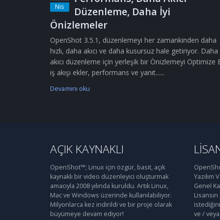
Nis
Düzenleme, Daha İyi
Önizlemeler
OpenShot 3.5.1, düzenlemeyi her zamankinden daha
hızlı, daha akıcı ve daha kusursuz hale getiriyor. Daha
akıcı düzenleme için yerleşik bir Önizlemeyi Optimize 
iş akışı ekler, performans ve yanıt......
Devamını oku
AÇIK KAYNAKLI
LISA
OpenShot™; Linux için özgür, basit, açık
OpenShot
kaynaklı bir video düzenleyici oluşturmak
Yazılım 
amacıyla 2008 yılında kuruldu. Artık Linux,
Genel Kam
Mac ve Windows üzerinde kullanılabiliyor.
Lisansın
Milyonlarca kez indirildi ve bir proje olarak
istediğin
büyümeye devam ediyor!
ve / veya 