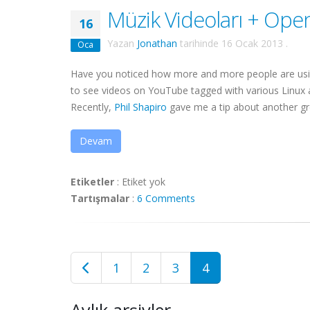
Müzik Videoları + Ope
16
Yazan
Jonathan
tarihinde
16 Ocak 2013
.
Oca
Have you noticed how more and more people are usin
to see videos on YouTube tagged with various Linux 
Recently,
Phil Shapiro
gave me a tip about another gre
Devam
Etiketler
:
Etiket yok
Tartışmalar
:
6 Comments
1
2
3
4