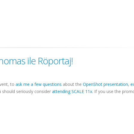
omas ile Röportaj!
vent, to
ask me a few questions
about the
OpenShot presentation
,
e
ou should seriously consider
attending SCALE 11x
. If you use the prom