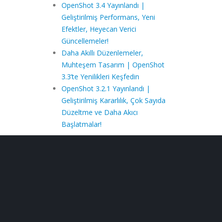
OpenShot 3.4 Yayınlandı |
Geliştirilmiş Performans, Yeni
Efektler, Heyecan Verici
Güncellemeler!
Daha Akıllı Düzenlemeler,
Muhteşem Tasarım | OpenShot
3.3’te Yenilikleri Keşfedin
OpenShot 3.2.1 Yayınlandı |
Geliştirilmiş Kararlılık, Çok Sayıda
Düzeltme ve Daha Akıcı
Başlatmalar!