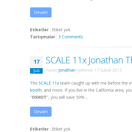
Devam
Etiketler
:
Etiket yok
Tartışmalar
:
3 Comments
SCALE 11x Jonathan Th
17
Yazan
Jonathan
tarihinde
17 Şubat 2013
.
Şub
The
SCALE 11x
team caught up with me before the e
booth
, and more. If you live in the California area, y
"
OSHOT
", you will save 50% ...
Devam
Etiketler
:
Etiket yok