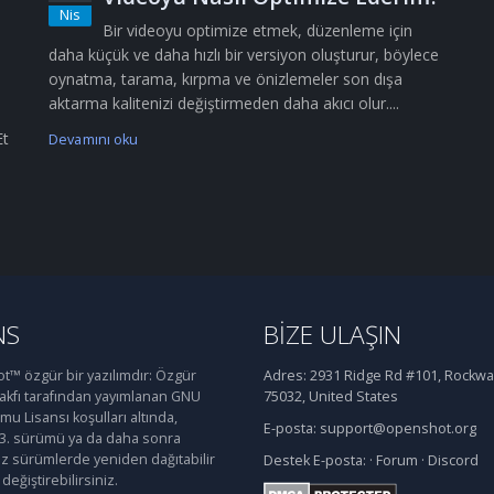
Nis
Bir videoyu optimize etmek, düzenleme için
daha küçük ve daha hızlı bir versiyon oluşturur, böylece
oynatma, tarama, kırpma ve önizlemeler son dışa
aktarma kalitenizi değiştirmeden daha akıcı olur....
Et
Devamını oku
NS
BIZE ULAŞIN
™ özgür bir yazılımdır: Özgür
Adres:
2931 Ridge Rd #101, Rockwal
Vakfı tarafından yayımlanan GNU
75032, United States
u Lisansı koşulları altında,
E-posta:
support@openshot.org
 3. sürümü ya da daha sonra
iz sürümlerde yeniden dağıtabilir
Destek
E-posta:
·
Forum
·
Discord
değiştirebilirsiniz.