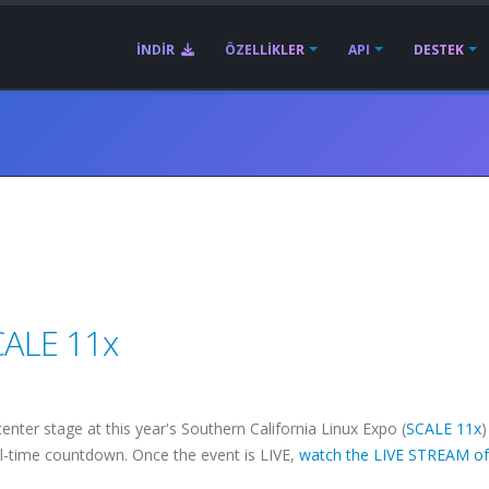
İNDIR
ÖZELLIKLER
API
DESTEK
CALE 11x
ter stage at this year's Southern California Linux Expo (
SCALE 11x
)
eal-time countdown. Once the event is LIVE,
watch the LIVE STREAM of