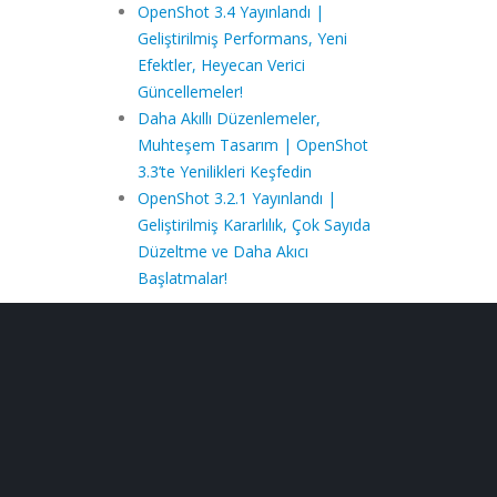
OpenShot 3.4 Yayınlandı |
Geliştirilmiş Performans, Yeni
Efektler, Heyecan Verici
Güncellemeler!
Daha Akıllı Düzenlemeler,
Muhteşem Tasarım | OpenShot
3.3’te Yenilikleri Keşfedin
OpenShot 3.2.1 Yayınlandı |
Geliştirilmiş Kararlılık, Çok Sayıda
Düzeltme ve Daha Akıcı
Başlatmalar!