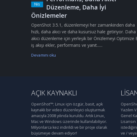
Nis
Düzenleme, Daha İyi
Önizlemeler
OpenShot 3.5.1, düzenlemeyi her zamankinden daha
hızlı, daha akıcı ve daha kusursuz hale getiriyor. Daha
akıcı düzenleme için yerleşik bir Önizlemeyi Optimize 
iş akışı ekler, performans ve yanıt......
Devamını oku
AÇIK KAYNAKLI
LISA
OpenShot™; Linux için özgür, basit, açık
OpenShot
kaynaklı bir video düzenleyici oluşturmak
Yazılım 
amacıyla 2008 yılında kuruldu. Artık Linux,
Genel Kam
Mac ve Windows üzerinde kullanılabiliyor.
Lisansın
Milyonlarca kez indirildi ve bir proje olarak
istediğin
büyümeye devam ediyor!
ve / veya 