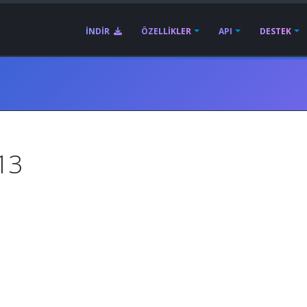
İNDIR
ÖZELLIKLER
API
DESTEK
013