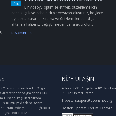
Nis
Bir videoyu optimize etmek, düzenleme için
daha küçük ve daha hızlı bir versiyon oluşturur, böylece
oynatma, tarama, kırpma ve önizlemeler son dışa
aktarma kalitenizi değiştirmeden daha akıcı olur....
Et
Devamını oku
NS
BIZE ULAŞIN
™ özgür bir yazılımdır: Özgür
Adres:
2931 Ridge Rd #101, Rockwal
Vakfı tarafından yayımlanan GNU
75032, United States
u Lisansı koşulları altında,
E-posta:
support@openshot.org
 3. sürümü ya da daha sonra
iz sürümlerde yeniden dağıtabilir
Destek
E-posta:
·
Forum
·
Discord
değiştirebilirsiniz.