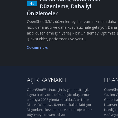
Nis
Düzenleme, Daha İyi
Önizlemeler
OpenShot 3.5.1, düzenlemeyi her zamankinden daha
hızlı, daha akıcı ve daha kusursuz hale getiriyor. Daha
akıcı düzenleme için yerleşik bir Önizlemeyi Optimize 
iş akışı ekler, performans ve yanıt......
Devamını oku
AÇIK KAYNAKLI
LISA
OpenShot™; Linux için özgür, basit, açık
OpenShot
kaynaklı bir video düzenleyici oluşturmak
Yazılım 
amacıyla 2008 yılında kuruldu. Artık Linux,
Genel Kam
Mac ve Windows üzerinde kullanılabiliyor.
Lisansın
Milyonlarca kez indirildi ve bir proje olarak
istediğin
büyümeye devam ediyor!
ve / veya 