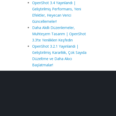
OpenShot 3.4 Yayınlandı |
Geliştirilmiş Performans, Yeni
Efektler, Heyecan Verici
Güncellemeler!
Daha Akıllı Düzenlemeler,
Muhteşem Tasarım | OpenShot
3.3’te Yenilikleri Keşfedin
OpenShot 3.2.1 Yayınlandı |
Geliştirilmiş Kararlılık, Çok Sayıda
Düzeltme ve Daha Akıcı
Başlatmalar!