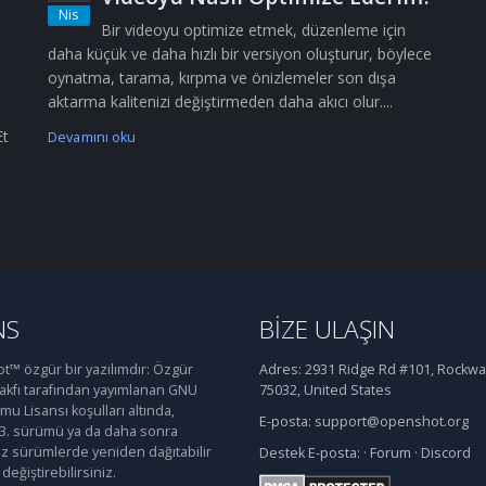
Nis
Bir videoyu optimize etmek, düzenleme için
daha küçük ve daha hızlı bir versiyon oluşturur, böylece
oynatma, tarama, kırpma ve önizlemeler son dışa
aktarma kalitenizi değiştirmeden daha akıcı olur....
Et
Devamını oku
NS
BIZE ULAŞIN
™ özgür bir yazılımdır: Özgür
Adres:
2931 Ridge Rd #101, Rockwal
Vakfı tarafından yayımlanan GNU
75032, United States
u Lisansı koşulları altında,
E-posta:
support@openshot.org
 3. sürümü ya da daha sonra
iz sürümlerde yeniden dağıtabilir
Destek
E-posta:
·
Forum
·
Discord
değiştirebilirsiniz.