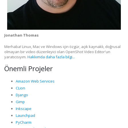
Jonathan Thomas
Merhaba! Linux, Mac ve Windows için özgür, açık kaynaklı, doğrusal
olmayan bir video düzenleyici olan OpenShot Video Editor'un
yaratıcısıyım.
Hakkımda daha fazla bilgi...
Önemli Projeler
Amazon Web Services
CLion
Django
Gimp
Inkscape
Launchpad
PyCharm