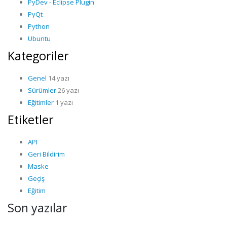
PyDev - Eclipse Plugin
PyQt
Python
Ubuntu
Kategoriler
Genel
14 yazı
Sürümler
26 yazı
Eğitimler
1 yazı
Etiketler
API
Geri Bildirim
Maske
Geçiş
Eğitim
Son yazılar