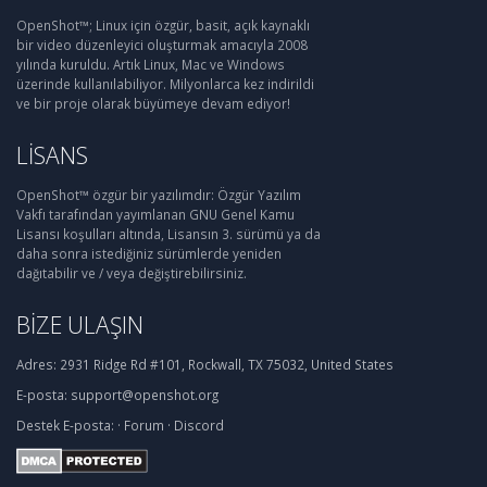
OpenShot™; Linux için özgür, basit, açık kaynaklı
bir video düzenleyici oluşturmak amacıyla 2008
yılında kuruldu. Artık Linux, Mac ve Windows
üzerinde kullanılabiliyor. Milyonlarca kez indirildi
ve bir proje olarak büyümeye devam ediyor!
LISANS
OpenShot™ özgür bir yazılımdır: Özgür Yazılım
Vakfı tarafından yayımlanan GNU Genel Kamu
Lisansı koşulları altında, Lisansın 3. sürümü ya da
daha sonra istediğiniz sürümlerde yeniden
dağıtabilir ve / veya değiştirebilirsiniz.
BIZE ULAŞIN
Adres:
2931 Ridge Rd #101, Rockwall, TX 75032, United States
E-posta:
support@openshot.org
Destek
E-posta:
·
Forum
·
Discord