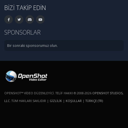
BIZI TAKIP EDIN
SPONSORLAR
Bir sonraki sponsorumuz olun.
OPENSHOT™ VIDEO DÜZENLEYICI. TELIF HAKKI © 2008-2026
OPENSHOT STUDIOS,
LLC
. TÜM HAKLARI SAKLIDIR |
GIZLILIK
|
KOŞULLAR
|
TÜRKÇE (TR)