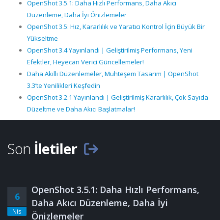
OpenShot 3.5.1: Daha Hızlı Performans, Daha Akıcı
Düzenleme, Daha İyi Önizlemeler
OpenShot 3.5: Hız, Kararlılık ve Yaratıcı Kontrol İçin Büyük Bir
Yükseltme
OpenShot 3.4 Yayınlandı | Geliştirilmiş Performans, Yeni
Efektler, Heyecan Verici Güncellemeler!
Daha Akıllı Düzenlemeler, Muhteşem Tasarım | OpenShot
3.3’te Yenilikleri Keşfedin
OpenShot 3.2.1 Yayınlandı | Geliştirilmiş Kararlılık, Çok Sayıda
Düzeltme ve Daha Akıcı Başlatmalar!
Son
İletiler
OpenShot 3.5.1: Daha Hızlı Performans,
6
Daha Akıcı Düzenleme, Daha İyi
Nis
Önizlemeler