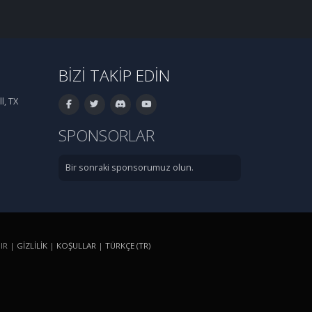
BIZI TAKIP EDIN
l, TX
SPONSORLAR
Bir sonraki sponsorumuz olun.
IR |
GIZLILIK
|
KOŞULLAR
|
TÜRKÇE (TR)