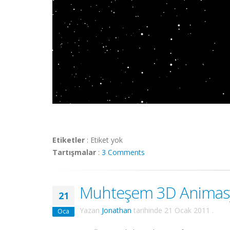
Etiketler
:
Etiket yok
Tartışmalar
:
3 Comments
Muhteşem 3D Animasyon
21
Yazan
Jonathan
tarihinde
21 Ocak 2011
.
Oca