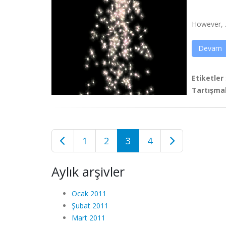
However, .
Devam
Etiketler
Tartışma
1
2
3
4
Aylık arşivler
Ocak 2011
Şubat 2011
Mart 2011