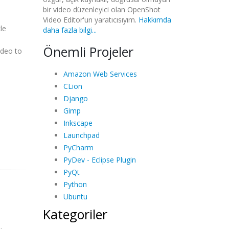
bir video düzenleyici olan OpenShot
Video Editor'un yaratıcısıyım.
Hakkımda
le
daha fazla bilgi...
Önemli Projeler
ideo to
Amazon Web Services
CLion
Django
Gimp
Inkscape
Launchpad
PyCharm
PyDev - Eclipse Plugin
PyQt
Python
Ubuntu
Kategoriler