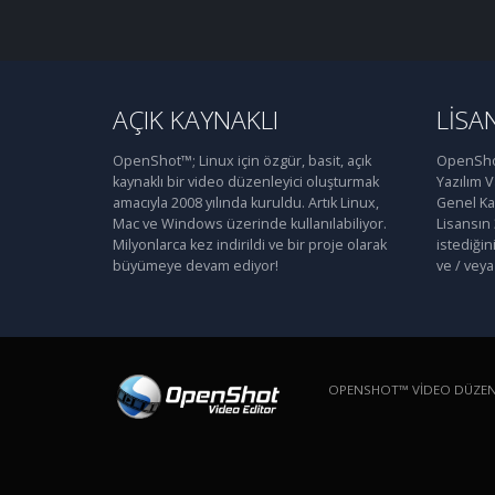
AÇIK KAYNAKLI
LISA
OpenShot™; Linux için özgür, basit, açık
OpenShot
kaynaklı bir video düzenleyici oluşturmak
Yazılım 
amacıyla 2008 yılında kuruldu. Artık Linux,
Genel Kam
Mac ve Windows üzerinde kullanılabiliyor.
Lisansın
Milyonlarca kez indirildi ve bir proje olarak
istediğin
büyümeye devam ediyor!
ve / veya 
OPENSHOT™ VIDEO DÜZENLE