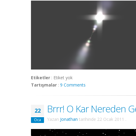
Etiketler
:
Etiket yok
Tartışmalar
:
9 Comments
Brrr! O Kar Nereden Ge
22
Yazan
Jonathan
tarihinde
22 Ocak 2011
.
Oca