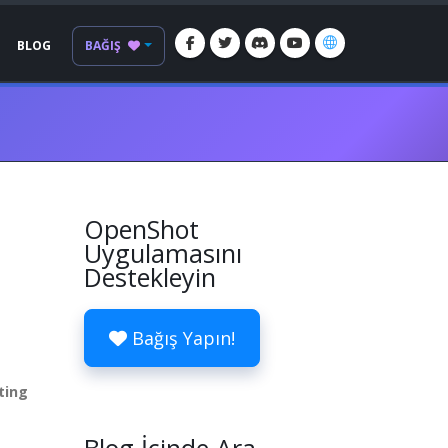
BLOG
BAĞIŞ
OpenShot
Uygulamasını
Destekleyin
Bağış Yapın!
ting