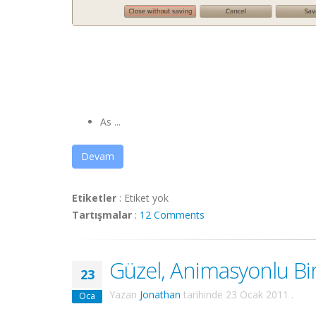
As ...
Devam
Etiketler
:
Etiket yok
Tartışmalar
:
12 Comments
Güzel, Animasyonlu Bir
23
Yazan
Jonathan
tarihinde
23 Ocak 2011
.
Oca