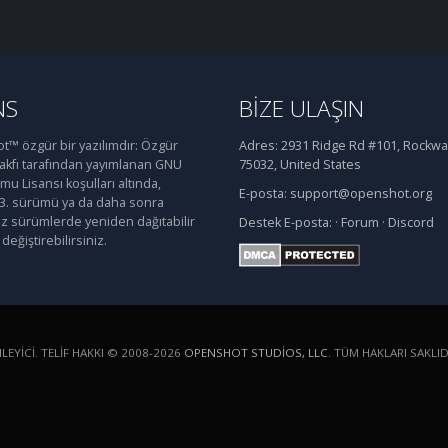
NS
BIZE ULAŞIN
™ özgür bir yazılımdır: Özgür
Adres:
2931 Ridge Rd #101, Rockwal
Vakfı tarafından yayımlanan GNU
75032, United States
u Lisansı koşulları altında,
E-posta:
support@openshot.org
 3. sürümü ya da daha sonra
iz sürümlerde yeniden dağıtabilir
Destek
E-posta:
·
Forum
·
Discord
değiştirebilirsiniz.
YICI. TELIF HAKKI © 2008-2026
OPENSHOT STUDIOS, LLC
. TÜM HAKLARI SAKLID