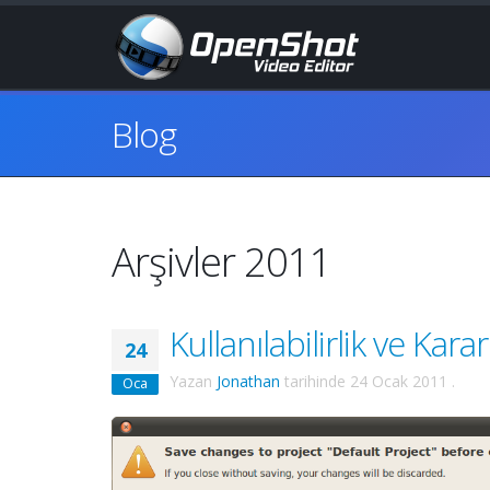
Blog
Arşivler 2011
Kullanılabilirlik ve Kararl
24
Yazan
Jonathan
tarihinde
24 Ocak 2011
.
Oca