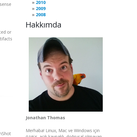
2010
 sense
2009
2008
Hakkımda
cted or
tifacts
Jonathan Thomas
Merhaba! Linux, Mac ve Windows için
enShot
özgür, açık kaynaklı, doğrusal olmayan