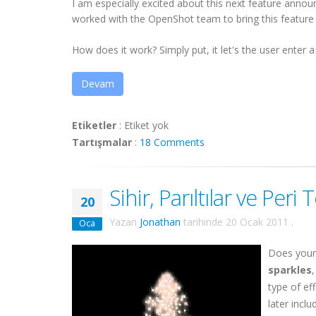
I am especially excited about this next feature ann
worked with the OpenShot team to bring this feature t
How does it work? Simply put, it let's the user enter 
Devam
Etiketler
:
Etiket yok
Tartışmalar
:
18 Comments
Sihir, Parıltılar ve Peri 
20
Yazan
Jonathan
tarihinde
20 Ocak 2011
.
Oca
Does your
sparkles
type of ef
later inclu