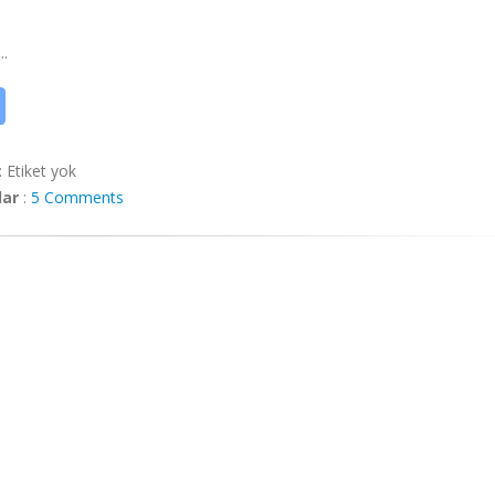
..
:
Etiket yok
lar
:
5 Comments