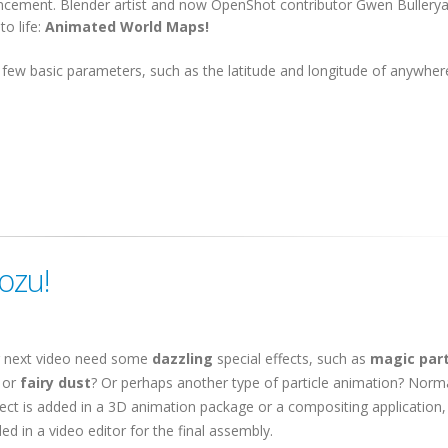
ouncement. Blender artist and now OpenShot contributor Gwen Bullery
o life:
Animated World Maps!
a few basic parameters, such as the latitude and longitude of anywhere
Tozu!
 next video need some
dazzling
special effects, such as
magic part
, or
fairy dust
? Or perhaps another type of particle animation? Normal
fect is added in a 3D animation package or a compositing application,
ded in a video editor for the final assembly.