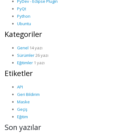
PyDev - Eclipse Plugin
PyQt
Python
Ubuntu
Kategoriler
Genel
14 yazı
Sürümler
26 yazı
Eğitimler
1 yazı
Etiketler
API
Geri Bildirim
Maske
Geçiş
Eğitim
Son yazılar