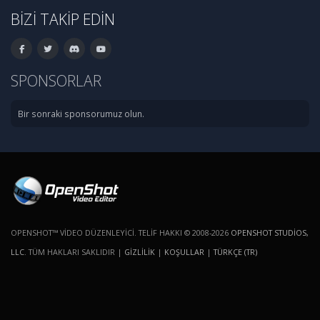
BIZI TAKIP EDIN
SPONSORLAR
Bir sonraki sponsorumuz olun.
OPENSHOT™ VIDEO DÜZENLEYICI. TELIF HAKKI © 2008-2026
OPENSHOT STUDIOS,
LLC
. TÜM HAKLARI SAKLIDIR |
GIZLILIK
|
KOŞULLAR
|
TÜRKÇE (TR)