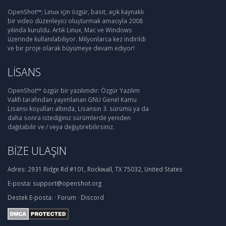
OpenShot™; Linux için özgür, basit, açık kaynaklı
bir video düzenleyici oluşturmak amacıyla 2008
yılında kuruldu. Artık Linux, Mac ve Windows
üzerinde kullanılabiliyor. Milyonlarca kez indirildi
ve bir proje olarak büyümeye devam ediyor!
LISANS
OpenShot™ özgür bir yazılımdır: Özgür Yazılım
Vakfı tarafından yayımlanan GNU Genel Kamu
Lisansı koşulları altında, Lisansın 3. sürümü ya da
daha sonra istediğiniz sürümlerde yeniden
dağıtabilir ve / veya değiştirebilirsiniz.
BIZE ULAŞIN
Adres:
2931 Ridge Rd #101, Rockwall, TX 75032, United States
E-posta:
support@openshot.org
Destek
E-posta:
·
Forum
·
Discord