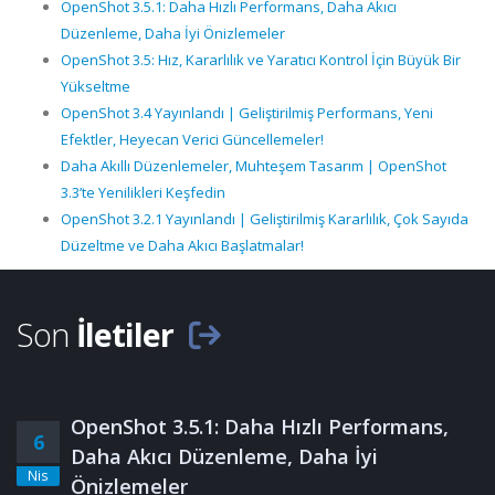
OpenShot 3.5.1: Daha Hızlı Performans, Daha Akıcı
Düzenleme, Daha İyi Önizlemeler
OpenShot 3.5: Hız, Kararlılık ve Yaratıcı Kontrol İçin Büyük Bir
Yükseltme
OpenShot 3.4 Yayınlandı | Geliştirilmiş Performans, Yeni
Efektler, Heyecan Verici Güncellemeler!
Daha Akıllı Düzenlemeler, Muhteşem Tasarım | OpenShot
3.3’te Yenilikleri Keşfedin
OpenShot 3.2.1 Yayınlandı | Geliştirilmiş Kararlılık, Çok Sayıda
Düzeltme ve Daha Akıcı Başlatmalar!
Son
İletiler
OpenShot 3.5.1: Daha Hızlı Performans,
6
Daha Akıcı Düzenleme, Daha İyi
Nis
Önizlemeler