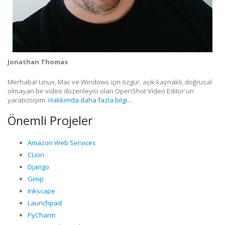
Jonathan Thomas
Merhaba! Linux, Mac ve Windows için özgür, açık kaynaklı, doğrusal
olmayan bir video düzenleyici olan OpenShot Video Editor'un
yaratıcısıyım.
Hakkımda daha fazla bilgi...
Önemli Projeler
Amazon Web Services
CLion
Django
Gimp
Inkscape
Launchpad
PyCharm