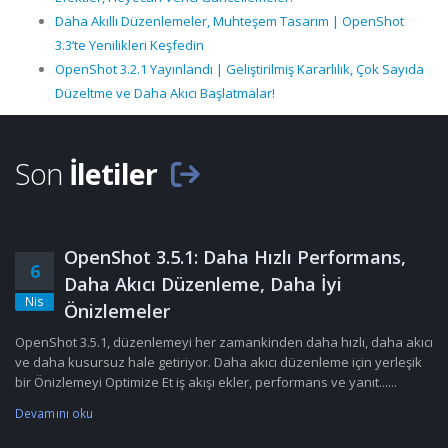
Daha Akıllı Düzenlemeler, Muhteşem Tasarım | OpenShot
3.3’te Yenilikleri Keşfedin
OpenShot 3.2.1 Yayınlandı | Geliştirilmiş Kararlılık, Çok Sayıda
Düzeltme ve Daha Akıcı Başlatmalar!
Son
İletiler
OpenShot 3.5.1: Daha Hızlı Performans,
6
Daha Akıcı Düzenleme, Daha İyi
Nis
Önizlemeler
OpenShot 3.5.1, düzenlemeyi her zamankinden daha hızlı, daha akıcı
ve daha kusursuz hale getiriyor. Daha akıcı düzenleme için yerleşik
bir Önizlemeyi Optimize Et iş akışı ekler, performans ve yanıt......
Devamını oku