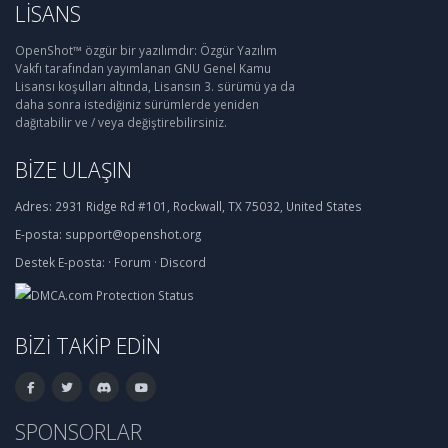
LISANS
OpenShot™ özgür bir yazılımdır: Özgür Yazılım
Vakfı tarafından yayımlanan GNU Genel Kamu
Lisansı koşulları altında, Lisansın 3. sürümü ya da
daha sonra istediğiniz sürümlerde yeniden
dağıtabilir ve / veya değiştirebilirsiniz.
BIZE ULAŞIN
Adres:
2931 Ridge Rd #101, Rockwall, TX 75032, United States
E-posta:
support@openshot.org
Destek
E-posta:
·
Forum
·
Discord
BIZI TAKIP EDIN
SPONSORLAR