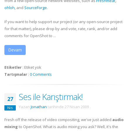
from a few open-source network websites, such as
Freshmeat
,
ohloh
, and
SourceForge
.
If you want to help support our project (or any open-source project
for that matter), please drop by and vote, rate, rank, and/or add
comments for OpenShot to ...
Devam
Etiketler
:
Etiket yok
Tartışmalar
:
0 Comments
Ses ile Karıştırmak!
27
Yazan
Jonathan
tarihinde
27 Nisan 2009
.
Nis
Fresh off the release of video compositing, we've just added
audio
mixing
to OpenShot. What is audio mixing you ask? Well, it's the