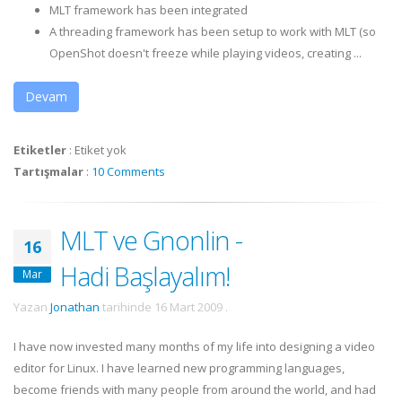
MLT framework has been integrated
A threading framework has been setup to work with MLT (so
OpenShot doesn't freeze while playing videos, creating ...
Devam
Etiketler
:
Etiket yok
Tartışmalar
:
10 Comments
MLT ve Gnonlin -
16
Hadi Başlayalım!
Mar
Yazan
Jonathan
tarihinde
16 Mart 2009
.
I have now invested many months of my life into designing a video
editor for Linux. I have learned new programming languages,
become friends with many people from around the world, and had