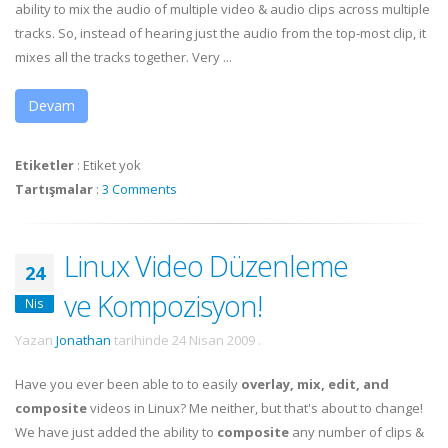
ability to mix the audio of multiple video & audio clips across multiple
tracks. So, instead of hearing just the audio from the top-most clip, it
mixes all the tracks together. Very ...
Devam
Etiketler
:
Etiket yok
Tartışmalar
:
3 Comments
Linux Video Düzenleme
24
ve Kompozisyon!
Nis
Yazan
Jonathan
tarihinde
24 Nisan 2009
.
Have you ever been able to to easily
overlay, mix, edit, and
composite
videos in Linux? Me neither, but that's about to change!
We have just added the ability to
composite
any number of clips &