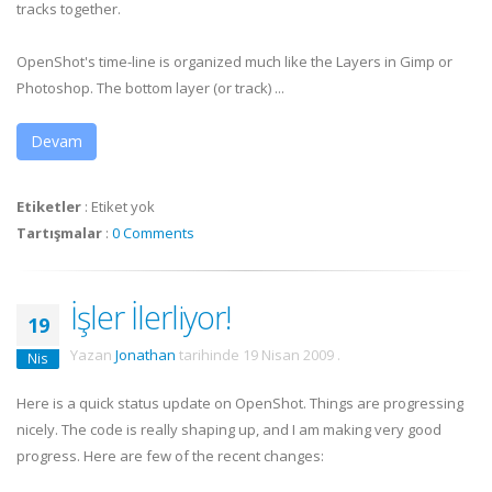
tracks together.
OpenShot's time-line is organized much like the Layers in Gimp or
Photoshop. The bottom layer (or track) ...
Devam
Etiketler
:
Etiket yok
Tartışmalar
:
0 Comments
İşler İlerliyor!
19
Yazan
Jonathan
tarihinde
19 Nisan 2009
.
Nis
Here is a quick status update on OpenShot. Things are progressing
nicely. The code is really shaping up, and I am making very good
progress. Here are few of the recent changes: