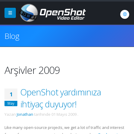
Blog
Arşivler 2009
OpenShot yardımınıza
1
ihtiyaç duyuyor!
May
Yazan
Jonathan
tarihinde
01 Mayıs 2009
.
Like many open-source projects, we get a lot of traffic and interest