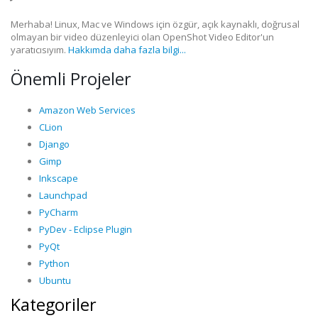
Merhaba! Linux, Mac ve Windows için özgür, açık kaynaklı, doğrusal
olmayan bir video düzenleyici olan OpenShot Video Editor'un
yaratıcısıyım.
Hakkımda daha fazla bilgi...
Önemli Projeler
Amazon Web Services
CLion
Django
Gimp
Inkscape
Launchpad
PyCharm
PyDev - Eclipse Plugin
PyQt
Python
Ubuntu
Kategoriler