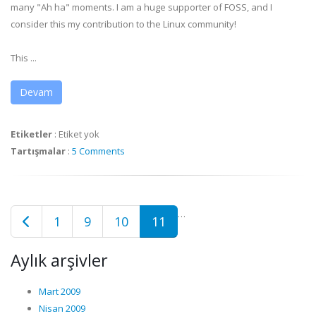
many "Ah ha" moments. I am a huge supporter of FOSS, and I
consider this my contribution to the Linux community!
This ...
Devam
Etiketler
:
Etiket yok
Tartışmalar
:
5 Comments
…
1
9
10
11
Aylık arşivler
Mart 2009
Nisan 2009