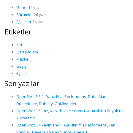
Genel
14 yazı
Sürümler
26 yazı
Eğitimler
1 yazı
Etiketler
API
Geri Bildirim
Maske
Geçiş
Eğitim
Son yazılar
OpenShot 3.5.1: Daha Hızlı Performans, Daha Akıcı
Düzenleme, Daha İyi Önizlemeler
OpenShot 3.5: Hız, Kararlılık ve Yaratıcı Kontrol İçin Büyük Bir
Yükseltme
OpenShot 3.4 Yayınlandı | Geliştirilmiş Performans, Yeni
Efektler, Heyecan Verici Güncellemeler!