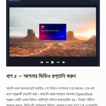
ধাপ ৫ – আপনার ভিডিও রপ্তানি করুন
আপনি যখন আপনার ছবি স্লাইড-শো ভিডিও সম্পাদনা শেষ করবেন, শেষ ধাপ
হলো প্রকল্পটি রপ্তানি করা। রপ্তানি করার মাধ্যমে আপনার OpenShot
প্রকল্প একটি একক ভিডিও আউটপুট ফাইলে রূপান্তরিত হয়। ডিফল্ট সেটিংস
ব্যবহার করলে, ভিডিওটি বেশিরভাগ মিডিয়া প্লেয়ার (যেমন VLC) বা ওয়েবসাইট