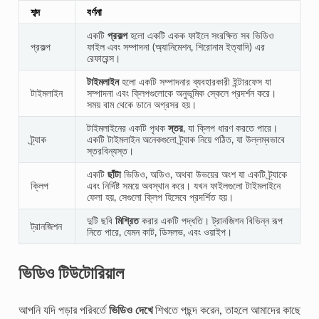
শব্দ
বর্ণনা
একটি
প্রকল্প
হলো একটি একক ফাইলে সংরক্ষিত সব ভিডিও
প্রকল্প
ফাইল এবং সম্পাদনা (অ্যানিমেশন, শিরোনাম ইত্যাদি) এর
রেফারেন্স।
টাইমলাইন
হলো একটি সম্পাদনার ব্যবহারকারী ইন্টারফেস যা
টাইমলাইন
সম্পাদনা এবং ক্লিপগুলোকে অনুভূমিক স্কেলে প্রদর্শন করে।
সময় বাম থেকে ডানে অগ্রসর হয়।
টাইমলাইনের একটি পৃথক
স্তর
, যা ক্লিপ ধারণ করতে পারে।
ট্র্যাক
একটি টাইমলাইন অনেকগুলো ট্র্যাক নিয়ে গঠিত, যা উল্লম্বভাবে
স্তরবিন্যস্ত।
একটি
ছাঁটা
ভিডিও, অডিও, অথবা উভয়ের অংশ যা একটি ট্র্যাকে
ক্লিপ
এবং নির্দিষ্ট সময়ে অবস্থান করে। যখন ফাইলগুলো টাইমলাইনে
ফেলা হয়, সেগুলো ক্লিপ হিসেবে প্রদর্শিত হয়।
দুটি ছবি
মিশ্রিত
করার একটি পদ্ধতি। ট্রানজিশন বিভিন্ন রূপ
ট্রানজিশন
নিতে পারে, যেমন কাট, ডিসলভ, এবং ওয়াইপ।
ভিডিও টিউটোরিয়াল
আপনি যদি পড়ার পরিবর্তে
ভিডিও দেখে
শিখতে পছন্দ করেন, তাহলে আমাদের কাছে