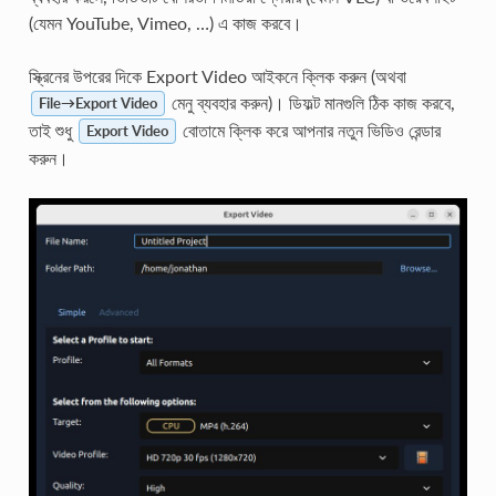
(যেমন YouTube, Vimeo, …) এ কাজ করবে।
স্ক্রিনের উপরের দিকে Export Video আইকনে ক্লিক করুন (অথবা
মেনু ব্যবহার করুন)। ডিফল্ট মানগুলি ঠিক কাজ করবে,
File→Export Video
তাই শুধু
বোতামে ক্লিক করে আপনার নতুন ভিডিও রেন্ডার
Export Video
করুন।