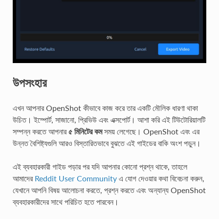
উপসংহার
এখন আপনার OpenShot কীভাবে কাজ করে তার একটি মৌলিক ধারণা থাকা
উচিত। ইম্পোর্ট, সাজানো, প্রিভিউ এবং এক্সপোর্ট। আশা করি এই টিউটোরিয়ালটি
সম্পন্ন করতে আপনার
৫ মিনিটের কম
সময় লেগেছে। OpenShot এবং এর
উন্নত বৈশিষ্ট্যগুলি আরও বিস্তারিতভাবে বুঝতে এই গাইডের বাকি অংশ পড়ুন।
এই ব্যবহারকারী গাইড পড়ার পর যদি আপনার কোনো প্রশ্ন থাকে, তাহলে
আমাদের
Reddit User Community
এ যোগ দেওয়ার কথা বিবেচনা করুন,
যেখানে আপনি বিষয় আলোচনা করতে, প্রশ্ন করতে এবং অন্যান্য OpenShot
ব্যবহারকারীদের সাথে পরিচিত হতে পারবেন।