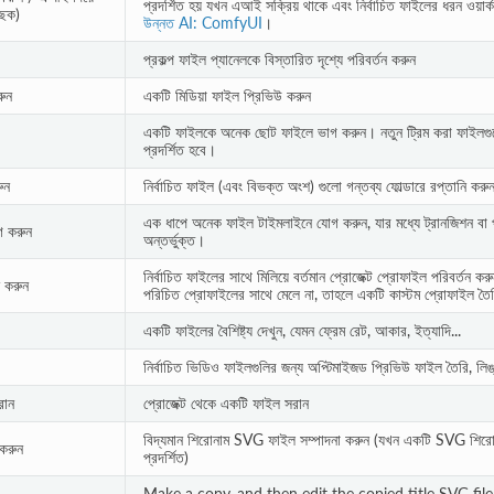
প্রদর্শিত হয় যখন এআই সক্রিয় থাকে এবং নির্বাচিত ফাইলের ধরন ওয়ার্
ছিক)
উন্নত AI: ComfyUI
।
প্রকল্প ফাইল প্যানেলকে বিস্তারিত দৃশ্যে পরিবর্তন করুন
রুন
একটি মিডিয়া ফাইল প্রিভিউ করুন
একটি ফাইলকে অনেক ছোট ফাইলে ভাগ করুন। নতুন ট্রিম করা ফাইলগুল
প্রদর্শিত হবে।
ুন
নির্বাচিত ফাইল (এবং বিভক্ত অংশ) গুলো গন্তব্য ফোল্ডারে রপ্তানি করু
এক ধাপে অনেক ফাইল টাইমলাইনে যোগ করুন, যার মধ্যে ট্রানজিশন বা পরি
গ করুন
অন্তর্ভুক্ত।
নির্বাচিত ফাইলের সাথে মিলিয়ে বর্তমান প্রোজেক্ট প্রোফাইল পরিবর্তন
ন করুন
পরিচিত প্রোফাইলের সাথে মেলে না, তাহলে একটি কাস্টম প্রোফাইল তৈরি
একটি ফাইলের বৈশিষ্ট্য দেখুন, যেমন ফ্রেম রেট, আকার, ইত্যাদি...
নির্বাচিত ভিডিও ফাইলগুলির জন্য অপ্টিমাইজড প্রিভিউ ফাইল তৈরি, লি
রান
প্রোজেক্ট থেকে একটি ফাইল সরান
বিদ্যমান শিরোনাম SVG ফাইল সম্পাদনা করুন (যখন একটি SVG শিরোনা
 করুন
প্রদর্শিত)
Make a copy, and then edit the copied title SVG fi