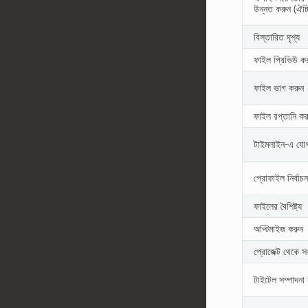
উন্নত করুন (ঐচ্
বিস্তারিত দৃশ্য
ফাইল প্রিভিউ ক
ফাইল ভাগ করুন
ফাইল রপ্তানি কর
টাইমলাইন-এ যো
প্রোফাইল নির্বাচ
ফাইলের বৈশিষ্ট্য
অপ্টিমাইজ করুন
প্রোজেক্ট থেকে স
টাইটেল সম্পাদনা