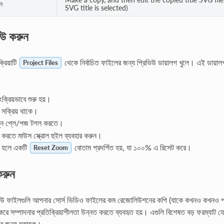
ন
SVG title is selected)
িউ করুন
্রিয়াটি
থেকে নির্বাচিত ফাইলের জন্য প্রিভিউ ডায়ালগ খুলে। এই ডায়া
Project Files
়ংক্রিয়ভাবে শুরু হয়।
প সক্রিয় থাকে।
ুন প্লে/পজ টগল করতে।
রতে মাউস স্ক্রোল হুইল ব্যবহার করুন।
 হলে একটি
বোতাম প্রদর্শিত হয়, যা ১০০% এ রিসেট করে।
Reset Zoom
করুন
িউ ফাইলগুলি আপনার সোর্স ভিডিও ফাইলের কম রেজোলিউশনের কপি (যাকে কখনও কখনও প্রক্স
া করে সম্পাদনার প্রতিক্রিয়াশীলতা উন্নত করতে ব্যবহৃত হয়। এগুলি বিশেষত বড় ফরম্যাট য
ের জন্য সহায়ক।