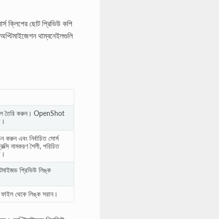
্স ক্লিপের ছোট প্রিভিউ কপি
। অপ্টিমাইজেশন থাম্বনেইলগুলি
 ফাইল তৈরি করুন। OpenShot
ে।
 করুন এবং নির্বাচিত সোর্স
রক্সি নামকরণ শৈলী, পরিচিত
রে।
টিমাইজড প্রিভিউ লিঙ্ক
িত ফাইল থেকে লিঙ্ক সরান।