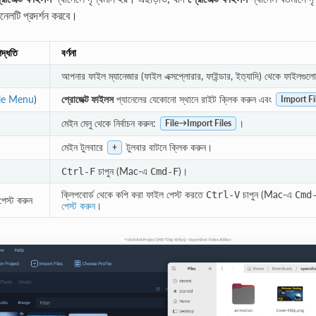
যানেলটি প্রদর্শন করবে।
দ্ধতি
বর্ণনা
আপনার ফাইল ম্যানেজার (ফাইল এক্সপ্লোরার, ফাইন্ডার, ইত্যাদি) থেকে ফাইলগুলো 
ile Menu
)
প্রোজেক্ট ফাইলস
প্যানেলের যেকোনো স্থানে রাইট ক্লিক করুন এবং
Import Fi
মেইন মেনু থেকে নির্বাচন করুন:
।
File→Import Files
মেইন টুলবারে
টুলবার বাটনে ক্লিক করুন।
+
চাপুন (Mac-এ
)।
Ctrl
-
F
Cmd
-
F
ক্লিপবোর্ড থেকে কপি করা ফাইল পেস্ট করতে
চাপুন (Mac-এ
Ctrl
-
V
Cmd
পেস্ট করুন
পেস্ট করুন
।