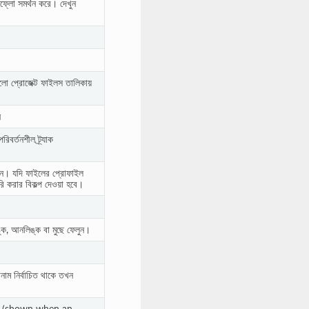
কফ্লো সমর্থন করে। দেখুন
ো প্রোজেক্ট ফাইলস তালিকায়
ন
বর্তনশীল ট্র্যাক
 করুন। যদি ফাইলের প্রোফাইল
 করার বিকল্প দেওয়া হবে।
ঙ্ক, আনলিঙ্ক বা মুছে ফেলুন।
ম নির্বাচিত থাকে তখন
le (shown when an