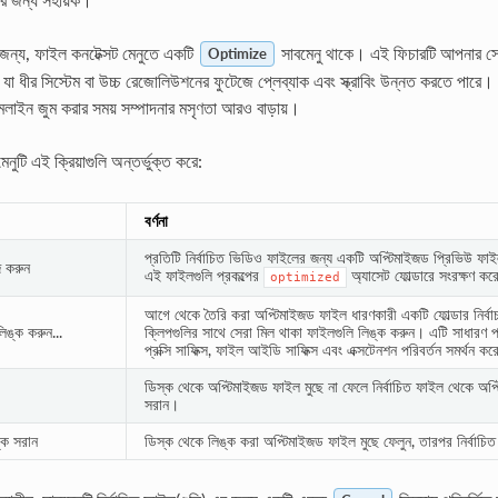
জন্য, ফাইল কনটেক্সট মেনুতে একটি
সাবমেনু থাকে। এই ফিচারটি আপনার সোর
Optimize
, যা ধীর সিস্টেম বা উচ্চ রেজোলিউশনের ফুটেজে প্লেব্যাক এবং স্ক্রাবিং উন্নত করতে পারে
লাইন জুম করার সময় সম্পাদনার মসৃণতা আরও বাড়ায়।
েনুটি এই ক্রিয়াগুলি অন্তর্ভুক্ত করে:
বর্ণনা
প্রতিটি নির্বাচিত ভিডিও ফাইলের জন্য একটি অপ্টিমাইজড প্রিভিউ
জ করুন
এই ফাইলগুলি প্রকল্পের
অ্যাসেট ফোল্ডারে সংরক্ষণ কর
optimized
আগে থেকে তৈরি করা অপ্টিমাইজড ফাইল ধারণকারী একটি ফোল্ডার নির্বাচন
িঙ্ক করুন...
ক্লিপগুলির সাথে সেরা মিল থাকা ফাইলগুলি লিঙ্ক করুন। এটি সাধারণ প্
প্রক্সি সাফিক্স, ফাইল আইডি সাফিক্স এবং এক্সটেনশন পরিবর্তন সমর্থন ক
ডিস্ক থেকে অপ্টিমাইজড ফাইল মুছে না ফেলে নির্বাচিত ফাইল থেকে অপ্
সরান।
্ক সরান
ডিস্ক থেকে লিঙ্ক করা অপ্টিমাইজড ফাইল মুছে ফেলুন, তারপর নির্বাচ