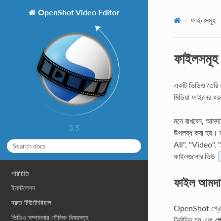
OpenShot Video Editor
ফাইলসমূহ
ফাইলসমূহ
একটি ভিডিও তৈরি
মিডিয়া ফাইলের ধ
মনে রাখবেন, আমদান
3.5
উপলব্ধ করা হয়। 
All", "Video", 
ফাইলগুলোর ভিউ
পরিচিতি
ফাইল আমদা
ইনস্টলেশন
দ্রুত টিউটোরিয়াল
OpenShot প্রোজেক
ভিডিও সম্পাদনার মৌলিক বিষয়সমূহ
নির্বাচিত হয় এবং
প্