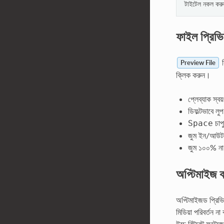
টাইটেল নকল করু
ফাইল প্রিভ
ক
Preview File
ক্লিক করুন।
প্লেব্যাক স্বয
ডিফল্টভাবে লু
চাপ
Space
জুম ইন/আউট ক
জুম ১০০% না
অপ্টিমাইজ 
অপ্টিমাইজড প্রিভ
মিডিয়া পরিবর্তন ন
উচ্চ বিটরেট ফুটেজ