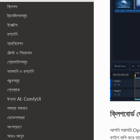
ক্লিপস
ট্রানজিশনসমূহ
ইফেক্টস
রপ্তানি
অ্যানিমেশন
টেক্সট ও শিরোনাম
প্রোফাইলসমূহ
আমদানি ও রপ্তানি
পছন্দসমূহ
প্লেব্যাক
উন্নত AI: ComfyUI
সমস্যা সমাধান
ক্লিপবোর্ড 
ডেভেলপাররা
অংশগ্রহণ
আপনি সরাসরি Ope
আরও জানুন
ফাইল কপি করে থ