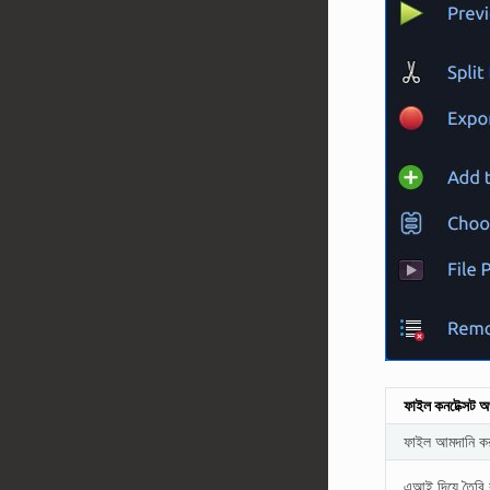
ফাইল কনটেক্সট 
ফাইল আমদানি করু
এআই দিয়ে তৈরি