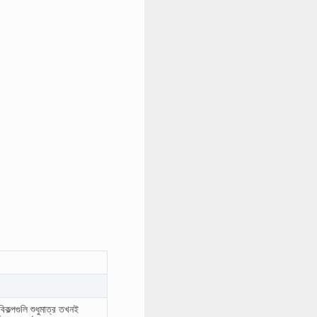
কল্পগুলি শুধুমাত্র তখনই