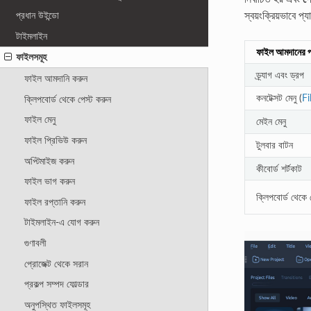
স্বয়ংক্রিয়ভাবে প্
প্রধান উইন্ডো
টাইমলাইন
ফাইল আমদানের প
ফাইলসমূহ
ড্র্যাগ এবং ড্রপ
ফাইল আমদানি করুন
কনটেক্সট মেনু (
F
ক্লিপবোর্ড থেকে পেস্ট করুন
ফাইল মেনু
মেইন মেনু
ফাইল প্রিভিউ করুন
টুলবার বাটন
অপ্টিমাইজ করুন
কীবোর্ড শর্টকাট
ফাইল ভাগ করুন
ক্লিপবোর্ড থেকে 
ফাইল রপ্তানি করুন
টাইমলাইন-এ যোগ করুন
গুণাবলী
প্রোজেক্ট থেকে সরান
প্রকল্প সম্পদ ফোল্ডার
অনুপস্থিত ফাইলসমূহ