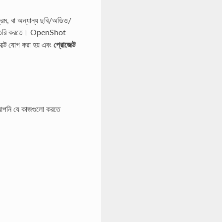
্রেম, বা অন্যান্য ছবি/অডিও/
াইল তৈরি করতে। OpenShot
্টে যোগ করা হয় এবং
প্রোজেক্ট
 আপনি যে কাজগুলো করতে