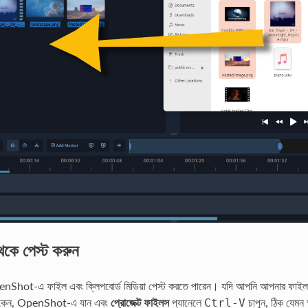
থেকে পেস্ট করুন
nShot-এ ফাইল এবং ক্লিপবোর্ড মিডিয়া পেস্ট করতে পারেন। যদি আপনি আপনার ফাইল 
াকেন, OpenShot-এ যান এবং
প্রোজেক্ট ফাইলস
প্যানেলে
চাপুন, ঠিক যেমন
Ctrl
-
V