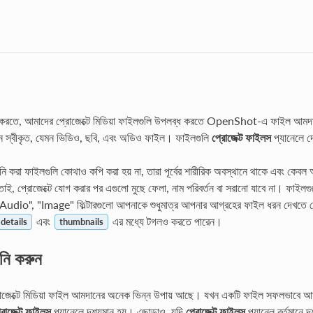
 করতে, আমাদের প্রোজেক্টে মিডিয়া ফাইলগুলি উপলব্ধ করতে OpenShot-এ ফাইল আমদ
রন স্বীকৃত, যেমন ভিডিও, ছবি, এবং অডিও ফাইল। ফাইলগুলি
প্রোজেক্ট ফাইলস
প্যানেলে দ
ি করা ফাইলগুলি কোথাও কপি করা হয় না, তারা পূর্বের শারীরিক অবস্থানে থাকে এবং কেবল 
তাই, প্রোজেক্টে যোগ করার পর এগুলো মুছে ফেলা, নাম পরিবর্তন বা সরানো যাবে না। ফা
"Audio", "Image" ফিল্টারগুলো আপনাকে শুধুমাত্র আপনার আগ্রহের ফাইল ধরন দেখতে
এবং
এর মধ্যে টগলও করতে পারেন।
details
thumbnails
নি করুন
্টে মিডিয়া ফাইল আমদানের অনেক ভিন্ন উপায় আছে। যখন একটি ফাইল সফলভাবে আমদানি 
রোজেক্ট ফাইলস
প্যানেলে দৃশ্যমান হয়। এছাড়াও, যদি
প্রোজেক্ট ফাইলস
প্যানেল বর্তমানে