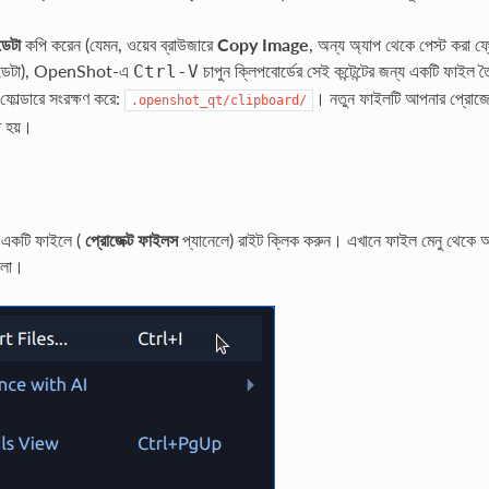
ডেটা
কপি করেন (যেমন, ওয়েব ব্রাউজারে
Copy Image
, অন্য অ্যাপ থেকে পেস্ট করা ফ
ড ডেটা), OpenShot-এ
চাপুন ক্লিপবোর্ডের সেই কন্টেন্টের জন্য একটি ফ
Ctrl
-
V
ফোল্ডারে সংরক্ষণ করে:
। নতুন ফাইলটি আপনার প্রোজেক
.openshot_qt/clipboard/
ত হয়।
 একটি ফাইলে (
প্রোজেক্ট ফাইলস
প্যানেলে) রাইট ক্লিক করুন। এখানে ফাইল মেনু থেকে
হলো।