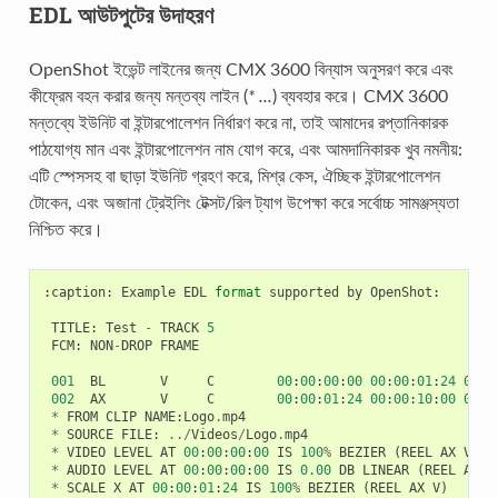
EDL আউটপুটের উদাহরণ
OpenShot ইভেন্ট লাইনের জন্য CMX 3600 বিন্যাস অনুসরণ করে এবং
কীফ্রেম বহন করার জন্য মন্তব্য লাইন (
* ...
) ব্যবহার করে। CMX 3600
মন্তব্যে ইউনিট বা ইন্টারপোলেশন নির্ধারণ করে না, তাই আমাদের রপ্তানিকারক
পাঠযোগ্য মান এবং ইন্টারপোলেশন নাম যোগ করে, এবং আমদানিকারক খুব নমনীয়:
এটি স্পেসসহ বা ছাড়া ইউনিট গ্রহণ করে, মিশ্র কেস, ঐচ্ছিক ইন্টারপোলেশন
টোকেন, এবং অজানা ট্রেইলিং টেক্সট/রিল ট্যাগ উপেক্ষা করে সর্বোচ্চ সামঞ্জস্যতা
নিশ্চিত করে।
:
caption
:
Example
EDL
format
supported
by
OpenShot
:
TITLE
:
Test
-
TRACK
5
FCM
:
NON
-
DROP
FRAME
001
BL
V
C
00
:
00
:
00
:
00
00
:
00
:
01
:
24
00
:
0
002
AX
V
C
00
:
00
:
01
:
24
00
:
00
:
10
:
00
00
:
0
*
FROM
CLIP
NAME
:
Logo
.
mp4
*
SOURCE
FILE
:
../
Videos
/
Logo
.
mp4
*
VIDEO
LEVEL
AT
00
:
00
:
00
:
00
IS
100
%
BEZIER
(
REEL
AX
V
)
*
AUDIO
LEVEL
AT
00
:
00
:
00
:
00
IS
0.00
DB
LINEAR
(
REEL
AX
A
*
SCALE
X
AT
00
:
00
:
01
:
24
IS
100
%
BEZIER
(
REEL
AX
V
)