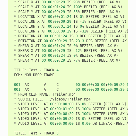
*
SCALE
X
AT
00
:
00
:
09
:
29
IS
93
%
BEZIER
(
REEL
AX
V
)
*
SCALE
Y
AT
00
:
00
:
01
:
24
IS
100
%
BEZIER
(
REEL
AX
V
)
*
SCALE
Y
AT
00
:
00
:
09
:
29
IS
55
%
BEZIER
(
REEL
AX
V
)
*
LOCATION
X
AT
00
:
00
:
01
:
24
IS
0
%
BEZIER
(
REEL
AX
V
)
*
LOCATION
X
AT
00
:
00
:
09
:
29
IS
-
1
%
BEZIER
(
REEL
AX
V
)
*
LOCATION
Y
AT
00
:
00
:
01
:
24
IS
0
%
BEZIER
(
REEL
AX
V
)
*
LOCATION
Y
AT
00
:
00
:
09
:
29
IS
-
32
%
BEZIER
(
REEL
AX
V
)
*
ROTATION
AT
00
:
00
:
01
:
24
IS
0
DEG
BEZIER
(
REEL
AX
V
)
*
ROTATION
AT
00
:
00
:
09
:
29
IS
23.3
DEG
BEZIER
(
REEL
AX
V
)
*
SHEAR
X
AT
00
:
00
:
01
:
24
IS
0
%
BEZIER
(
REEL
AX
V
)
*
SHEAR
X
AT
00
:
00
:
09
:
29
IS
-
12
%
BEZIER
(
REEL
AX
V
)
*
SHEAR
Y
AT
00
:
00
:
01
:
24
IS
0
%
BEZIER
(
REEL
AX
V
)
*
SHEAR
Y
AT
00
:
00
:
09
:
29
IS
-
7
%
BEZIER
(
REEL
AX
V
)
TITLE
:
Test
-
TRACK
4
FCM
:
NON
-
DROP
FRAME
001
AX
V
C
00
:
00
:
00
:
00
00
:
00
:
09
:
29
00
:
0
001
AX
A
C
00
:
00
:
00
:
00
00
:
00
:
09
:
29
00
:
0
*
FROM
CLIP
NAME
:
Trailer
.
mp4
*
SOURCE
FILE
:
../
Videos
/
Trailer
.
mp4
*
VIDEO
LEVEL
AT
00
:
00
:
00
:
00
IS
0
%
BEZIER
(
REEL
AX
V
)
*
VIDEO
LEVEL
AT
00
:
00
:
01
:
00
IS
100
%
BEZIER
(
REEL
AX
V
)
*
VIDEO
LEVEL
AT
00
:
00
:
08
:
29
IS
100
%
BEZIER
(
REEL
AX
V
)
*
VIDEO
LEVEL
AT
00
:
00
:
09
:
29
IS
0
%
BEZIER
(
REEL
AX
V
)
*
AUDIO
LEVEL
AT
00
:
00
:
00
:
00
IS
0.00
DB
LINEAR
(
REEL
AX
A
TITLE
:
Test
-
TRACK
3