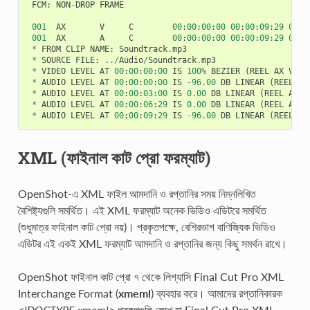
FCM
:
NON
-
DROP
FRAME
001
AX
V
C
00
:
00
:
00
:
00
00
:
00
:
09
:
29
00
:
0
001
AX
A
C
00
:
00
:
00
:
00
00
:
00
:
09
:
29
00
:
0
*
FROM
CLIP
NAME
:
Soundtrack
.
mp3
*
SOURCE
FILE
:
../
Audio
/
Soundtrack
.
mp3
*
VIDEO
LEVEL
AT
00
:
00
:
00
:
00
IS
100
%
BEZIER
(
REEL
AX
V
)
*
AUDIO
LEVEL
AT
00
:
00
:
00
:
00
IS
-
96.00
DB
LINEAR
(
REEL
AX
*
AUDIO
LEVEL
AT
00
:
00
:
03
:
00
IS
0.00
DB
LINEAR
(
REEL
AX
A
*
AUDIO
LEVEL
AT
00
:
00
:
06
:
29
IS
0.00
DB
LINEAR
(
REEL
AX
A
*
AUDIO
LEVEL
AT
00
:
00
:
09
:
29
IS
-
96.00
DB
LINEAR
(
REEL
AX
XML (ফাইনাল কাট প্রো ফরম্যাট)
OpenShot-এ XML ফাইল আমদানি ও রপ্তানির সময় নিম্নলিখিত
বৈশিষ্ট্যগুলি সমর্থিত। এই XML ফরম্যাট অনেক ভিডিও এডিটরে সমর্থিত
(শুধুমাত্র ফাইনাল কাট প্রো নয়)। প্রকৃতপক্ষে, বেশিরভাগ বাণিজ্যিক ভিডিও
এডিটর এই একই XML ফরম্যাট আমদানি ও রপ্তানির জন্য কিছু সমর্থন রাখে।
OpenShot ফাইনাল কাট প্রো ৭ থেকে লিগ্যাসি Final Cut Pro XML
Interchange Format (
xmeml
) ব্যবহার করে। আমাদের রপ্তানিকারক
<!DOCTYPE xmeml>
প্রকল্পগুলি লেখে যা Final Cut Pro XML