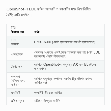
OpenShot-এ EDL ফাইল আমদানি ও রপ্তানির সময় নিম্নলিখিত
বৈশিষ্ট্যগুলি সমর্থিত।
EDL
বিকল্পের নাম
বর্ণনা
EDL
CMX-3600 (একটি ব্যাপকভাবে সমর্থিত ভ্যারিয়েশন)
ফরম্যাট
একবারে শুধুমাত্র একটি ট্র্যাক আমদানি করা যায় (এটি EDL
একক ট্র্যাক
ফরম্যাটের একটি সীমাবদ্ধতা)
বর্তমানে OpenShot-এ শুধুমাত্র
AX
এবং
BL
টেপের
টেপের নাম
নাম সমর্থিত
সম্পাদনা
বর্তমানে শুধুমাত্র সম্পাদনা সমর্থিত (ট্রানজিশন এখনও
(ভিডিও এবং
সমর্থিত নয়)
অডিও)
অপাসিটি
অপাসিটি কীফ্রেম সমর্থিত
অডিও স্তর
ভলিউম কীফ্রেম সমর্থিত