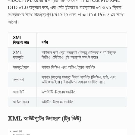
DTD v1.0 অনুসরণ করে, এবং সেই ইন্টারচেঞ্জ ফরম্যাটের v4 ও v5 স্কিমা
সংস্করণের সাথে সামঞ্জস্যপূর্ণ (যে DTD গুলো Final Cut Pro 7 এর সাথে
আসে)।
XML
বিকল্পের নাম
বর্ণনা
XML
ফাইনাল কাট প্রো ফরম্যাট (কিন্তু বেশিরভাগ বাণিজ্যিক
ফরম্যাট
ভিডিও এডিটরও এই ফরম্যাট সমর্থন করে)
সমস্ত ট্র্যাক
সমস্ত ভিডিও এবং অডিও ট্র্যাক সমর্থিত
সমস্ত ট্র্যাকের সমস্ত ক্লিপ সমর্থিত (ভিডিও, ছবি, এবং
সম্পাদনা
অডিও ফাইল)। ট্রানজিশন এখনও সমর্থিত নয়।
অপাসিটি
অপাসিটি কীফ্রেম সমর্থিত
অডিও স্তর
ভলিউম কীফ্রেম সমর্থিত
XML আউটপুটের উদাহরণ (ট্রি ভিউ)