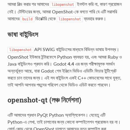
আমরা বিল্ড করার পর আমাদের
ইনস্টল করি না, কারণ প্রয়োজন
libopenshot
নেই। টেস্টিংয়ের জন্য, আমরা OpenShot-কে বলতে পারি যে এটি সরাসরি
আমাদের
ডিরেক্টরি থেকে
ব্যবহার করুক।
build
libopenshot
ভাষা বাইন্ডিংস
API SWIG বাইন্ডিংসের মাধ্যমে বিভিন্ন ভাষায় উপলব্ধ।
libopenshot
OpenShot ইউজার ইন্টারফেসে Python ব্যবহৃত হয়, এবং আমরা Ruby ও
Java বাইন্ডিংসও প্রদান করি। Godot
4.4
এর জন্য পরীক্ষামূলক সমর্থন
অন্তর্ভুক্ত আছে, যারা Godot গেম ইঞ্জিনে ভিডিও এডিটিং ফিচার ইন্টিগ্রেট
করতে চান তাদের জন্য। এই সব বাইন্ডিংস একই C++ কোডবেসের সাথে যুক্ত,
তাই আপনি আপনার পছন্দের পরিবেশ থেকে ভিডিও এডিট করতে পারবেন।
openshot-qt (লঞ্চ নির্দেশনা)
এটি আমাদের প্রধান PyQt Python অ্যাপ্লিকেশন। যেহেতু এটি
Python-এ লেখা, তাই চালানোর জন্য কোনো কম্পাইলেশন প্রয়োজন হয় না।
সোর্স কোড থেকে OpenShot চালাতে আমাদের নতুন কম্পাইল করা