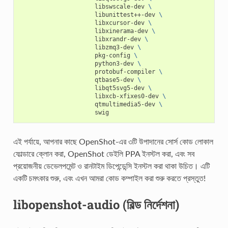
libswscale-dev
\
libunittest++-dev
\
libxcursor-dev
\
libxinerama-dev
\
libxrandr-dev
\
libzmq3-dev
\
pkg-config
\
python3-dev
\
protobuf-compiler
\
qtbase5-dev
\
libqt5svg5-dev
\
libxcb-xfixes0-dev
\
qtmultimedia5-dev
\
এই পর্যায়ে, আপনার কাছে OpenShot-এর ৩টি উপাদানের সোর্স কোড লোকাল
ফোল্ডারে ক্লোন করা, OpenShot ডেইলি PPA ইনস্টল করা, এবং সব
প্রয়োজনীয় ডেভেলপমেন্ট ও রানটাইম ডিপেন্ডেন্সি ইনস্টল করা থাকা উচিত। এটি
একটি চমৎকার শুরু, এবং এখন আমরা কোড কম্পাইল করা শুরু করতে প্রস্তুত!
libopenshot-audio (বিল্ড নির্দেশনা)