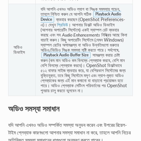
যদি আপনি এখনও অডিও ল্যাগ বা সিঙ্ক সমস্যায় পড়েন,
তাহলে নিশ্চিত করুন যে আপনি সঠিক
Playback Audio
ব্যবহার করছেন (OpenShot Preferences-
Device
এ)। দেখুন
প্রিভিউ
। আপনার ডিফল্ট অডিও ডিভাইস
(আপনার অপারেটিং সিস্টেমে) একই স্যাম্পল রেট ব্যবহার
করছে এবং সব
Audio Enhancements
নিষ্ক্রিয় আছে কিনা
যাচাই করুন। কিছু অপারেটিং সিস্টেমে (যেমন Windows)
স্যাম্পল রেটের অসামঞ্জস্য বা অডিও উন্নতিগুলো গুরুতর
অডিও
অডিও/ভিডিও সিঙ্ক সমস্যা সৃষ্টি করতে পারে। সর্বশেষে,
ডিভাইস
সামঞ্জস্য করার চেষ্টা
Playback Audio Buffer Size
করুন (কম মান অডিও কম বিলম্বে প্লেব্যাক করবে, বেশি মান
বেশি বিলম্বে প্লেব্যাক করবে)। OpenShot ডিফল্টভাবে
৫১২ বাফার সাইজ ব্যবহার করে, যা বেশিরভাগ সিস্টেমের জন্য
যুক্তিযুক্ত, তবে কিছু সিস্টেমে মসৃণ এবং ল্যাগ-মুক্ত অডিও
প্লেব্যাকের জন্য এই মান কমানো বা বাড়ানো প্রয়োজন হতে
পারে। অডিও প্লেব্যাক সেটিংস পরিবর্তনের পর OpenShot
পুনরায় চালু করতে ভুলবেন না।
অডিও সমস্যা সমাধান
যদি আপনি এখনও অডিও সম্পর্কিত সমস্যা অনুভব করেন এবং উপরের রিয়েল-
টাইম প্লেব্যাক কারণগুলো আপনার সমস্যা সমাধান না করে, তাহলে আপনি নিচের
অতিরিক্ত সমস্যা সমাধানের ধাপগুলো অনুসরণ করতে পারেন।