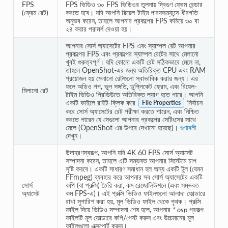
FPS
FPS ভিডিও ৩০ FPS ভিডিওর তুলনায় দ্বিগুণ ফ্রেম রেন্ডার
(ফ্রেম রেট)
করতে হবে। যদি আপনি রিয়েল-টাইম পারফরম্যান্সে ধীরগতি
অনুভব করেন, তাহলে আপনার প্রকল্পের FPS কমিয়ে ৩০ বা
২৪ করার পরামর্শ দেওয়া হয়।
আপনার সোর্স অ্যাসেটের FPS এবং স্যাম্পল রেট আপনার
প্রকল্পের FPS এবং প্রকল্পের স্যাম্পল রেটের সাথে মেলানো
খুবই গুরুত্বপূর্ণ। যদি কোনো একটি রেট সঠিকভাবে মেলে না,
তাহলে OpenShot-এর জন্য অতিরিক্ত CPU এবং RAM
প্রয়োজন হয় মেলানো রেটগুলো স্বাভাবিক করার জন্য। এর
ফলে অডিও পপ, ভুল সঙ্গতি, ডুপ্লিকেট ফ্রেম, এবং রিয়েল-
মিলানো রেট
টাইম ভিডিও প্রিভিউতে অতিরিক্ত ল্যাগ হতে পারে। আপনি
একটি ফাইলে রাইট-ক্লিক করে
নির্বাচন
File Properties
করে সোর্স অ্যাসেটের রেট পরীক্ষা করতে পারেন, এবং নিশ্চিত
করতে পারেন যে সেগুলো আপনার প্রকল্পের সেটিংসের সাথে
মেলে (OpenShot-এর উপরে দেখানো হয়েছে)।
গুণাবলী
দেখুন।
উদাহরণস্বরূপ, আপনি যদি 4K 60 FPS সোর্স অ্যাসেট
সম্পাদনা করেন, তাহলে এটি সম্ভবত আপনার সিস্টেমে চাপ
সৃষ্টি করবে। একটি সাধারণ সমাধান হল অন্য একটি টুল (যেমন
FFmpeg) ব্যবহার করে আপনার সব সোর্স অ্যাসেটের একটি
সোর্স
কপি (বা প্রক্সি) তৈরি করা, কম রেজোলিউশনে (এবং সম্ভবত
অ্যাসেট
কম FPS-এ)। এই প্রক্সি ভিডিও ফাইলগুলো আলাদা ফোল্ডারে
রাখা সুপারিশ করা হয়, মূল ভিডিও ফাইল থেকে পৃথক। প্রক্সি
ফাইল দিয়ে ভিডিও সম্পাদনা শেষ হলে, আপনার
*.osp
প্রকল্প
ফাইলটি মূল ফোল্ডারে কপি/পেস্ট করুন এবং উচ্চমানের মূল
ফাইলগুলো এক্সপোর্ট করুন।