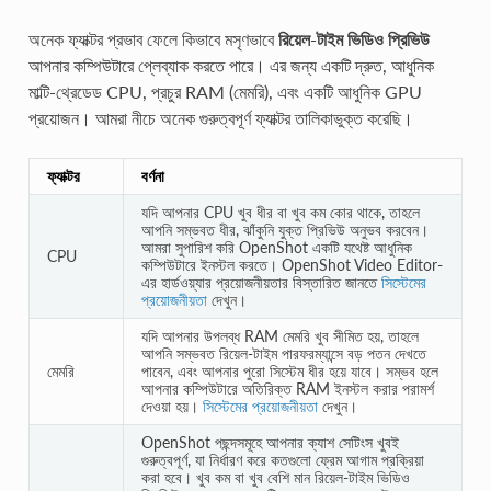
অনেক ফ্যাক্টর প্রভাব ফেলে কিভাবে মসৃণভাবে
রিয়েল-টাইম ভিডিও প্রিভিউ
আপনার কম্পিউটারে প্লেব্যাক করতে পারে। এর জন্য একটি দ্রুত, আধুনিক
মাল্টি-থ্রেডেড CPU, প্রচুর RAM (মেমরি), এবং একটি আধুনিক GPU
প্রয়োজন। আমরা নীচে অনেক গুরুত্বপূর্ণ ফ্যাক্টর তালিকাভুক্ত করেছি।
ফ্যাক্টর
বর্ণনা
যদি আপনার CPU খুব ধীর বা খুব কম কোর থাকে, তাহলে
আপনি সম্ভবত ধীর, ঝাঁকুনি যুক্ত প্রিভিউ অনুভব করবেন।
আমরা সুপারিশ করি OpenShot একটি যথেষ্ট আধুনিক
CPU
কম্পিউটারে ইনস্টল করতে। OpenShot Video Editor-
এর হার্ডওয়্যার প্রয়োজনীয়তার বিস্তারিত জানতে
সিস্টেমের
প্রয়োজনীয়তা
দেখুন।
যদি আপনার উপলব্ধ RAM মেমরি খুব সীমিত হয়, তাহলে
আপনি সম্ভবত রিয়েল-টাইম পারফরম্যান্সে বড় পতন দেখতে
মেমরি
পাবেন, এবং আপনার পুরো সিস্টেম ধীর হয়ে যাবে। সম্ভব হলে
আপনার কম্পিউটারে অতিরিক্ত RAM ইনস্টল করার পরামর্শ
দেওয়া হয়।
সিস্টেমের প্রয়োজনীয়তা
দেখুন।
OpenShot পছন্দসমূহে আপনার ক্যাশ সেটিংস খুবই
গুরুত্বপূর্ণ, যা নির্ধারণ করে কতগুলো ফ্রেম আগাম প্রক্রিয়া
করা হবে। খুব কম বা খুব বেশি মান রিয়েল-টাইম ভিডিও