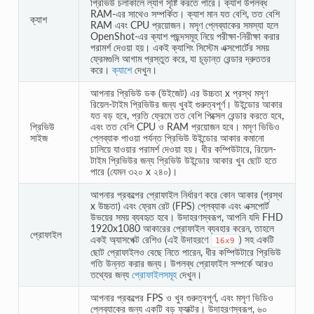
প্রিভিউ চলাকালে ল্যাগ সৃষ্টি করতে পারে। ক্যাশ উপলব্ধ
RAM-এর সাথেও সম্পর্কিত। ক্যাশ মান যত বেশি, তত বেশি
ক্যাশ
RAM এবং CPU প্রয়োজন। মসৃণ প্লেব্যাকের সমস্যা হলে
OpenShot-এর ক্যাশ পছন্দসমূহ নিয়ে পরীক্ষা-নিরীক্ষা করার
পরামর্শ দেওয়া হয়। একই ক্যাশিং সিস্টেম এক্সপোর্টের সময়
ফ্রেমগুলি আগাম প্রস্তুত করে, যা চূড়ান্ত রেন্ডার দ্রুততর
করে।
ক্যাশে
দেখুন।
আপনার প্রিভিউ ডক (উইজেট) এর উচ্চতা x প্রস্থ মসৃণ
রিয়েল-টাইম প্রিভিউর জন্য খুবই গুরুত্বপূর্ণ। উইন্ডোর আকার
যত বড় হবে, প্রতি ফ্রেমে তত বেশি পিক্সেল রেন্ডার করতে হবে,
প্রিভিউ
এবং তত বেশি CPU ও RAM প্রয়োজন হবে। মসৃণ ভিডিও
সাইজ
প্লেব্যাক পাওয়া পর্যন্ত প্রিভিউ উইন্ডোর আকার কমানো
চালিয়ে যাওয়ার পরামর্শ দেওয়া হয়। ধীর কম্পিউটারে, রিয়েল-
টাইম প্রিভিউর জন্য প্রিভিউ উইন্ডোর আকার খুব ছোট হতে
পারে (যেমন ৩২০ x ২৪০)।
আপনার প্রকল্পের প্রোফাইল নির্ধারণ করে কোন আকার (প্রস্থ
x উচ্চতা) এবং ফ্রেম রেট (FPS) প্লেব্যাক এবং এক্সপোর্ট
উভয়ের সময় ব্যবহৃত হবে। উদাহরণস্বরূপ, আপনি যদি FHD
1920x1080 আকারের প্রোফাইল ব্যবহার করেন, তাহলে
প্রোফাইল
একই অ্যাসপেক্ট রেশিও (এই উদাহরণে
) সহ একটি
16x9
ছোট প্রোফাইলও বেছে নিতে পারেন, ধীর কম্পিউটারে প্রিভিউ
গতি উন্নত করার জন্য। উপলব্ধ প্রোফাইল সম্পর্কে আরও
তথ্যের জন্য
প্রোফাইলসমূহ
দেখুন।
আপনার প্রকল্পের FPS ও খুব গুরুত্বপূর্ণ, এবং মসৃণ ভিডিও
প্লেব্যাকের জন্য একটি বড় ফ্যাক্টর। উদাহরণস্বরূপ, ৬০