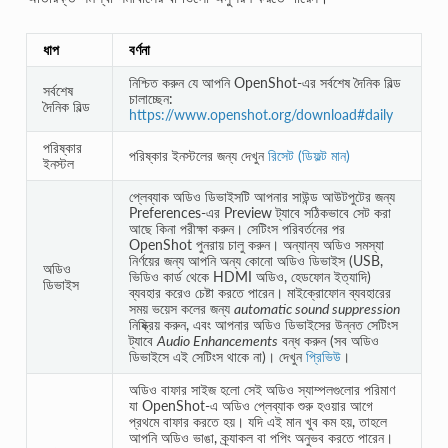
ধাপ
বর্ণনা
নিশ্চিত করুন যে আপনি OpenShot-এর সর্বশেষ দৈনিক বিল্ড
সর্বশেষ
চালাচ্ছেন:
দৈনিক বিল্ড
https://www.openshot.org/download#daily
পরিষ্কার
পরিষ্কার ইনস্টলের জন্য দেখুন
রিসেট (ডিফল্ট মান)
ইনস্টল
প্লেব্যাক অডিও ডিভাইসটি আপনার সাউন্ড আউটপুটের জন্য
Preferences-এর Preview ট্যাবে সঠিকভাবে সেট করা
আছে কিনা পরীক্ষা করুন। সেটিংস পরিবর্তনের পর
OpenShot পুনরায় চালু করুন। অন্যান্য অডিও সমস্যা
নির্ণয়ের জন্য আপনি অন্য কোনো অডিও ডিভাইস (USB,
অডিও
ভিডিও কার্ড থেকে HDMI অডিও, হেডফোন ইত্যাদি)
ডিভাইস
ব্যবহার করেও চেষ্টা করতে পারেন। মাইক্রোফোন ব্যবহারের
সময় ভয়েস কলের জন্য
automatic sound suppression
নিষ্ক্রিয় করুন, এবং আপনার অডিও ডিভাইসের উন্নত সেটিংস
ট্যাবে
Audio Enhancements
বন্ধ করুন (সব অডিও
ডিভাইসে এই সেটিংস থাকে না)। দেখুন
প্রিভিউ
।
অডিও বাফার সাইজ হলো সেই অডিও স্যাম্পলগুলোর পরিমাণ
যা OpenShot-এ অডিও প্লেব্যাক শুরু হওয়ার আগে
প্রথমে বাফার করতে হয়। যদি এই মান খুব কম হয়, তাহলে
আপনি অডিও ভাঙা, ক্র্যাকল বা পপিং অনুভব করতে পারেন।