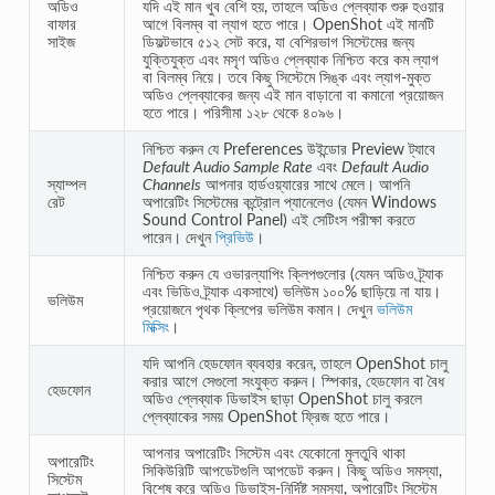
অডিও
যদি এই মান খুব বেশি হয়, তাহলে অডিও প্লেব্যাক শুরু হওয়ার
বাফার
আগে বিলম্ব বা ল্যাগ হতে পারে। OpenShot এই মানটি
সাইজ
ডিফল্টভাবে ৫১২ সেট করে, যা বেশিরভাগ সিস্টেমের জন্য
যুক্তিযুক্ত এবং মসৃণ অডিও প্লেব্যাক নিশ্চিত করে কম ল্যাগ
বা বিলম্ব নিয়ে। তবে কিছু সিস্টেমে সিঙ্ক এবং ল্যাগ-মুক্ত
অডিও প্লেব্যাকের জন্য এই মান বাড়ানো বা কমানো প্রয়োজন
হতে পারে। পরিসীমা ১২৮ থেকে ৪০৯৬।
নিশ্চিত করুন যে Preferences উইন্ডোর Preview ট্যাবে
Default Audio Sample Rate
এবং
Default Audio
স্যাম্পল
Channels
আপনার হার্ডওয়্যারের সাথে মেলে। আপনি
রেট
অপারেটিং সিস্টেমের কন্ট্রোল প্যানেলেও (যেমন Windows
Sound Control Panel) এই সেটিংস পরীক্ষা করতে
পারেন। দেখুন
প্রিভিউ
।
নিশ্চিত করুন যে ওভারল্যাপিং ক্লিপগুলোর (যেমন অডিও ট্র্যাক
এবং ভিডিও ট্র্যাক একসাথে) ভলিউম ১০০% ছাড়িয়ে না যায়।
ভলিউম
প্রয়োজনে পৃথক ক্লিপের ভলিউম কমান। দেখুন
ভলিউম
মিক্সিং
।
যদি আপনি হেডফোন ব্যবহার করেন, তাহলে OpenShot চালু
করার আগে সেগুলো সংযুক্ত করুন। স্পিকার, হেডফোন বা বৈধ
হেডফোন
অডিও প্লেব্যাক ডিভাইস ছাড়া OpenShot চালু করলে
প্লেব্যাকের সময় OpenShot ফ্রিজ হতে পারে।
আপনার অপারেটিং সিস্টেম এবং যেকোনো মুলতুবি থাকা
অপারেটিং
সিকিউরিটি আপডেটগুলি আপডেট করুন। কিছু অডিও সমস্যা,
সিস্টেম
বিশেষ করে অডিও ডিভাইস-নির্দিষ্ট সমস্যা, অপারেটিং সিস্টেম