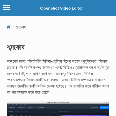
OpenShot Video Editor
শব্দকোষ
শব্দকোষ
আজকের দ্রুত পরিবর্তনশীল মিডিয়া-কেন্দ্রিক বিশ্বে অনেক প্রযুক্তিগত পরিভাষা
রয়েছে। যদি আপনি কখনও ভাবেন যে একটি ভিডিও প্রোডাকশন শব্দ বা সংক্ষিপ্ত
রূপের অর্থ কী, তবে আপনি একা নন। অন্যান্য শিল্পের মতো, ভিডিও
প্রোডাকশনের নিজস্ব একটি ভাষা রয়েছে। এখানে ভিডিও সম্পাদনায় সাধারণত
ব্যবহৃত শব্দগুলির একটি তালিকা দেওয়া হয়েছে। এই শব্দগুলির সাথে পরিচিত হওয়া
আপনার কাজকে সহজ করে তোলে।