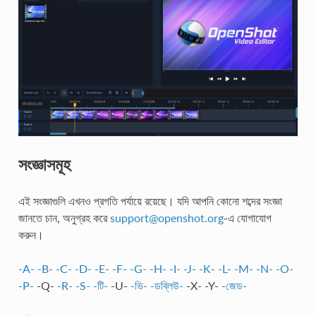
সংজ্ঞাসমূহ
এই সংজ্ঞাগুলি এখনও প্রগতি পর্যায়ে রয়েছে। যদি আপনি কোনো শব্দের সংজ্ঞা
জানতে চান, অনুগ্রহ করে
support
@
openshot
.
org
-এ যোগাযোগ
করুন।
-A-
-B-
-C-
-D-
-E-
-F-
-G-
-H-
-I-
-J-
-K-
-L-
-M-
-N-
-O-
-P-
-Q-
-R-
-S-
-টি-
-U-
-ভি-
-ডব্লিউ-
-X- -Y-
-জেড-