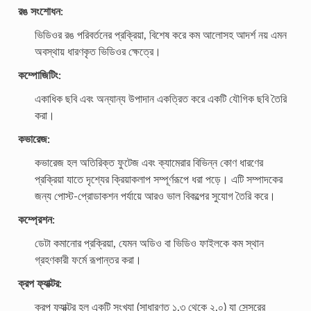
রঙ সংশোধন:
ভিডিওর রঙ পরিবর্তনের প্রক্রিয়া, বিশেষ করে কম আলোসহ আদর্শ নয় এমন
অবস্থায় ধারণকৃত ভিডিওর ক্ষেত্রে।
কম্পোজিটিং:
একাধিক ছবি এবং অন্যান্য উপাদান একত্রিত করে একটি যৌগিক ছবি তৈরি
করা।
কভারেজ:
কভারেজ হল অতিরিক্ত ফুটেজ এবং ক্যামেরার বিভিন্ন কোণ ধারণের
প্রক্রিয়া যাতে দৃশ্যের ক্রিয়াকলাপ সম্পূর্ণরূপে ধরা পড়ে। এটি সম্পাদকের
জন্য পোস্ট-প্রোডাকশন পর্যায়ে আরও ভাল বিকল্পের সুযোগ তৈরি করে।
কম্প্রেশন:
ডেটা কমানোর প্রক্রিয়া, যেমন অডিও বা ভিডিও ফাইলকে কম স্থান
গ্রহণকারী ফর্মে রূপান্তর করা।
ক্রপ ফ্যাক্টর:
ক্রপ ফ্যাক্টর হল একটি সংখ্যা (সাধারণত ১.৩ থেকে ২.০) যা সেন্সরের