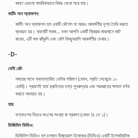
কারণ এগুলো সাময়িকভাবে বিষয় থেকে সরে যায়।
কাটিং অন অ্যাকশন:
কাটিং অন অ্যাকশন হল একটি কৌশল যা আরও আকর্ষণীয় দৃশ্য তৈরি করতে
ব্যবহৃত হয়। ধারণাটি সহজ… যখন আপনি একটি ক্রিয়ার মাঝখানে কাট
করেন, এটি কম ঝাঁকুনি এবং বেশি ভিজ্যুয়ালি আকর্ষণীয় দেখায়।
-D-
ডেটা রেট:
সময়ের সাথে স্থানান্তরিত ডেটার পরিমাণ (যেমন, প্রতি সেকেন্ডে ১০
এমবি)। প্রায়শই হার্ড ড্রাইভের তথ্য পুনরুদ্ধার এবং সরবরাহের ক্ষমতা বর্ণনা
করতে ব্যবহৃত হয়।
হার:
ভগ্নাংশের নিচের অংশের সংখ্যা বা প্রকাশ (যেমন ½ তে ২)।
ডিজিটাল ভিডিও:
ডিজিটাল ভিডিও হল চলমান ভিজ্যুয়াল ইমেজের (ভিডিও) একটি ইলেকট্রনিক