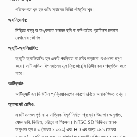
পরিবেশগত শব্দ হল শুটিং স্থানের নির্দিষ্ট পটভূমির শব্দ।
অ্যানিমেশন:
নিষ্ক্রিয় বস্তু বা অঙ্কনকে চলমান ছবি বা কম্পিউটার গ্রাফিক্সে চলমান
দেখানোর কৌশল।
অ্যান্টি-অ্যালিয়াসিং:
অ্যান্টি-অ্যালিয়াসিং হল একটি প্রক্রিয়া যা ছবির দাড়ানো রেখাগুলো মসৃণ
করে। এটি অডিও সিগন্যালের ভুল ফ্রিকোয়েন্সি ফিল্টার করার পদ্ধতিও হতে
পারে।
আর্টিফ্যাক্ট:
আর্টিফ্যাক্ট হল ডিজিটাল প্রক্রিয়াকরণের কারণে ছবিতে অনাকাঙ্ক্ষিত তথ্য।
অ্যাসপেক্ট রেশিও:
একটি সমতল পৃষ্ঠ বা ২-মাত্রিক বিমূর্ত নির্মাণে প্রস্থের উচ্চতার অনুপাত,
যেমন ছবি, ভিডিও, চরিত্র বা পিক্সেল। NTSC SD ভিডিওর মানক
অনুপাত হল ৪:৩ (অথবা ১.৩৩:১) এবং HD এর জন্য ১৬:৯ (অথবা
১.৭৭:১)। চলচিত্রের সবচেয়ে সাধারণ অ্যাসপেক্ট রেশিও হল ১.৮৫:১ এবং