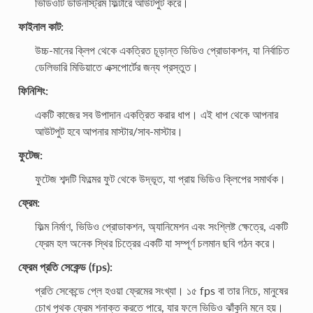
ভিডিওটি ডাউনস্ট্রিম ফিল্টারে আউটপুট করে।
ফাইনাল কাট:
উচ্চ-মানের ক্লিপ থেকে একত্রিত চূড়ান্ত ভিডিও প্রোডাকশন, যা নির্বাচিত
ডেলিভারি মিডিয়াতে এক্সপোর্টের জন্য প্রস্তুত।
ফিনিশিং:
একটি কাজের সব উপাদান একত্রিত করার ধাপ। এই ধাপ থেকে আপনার
আউটপুট হবে আপনার মাস্টার/সাব-মাস্টার।
ফুটেজ:
ফুটেজ শব্দটি ফিল্মের ফুট থেকে উদ্ভূত, যা প্রায় ভিডিও ক্লিপের সমার্থক।
ফ্রেম:
ফিল্ম নির্মাণ, ভিডিও প্রোডাকশন, অ্যানিমেশন এবং সংশ্লিষ্ট ক্ষেত্রে, একটি
ফ্রেম হল অনেক স্থির চিত্রের একটি যা সম্পূর্ণ চলমান ছবি গঠন করে।
ফ্রেম প্রতি সেকেন্ড (fps):
প্রতি সেকেন্ডে প্লে হওয়া ফ্রেমের সংখ্যা। ১৫ fps বা তার নিচে, মানুষের
চোখ পৃথক ফ্রেম শনাক্ত করতে পারে, যার ফলে ভিডিও ঝাঁকুনি মনে হয়।