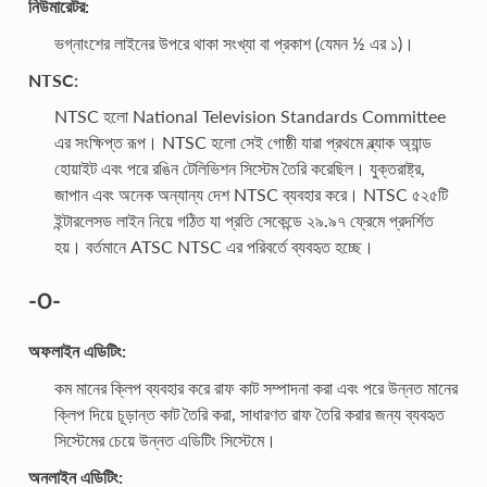
নিউমারেটর:
ভগ্নাংশের লাইনের উপরে থাকা সংখ্যা বা প্রকাশ (যেমন ½ এর ১)।
NTSC:
NTSC হলো National Television Standards Committee
এর সংক্ষিপ্ত রূপ। NTSC হলো সেই গোষ্ঠী যারা প্রথমে ব্ল্যাক অ্যান্ড
হোয়াইট এবং পরে রঙিন টেলিভিশন সিস্টেম তৈরি করেছিল। যুক্তরাষ্ট্র,
জাপান এবং অনেক অন্যান্য দেশ NTSC ব্যবহার করে। NTSC ৫২৫টি
ইন্টারলেসড লাইন নিয়ে গঠিত যা প্রতি সেকেন্ডে ২৯.৯৭ ফ্রেমে প্রদর্শিত
হয়। বর্তমানে ATSC NTSC এর পরিবর্তে ব্যবহৃত হচ্ছে।
-O-
অফলাইন এডিটিং:
কম মানের ক্লিপ ব্যবহার করে রাফ কাট সম্পাদনা করা এবং পরে উন্নত মানের
ক্লিপ দিয়ে চূড়ান্ত কাট তৈরি করা, সাধারণত রাফ তৈরি করার জন্য ব্যবহৃত
সিস্টেমের চেয়ে উন্নত এডিটিং সিস্টেমে।
অনলাইন এডিটিং: