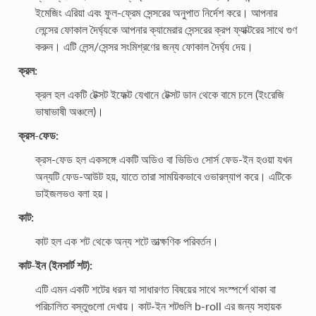
ইমেজিং এরিয়া এবং ফুল-ফ্রেম সেন্সরের অনুপাত নির্দেশ করে। আপনার
লেন্সের ফোকাল দৈর্ঘ্যকে আপনার ক্যামেরার সেন্সরের ক্রপ ফ্যাক্টরের সাথে গুণ
করুন। এটি লেন্স/সেন্সর সংমিশ্রণের জন্য ফোকাল দৈর্ঘ্য দেয়।
ক্রল:
ক্রল হল একটি টেক্সট ইফেক্ট যেখানে টেক্সট ডান থেকে বামে চলে (ইংরেজি
ভাষাভাষী অঞ্চলে)।
ক্রস-ফেড:
ক্রস-ফেড হল একসঙ্গে একটি অডিও বা ভিডিও সোর্স ফেড-ইন হওয়া যখন
অন্যটি ফেড-আউট হয়, যাতে তারা সাময়িকভাবে ওভারল্যাপ করে। এটিকে
ডাইজলভও বলা হয়।
কাট:
কাট হল এক শট থেকে অন্য শটে তাত্ক্ষণিক পরিবর্তন।
কাট-ইন (ইনসার্ট শট):
এটি এমন একটি শটের ধরন যা সাধারণত বিষয়ের সাথে সংস্পর্শে থাকা বা
পরিচালিত বস্তুগুলো দেখায়। কাট-ইন শটগুলি b-roll এর জন্য সহায়ক