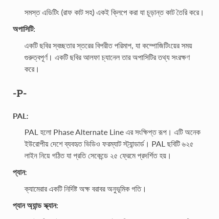
সমস্ত এডিটিং (রাফ কাট সহ) একই ক্লিপে করা যা চূড়ান্ত কাট তৈরি করে।
অপাসিটি:
একটি ছবির স্বচ্ছতার স্তরের বিপরীত পরিমাপ, যা কম্পোজিটিংয়ের সময়
গুরুত্বপূর্ণ। একটি ছবির আলফা চ্যানেল তার অপাসিটির তথ্য সংরক্ষণ
করে।
-P-
PAL:
PAL হলো Phase Alternate Line এর সংক্ষিপ্ত রূপ। এটি অনেক
ইউরোপীয় দেশে ব্যবহৃত ভিডিও ফরম্যাট স্ট্যান্ডার্ড। PAL ছবিটি ৬২৫
লাইন নিয়ে গঠিত যা প্রতি সেকেন্ডে ২৫ ফ্রেমে প্রদর্শিত হয়।
প্যান:
ক্যামেরার একটি নির্দিষ্ট অক্ষ বরাবর অনুভূমিক গতি।
প্যান অ্যান্ড স্ক্যান: