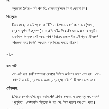
স্বচ্ছতা তৈরির একটি পদ্ধতি, যেমন ব্লুস্ক্রিন কি বা ক্রোমা কি।
কিফ্রেম:
কিফ্রেম হল একটি ফ্রেম যা নির্দিষ্ট সেটিংসের রেকর্ড ধারণ করে (যেমন,
স্কেল, ঘূর্ণন, উজ্জ্বলতা)। অ্যানিমেটেড ইফেক্টের শুরু এবং শেষ পয়েন্ট।
একাধিক কিফ্রেম সেট করে, আপনি ভিডিও চলাকালীন এই প্যারামিটারগুলি
সামঞ্জস্য করে নির্দিষ্ট দিকগুলো অ্যানিমেট করতে পারেন।
-L-
এল-কাট:
এল-কাট হল একটি সম্পাদনা যেখানে ভিডিও অডিওর আগে শেষ হয়। এল-
কাটগুলি একটি দৃশ্য থেকে অন্য দৃশ্যে সূক্ষ্ম পরিবর্তন হিসেবে কাজ করে।
লেটারবক্স:
টিভিতে চলমান ছবির মূল অ্যাসপেক্ট রেশিও সংরক্ষণের জন্য ব্যবহৃত একটি
প্রযুক্তি। লেটারবক্সিং স্ক্রিনের উপরে এবং নিচে কালো বার যোগ করে।