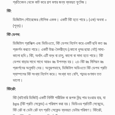
প্রতিবেদন থেকে কাট করে গল্প বলার জন্য ব্যবহৃত ফুটেজ।
বিট:
ডিজিটাল স্টোরেজের মৌলিক একক। একটি বিট হতে পারে ১ (এক) অথবা ০
(শূন্য)।
বিট ডেপথ:
ডিজিটাল গ্রাফিক্স এবং ভিডিওতে, বিট ডেপথ নির্দেশ করে একটি ছবি কত রঙ
প্রদর্শন করতে পারে। একটি উচ্চ-বৈপরীত্য (কোনো ধূসর ছায়া নেই) সাদা-
কালো ছবি ১ বিট, অর্থাৎ এটি বন্ধ বা চালু, কালো বা সাদা হতে পারে। বিট
ডেপথ বাড়ার সাথে সাথে আরও রঙ উপলব্ধ হয়। ২৪-বিট রঙ মিলিয়ন রঙ
প্রদর্শনের অনুমতি দেয়। অনুরূপভাবে, ডিজিটাল অডিওতে বিট ডেপথ প্রতি
স্যাম্পলের বিট সংখ্যা নির্দেশ করে। সংখ্যা যত বেশি, শব্দের গুণমান তত
ভালো।
বিটরেট:
বিট (বাইনারি ডিজিট) একটি নির্দিষ্ট শারীরিক বা রূপক বিন্দু পার হওয়ার হার, যা
bps (বিট প্রতি সেকেন্ড) এ পরিমাপ করা হয়। ভিডিওর প্রতিটি সেকেন্ডে,
বিট রেট বা ডেটা রেট হল প্রতি সেকেন্ড ব্যবহৃত ডেটার পরিমাণ। বিটরেট,