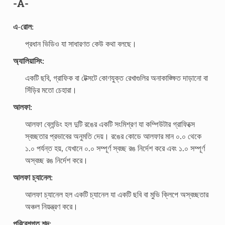
-A-
এ-রোল:
প্রধান ভিডিও যা সাধারণত কেউ কথা বলছে।
অ্যালিয়াসিং:
একটি ছবি, গ্রাফিক বা টেক্সটে কোণযুক্ত রেখাগুলির অনাকাঙ্ক্ষিত দাড়ানো বা
সিঁড়ির মতো চেহারা।
আলফা:
আলফা ব্লেন্ডিং হল দুটি রঙের একটি সংমিশ্রণ যা কম্পিউটার গ্রাফিক্সে
স্বচ্ছতার প্রভাবের অনুমতি দেয়। রঙের কোডে আলফার মান ০.০ থেকে
১.০ পর্যন্ত হয়, যেখানে ০.০ সম্পূর্ণ স্বচ্ছ রঙ নির্দেশ করে এবং ১.০ সম্পূর্ণ
অস্বচ্ছ রঙ নির্দেশ করে।
আলফা চ্যানেল:
আলফা চ্যানেল হল একটি চ্যানেল যা একটি ছবি বা মুভি ক্লিপে অস্বচ্ছতার
অঞ্চল নিয়ন্ত্রণ করে।
পরিবেশগত শব্দ: