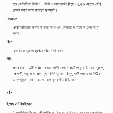
হাই ডেফিনিশন ভিডিও। ভিডিও ক্যামকর্ডার দিয়ে HDTV-মানের ডেটা
রেকর্ড করার জন্য ব্যবহৃত ফরম্যাট।
হেডরুম:
একটি চরিত্রের মাথার উপরের অংশ এবং ফ্রেমের উপরের অংশের মধ্যে
স্থান।
হিস:
রেকর্ডিং মাধ্যমের ত্রুটির কারণে সৃষ্ট শব্দ।
হিউ:
রঙের ছায়া। এটি সাধারণ রঙের শ্রেণী যেখানে রঙটি পড়ে। উদাহরণস্বরূপ,
গোলাপী, গাঢ় লাল, এবং প্লাম বিভিন্ন রঙ, কিন্তু সবই লাল রঙের হিউর
অন্তর্ভুক্ত। সাদা, কালো, এবং ধূসর টোন হিউ নয়।
-I-
ইমেজ স্টেবিলাইজার:
ইলেকট্রনিক ইমেজ স্টেবিলাইজার হিসেবেও পরিচিত। ক্যামেরার কম্পনের