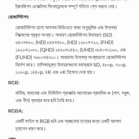
ট্রানজিশন এফেক্টসহ সিকোয়েন্সকে সম্পূর্ণ গতিতে প্লে করতে দেয়।
রেজোলিউশন:
রেজোলিউশন হলো আপনার ভিডিওতে থাকা অনুভূমিক এবং উল্লম্ব
পিক্সেলের প্রকৃত সংখ্যা। সাধারণ রেজোলিউশন উদাহরণ: (SD)
৬৪০×৪৮০, (HD) ৮৫৪×৪৮০, (HD) ১২৮০×৭২০, (FHD)
১৯২০×১০৮০, (QHD) ২৫৬০×১৪৪০, (UHD) ৩৮৪০×২১৬০, এবং
(FUHD) ৭৬৮০×৪৩২০। সাধারণত উল্লম্ব সংখ্যাগুলো রেজোলিউশন
নির্দেশ করে। তালিকাভুক্ত উদাহরণগুলো যথাক্রমে SD, ৪৮০p, ৭২০p,
১০৮০p, ১৪৪০p, ৪K এবং ৮K হিসেবে দেখা যায়।
RGB:
মনিটর, ক্যামেরা এবং ডিজিটাল প্রজেক্টর আলোয়ের প্রাথমিক রং (লাল, সবুজ,
এবং নীল) ব্যবহার করে ছবি তৈরি করে।
RGBA:
একটি ফাইল যা RGB ছবি এবং স্বচ্ছতার তথ্যের জন্য একটি আলফা
চ্যানেল ধারণ করে।
রোল: