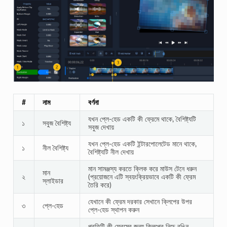
#
নাম
বর্ণনা
যখন প্লে-হেড একটি কী ফ্রেমে থাকে, বৈশিষ্ট্যটি
১
সবুজ বৈশিষ্ট্য
সবুজ দেখায়
যখন প্লে-হেড একটি ইন্টারপোলেটেড মানে থাকে,
১
নীল বৈশিষ্ট্য
বৈশিষ্ট্যটি নীল দেখায়
মান সামঞ্জস্য করতে ক্লিক করে মাউস টেনে ধরুন
মান
২
(প্রয়োজনে এটি স্বয়ংক্রিয়ভাবে একটি কী ফ্রেম
স্লাইডার
তৈরি করে)
যেখানে কী ফ্রেম দরকার সেখানে ক্লিপের উপর
৩
প্লে-হেড
প্লে-হেড স্থাপন করুন
প্রতিটি কী ফ্রেমের জন্য ক্লিপের নিচে রঙিন