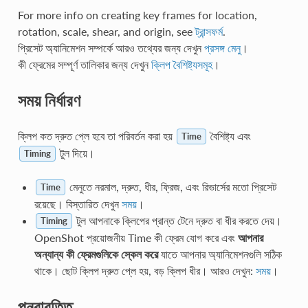
For more info on creating key frames for location,
rotation, scale, shear, and origin, see
ট্রান্সফর্ম
.
প্রিসেট অ্যানিমেশন সম্পর্কে আরও তথ্যের জন্য দেখুন
প্রসঙ্গ মেনু
।
কী ফ্রেমের সম্পূর্ণ তালিকার জন্য দেখুন
ক্লিপ বৈশিষ্ট্যসমূহ
।
সময় নির্ধারণ
ক্লিপ কত দ্রুত প্লে হবে তা পরিবর্তন করা হয়
বৈশিষ্ট্য এবং
Time
টুল দিয়ে।
Timing
মেনুতে নরমাল, দ্রুত, ধীর, ফ্রিজ, এবং রিভার্সের মতো প্রিসেট
Time
রয়েছে। বিস্তারিত দেখুন
সময়
।
টুল আপনাকে ক্লিপের প্রান্ত টেনে দ্রুত বা ধীর করতে দেয়।
Timing
OpenShot প্রয়োজনীয় Time কী ফ্রেম যোগ করে এবং
আপনার
অন্যান্য কী ফ্রেমগুলিকে স্কেল করে
যাতে আপনার অ্যানিমেশনগুলি সঠিক
থাকে। ছোট ক্লিপ দ্রুত প্লে হয়, বড় ক্লিপ ধীর। আরও দেখুন:
সময়
।
পুনরাবৃত্তি