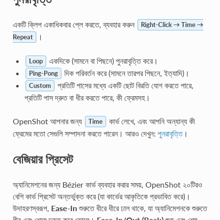
একটি ক্লিপ একাধিকবার প্লে করতে, ব্যবহার করুন
Right-Click → Time →
।
Repeat
একদিকে (সামনে বা পিছনে) পুনরাবৃত্তি করে।
Loop
দিক পরিবর্তন করে (সামনে তারপর পিছনে, ইত্যাদি)।
Ping-Pong
প্রতিটি পাসের মধ্যে একটি ছোট বিরতি যোগ করতে পারে,
Custom
প্রতিটি পাস দ্রুত বা ধীর করতে পারে, কী ফ্রেমসহ।
OpenShot আপনার জন্য
কার্ভ লেখে, এবং আপনি অন্যান্য কী
Time
ফ্রেমের মতো সেগুলি সম্পাদনা করতে পারেন। আরও দেখুন:
পুনরাবৃত্তি
।
বেজিয়ার প্রিসেট
অ্যানিমেশনের জন্য Bézier কার্ভ ব্যবহার করার সময়, OpenShot ২০টিরও
বেশি কার্ভ প্রিসেট অন্তর্ভুক্ত করে (যা কার্ভের আকৃতিকে প্রভাবিত করে)।
উদাহরণস্বরূপ,
Ease-In
শুরুতে ধীরে ধীরে ঢাল থাকে, যা অ্যানিমেশনকে শুরুতে
ধীর এবং শেষে দ্রুত করে তোলে।
Ease-In/Out (Back)
শুরু এবং শেষ