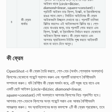
আইকন থাকে (
circle=Bézier
,
diamond=linear
,
square=constant
)।
প্রতিটি আইকন তার ক্লিপ, ইফেক্ট, বা ট্রানজিশনের
রঙের সাথে মেলে। নির্বাচিত আইটেমের কী ফ্রেম
কী ফ্রেম
আইকনগুলি উজ্জ্বল দেখানো হয়। প্রপার্টি তালিকা
৪
মার্কার
ফিল্টার করলেও এই আইকনগুলো ফিল্টার হয়। প্লে-
হেডে যাওয়ার জন্য, তার প্রপার্টি লোড করতে এবং
ক্লিপ, ইফেক্ট, বা ট্রানজিশন নির্বাচন করতে যেকোনো
আইকনে ক্লিক করুন। কী ফ্রেম সরাতে এবং
আপনার অ্যানিমেশন টাইমিং সূক্ষ্ম করতে আইকনটি
বামে বা ডানে টেনে আনুন।
কী ফ্রেম
OpenShot-এ কী ফ্রেম তৈরি করতে, প্লে-হেড (অর্থাৎ প্লেব্যাক অবস্থান)
ক্লিপের যেকোনো পয়েন্টে স্থাপন করুন এবং প্রপার্টি ডায়ালগে বৈশিষ্ট্যগুলি
সম্পাদনা করুন। যদি বৈশিষ্ট্য কী ফ্রেম সমর্থন করে, এটি সবুজ হয়ে যাবে এবং
একটি ছোট আইকন (
circle=Bézier, diamond=linear,
square=constant
) সেই অবস্থানে আপনার ক্লিপের নিচে প্রদর্শিত হবে।
আপনার প্লে-হেডকে ক্লিপের অন্য পয়েন্টে সরান এবং আবার বৈশিষ্ট্যগুলি
সামঞ্জস্য করুন। সব অ্যানিমেশনের জন্য কমপক্ষে ২টি কী ফ্রেম প্রয়োজন, তবে