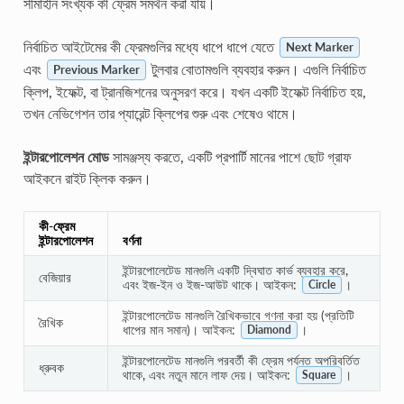
সীমাহীন সংখ্যক কী ফ্রেম সমর্থন করা যায়।
নির্বাচিত আইটেমের কী ফ্রেমগুলির মধ্যে ধাপে ধাপে যেতে
Next Marker
এবং
টুলবার বোতামগুলি ব্যবহার করুন। এগুলি নির্বাচিত
Previous Marker
ক্লিপ, ইফেক্ট, বা ট্রানজিশনের অনুসরণ করে। যখন একটি ইফেক্ট নির্বাচিত হয়,
তখন নেভিগেশন তার প্যারেন্ট ক্লিপের শুরু এবং শেষেও থামে।
ইন্টারপোলেশন মোড
সামঞ্জস্য করতে, একটি প্রপার্টি মানের পাশে ছোট গ্রাফ
আইকনে রাইট ক্লিক করুন।
কী-ফ্রেম
ইন্টারপোলেশন
বর্ণনা
ইন্টারপোলেটেড মানগুলি একটি দ্বিঘাত কার্ভ ব্যবহার করে,
বেজিয়ার
এবং ইজ-ইন ও ইজ-আউট থাকে। আইকন:
।
Circle
ইন্টারপোলেটেড মানগুলি রৈখিকভাবে গণনা করা হয় (প্রতিটি
রৈখিক
ধাপের মান সমান)। আইকন:
।
Diamond
ইন্টারপোলেটেড মানগুলি পরবর্তী কী ফ্রেম পর্যন্ত অপরিবর্তিত
ধ্রুবক
থাকে, এবং নতুন মানে লাফ দেয়। আইকন:
।
Square