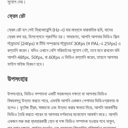
সুযোগ দেয়।
ফ্রেম রেট
ফ্রেম রেট হল সেই ফ্রিকোয়েন্সি (Hz-এ) যার মাধ্যমে ধারাবাহিক ছবি, যাদের
ফ্রেম বলা হয়, ডিসপ্লেতে প্রদর্শিত হয়। সাধারণত, আপনি আপনার ভিডিও ফিল্ম
স্ট্যান্ডার্ড (24fps) বা টিভি সম্প্রচার স্ট্যান্ডার্ড 30fps (বা PAL-এ 25fps) এ
রপ্তানি করেন। যদিও এখানে বেশি পরিবর্তনের সুযোগ নেই, তবে মনে রাখবেন যদি
আপনি 48fps, 50fps, বা 60fps এ ভিডিও রপ্তানি করেন, তাহলে আপনার
ফাইল সাইজ দ্বিগুণ হবে।
উপসংহার
উপসংহারে, ভিডিও সম্পাদনা একটি সহজলভ্য দক্ষতা যা আপনার ভিডিও
বিষয়বস্তু উন্নত করতে পারে, এমনকি আপনি একজন পেশাদার ভিডিওগ্রাফার না
হলেও। ফুটেজ ট্রিম, সাজানো এবং উন্নত করার ক্ষমতা দিয়ে, আপনি আকর্ষণীয়
ভিডিও তৈরি করতে পারেন যা আপনার দর্শকদের মনোযোগ আকর্ষণ করে। আপনি
একজন শুরু করা ব্যবহারকারী হোন বা দক্ষ ভিডিও সম্পাদক হওয়ার পথে থাকুন,
গল্প বলার দক্ষতা, কার্যকর সংগঠন এবং প্রকল্পের বিস্তারিত পরিমার্জনে মনোযোগ