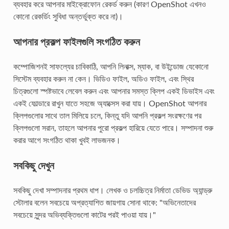
ব্যবহার করে আপনার মাইক্রোফোন রেকর্ড করুন (কারণ OpenShot এখনও
কোনো রেকর্ডিং সুবিধা অন্তর্ভুক্ত করে না)।
আপনার প্রকল্প ফাইলগুলি সংগঠিত করুন
কম্পোজিশনই সাফল্যের চাবিকাঠি, আপনি লিনাক্স, ম্যাক, বা উইন্ডোজ যেকোনো
সিস্টেম ব্যবহার করুন না কেন। ভিডিও ফাইল, অডিও ফাইল, এবং স্থির
চিত্রগুলো স্পষ্টভাবে লেবেল করুন এবং আপনার সমস্ত ক্লিপ একই ডিভাইস এবং
একই ফোল্ডারে রাখুন যাতে সহজে অ্যাক্সেস করা যায়। OpenShot আপনার
ক্লিপগুলোর সাথে তাল মিলিয়ে চলে, কিন্তু যদি আপনি প্রকল্প সংরক্ষণের পর
ক্লিপগুলো সরান, তাহলে আপনার পুরো প্রকল্প হারিয়ে যেতে পারে। সম্পাদনা শুরু
করার আগে সংগঠিত থাকা খুবই লাভজনক।
সবকিছু দেখুন
সবকিছু দেখা সম্পাদনার প্রথম ধাপ। লেখক ও চলচ্চিত্র নির্মাতা ডেভিড অ্যান্ড্রু
স্টোলার বলেন সবচেয়ে অপ্রত্যাশিত জায়গায় সোনা থাকে: "অভিনেতাদের
সবচেয়ে সুন্দর অভিব্যক্তিগুলো কাটের পরই পাওয়া যায়।"