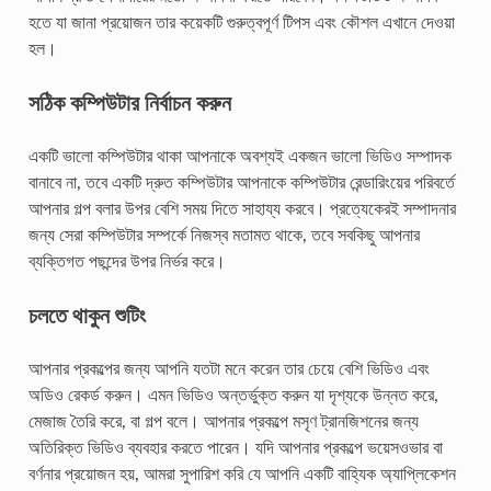
হতে যা জানা প্রয়োজন তার কয়েকটি গুরুত্বপূর্ণ টিপস এবং কৌশল এখানে দেওয়া
হল।
সঠিক কম্পিউটার নির্বাচন করুন
একটি ভালো কম্পিউটার থাকা আপনাকে অবশ্যই একজন ভালো ভিডিও সম্পাদক
বানাবে না, তবে একটি দ্রুত কম্পিউটার আপনাকে কম্পিউটার রেন্ডারিংয়ের পরিবর্তে
আপনার গল্প বলার উপর বেশি সময় দিতে সাহায্য করবে। প্রত্যেকেরই সম্পাদনার
জন্য সেরা কম্পিউটার সম্পর্কে নিজস্ব মতামত থাকে, তবে সবকিছু আপনার
ব্যক্তিগত পছন্দের উপর নির্ভর করে।
চলতে থাকুন শুটিং
আপনার প্রকল্পের জন্য আপনি যতটা মনে করেন তার চেয়ে বেশি ভিডিও এবং
অডিও রেকর্ড করুন। এমন ভিডিও অন্তর্ভুক্ত করুন যা দৃশ্যকে উন্নত করে,
মেজাজ তৈরি করে, বা গল্প বলে। আপনার প্রকল্পে মসৃণ ট্রানজিশনের জন্য
অতিরিক্ত ভিডিও ব্যবহার করতে পারেন। যদি আপনার প্রকল্পে ভয়েসওভার বা
বর্ণনার প্রয়োজন হয়, আমরা সুপারিশ করি যে আপনি একটি বাহ্যিক অ্যাপ্লিকেশন