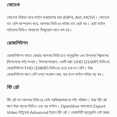
কোডেক
কোডেক নির্ধারণ করে ফাইল ফরম্যাটের ধরন (MP4, AVI, MOV)। কোডেক
যত বেশি কম্প্রেশন করে, আপনার ভিডিওর সাইজ তত ছোট হয়। ছোট ফাইল
সাইজের ভিডিও সাধারণত ভিজ্যুয়াল মানে কম হয়।
রেজোলিউশন
রেজোলিউশন বলতে বোঝায় আপনার ভিডিওতে অনুভূমিক এবং উল্লম্ব পিক্সেলের
(ডিসপ্লের ডট) সংখ্যা। উদাহরণস্বরূপ, একটি 4K UHD (2160P) ভিডিওর
রেজোলিউশন FHD (1080P) ভিডিওর চেয়ে চার গুণ বেশি। উচ্চ
রেজোলিউশন মানে বেশি তথ্য সংরক্ষণ করা, যার ফলে ফাইল সাইজ বড় হয়।
বিট রেট
বিট রেট হল আপনার ভিডিওর ডেটা প্রক্রিয়াকরণের গতি পরিমাপ। উচ্চ বিট রেট
মানে উচ্চ মানের ভিডিও এবং বড় ফাইল। OpenShot আপনাকে Export
Video উইন্ডোর Advanced ট্যাবে বিট রেট / কোয়ালিটি ম্যানুয়ালি সেট করার