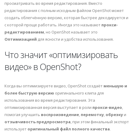
просматривать во время редактирования. Вместо
редактирования с полным исходным файлом OpenShot может
создать облегчённую версию, которая быстрее декодируется и
с которой проще работать. Иногда это называют
прокси-
редактированием
, но OpenShot называет это
Оптимизацией
для ясности и удобства использования.
Что значит «оптимизировать
видео» в OpenShot?
Когда вы оптимизируете видео, OpenShot создаёт
меньшую и
более быструю версию
оригинального клипа для
использования во время редактирования. Эта
оптимизированная версия выступает в роли
прокси-видео
,
помогая улучшить
воспроизведение
,
перемотку
,
обрезку
и
отзывчивость предпросмотра
, при этом финальный экспорт
использует
оригинальный файл полного качества
.