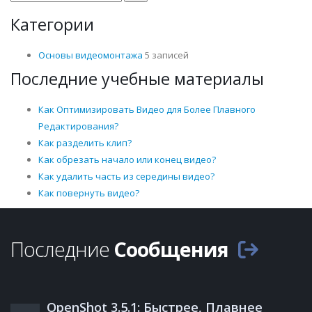
Категории
Основы видеомонтажа
5 записей
Последние учебные материалы
Как Оптимизировать Видео для Более Плавного
Редактирования?
Как разделить клип?
Как обрезать начало или конец видео?
Как удалить часть из середины видео?
Как повернуть видео?
Последние
Сообщения
OpenShot 3.5.1: Быстрее, Плавнее