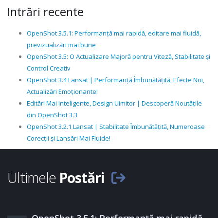
Intrări recente
OpenShot 3.5.1: Performanță mai rapidă, editare mai fluidă,
previzualizări mai bune
OpenShot 3.5: O Actualizare Majoră pentru Viteză, Stabilitate și
Control Creativ
OpenShot 3.4 Lansat | Performanță Îmbunătățită, Efecte Noi,
Actualizări Emoționante!
Editări Mai Inteligente, Design Uimitor | Descoperă Noutățile
din OpenShot 3.3
OpenShot 3.2.1 Lansat | Stabilitate Îmbunătățită, Numeroase
Corecții și Lansări Mai Fluide!
Ultimele
Postări