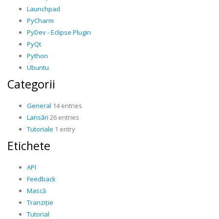
Launchpad
PyCharm
PyDev - Eclipse Plugin
PyQt
Python
Ubuntu
Categorii
General
14 entries
Lansări
26 entries
Tutoriale
1 entry
Etichete
API
Feedback
Mască
Tranziție
Tutorial