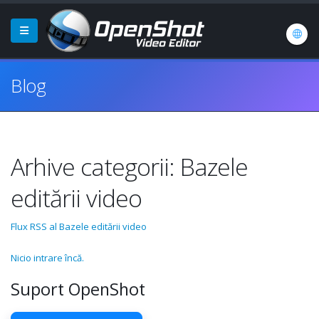
Blog
Arhive categorii: Bazele
editării video
Flux RSS al Bazele editării video
Nicio intrare încă.
Suport OpenShot