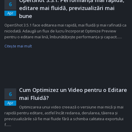
OpenShot 3.5.1: Performanță mai rapidă,
6
editare mai fluidă, previzualizări mai
Apr
bune
OpenShot 3.5.1 face editarea mai rapidă, mai fluidă și mai rafinată ca
niciodată. Adaugă un flux de lucru încorporat Optimize Preview
pentru o editare mai lină, îmbunătățește performanța și capacit......
Citeşte mai mult
Cum Optimizez un Video pentru o Editare
6
mai Fluidă?
Apr
Optimizarea unui video creează o versiune mai mică și mai
rapidă pentru editare, astfel încât redarea, derularea, tăierea și
previzualizările să fie mai fluide fără a schimba calitatea exportului
f......