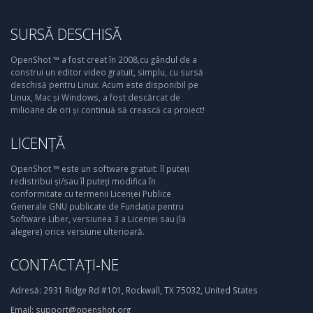
SURSĂ DESCHISĂ
OpenShot ™ a fost creat în 2008,cu gândul de a
construi un editor video gratuit, simplu, cu sursă
deschisă pentru Linux. Acum este disponibil pe
Linux, Mac și Windows, a fost descărcat de
milioane de ori și continuă să crească ca proiect!
LICENȚĂ
OpenShot ™ este un software gratuit: îl puteți
redistribui și/sau îl puteți modifica în
conformitate cu termenii Licenței Publice
Generale GNU publicate de Fundația pentru
Software Liber, versiunea 3 a Licenței sau (la
alegere) orice versiune ulterioară.
CONTACTAȚI-NE
Adresă:
2931 Ridge Rd #101, Rockwall, TX 75032, United States
Email:
support@openshot.org