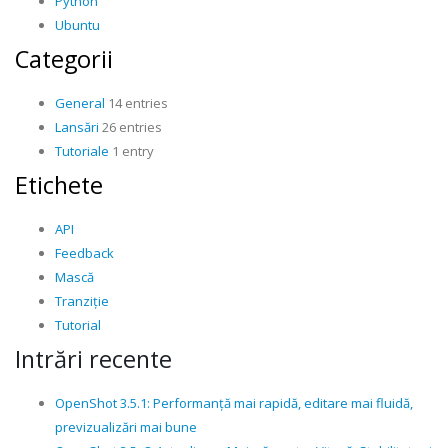
Python
Ubuntu
Categorii
General
14 entries
Lansări
26 entries
Tutoriale
1 entry
Etichete
API
Feedback
Mască
Tranziție
Tutorial
Intrări recente
OpenShot 3.5.1: Performanță mai rapidă, editare mai fluidă,
previzualizări mai bune