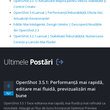
OpenShot 3.5: O Actualizare Majoră pentru Viteză, Stabilitate și
Control Creativ
OpenShot 3.4 Lansat | Performanță Îmbunătățită, Efecte Noi,
Actualizări Emoționante!
Editări Mai Inteligente, Design Uimitor | Descoperă Noutățile
din OpenShot 3.3
OpenShot 3.2.1 Lansat | Stabilitate Îmbunătățită, Numeroase
Corecții și Lansări Mai Fluide!
Ultimele
Postări
OpenShot 3.5.1: Performanță mai rapidă,
6
editare mai fluidă, previzualizări mai
Apr
bune
OpenShot 3.5.1 face editarea mai rapidă, mai fluidă și mai rafinată ca
niciodată. Adaugă un flux de lucru încorporat Optimize Preview