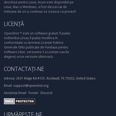
deschisă pentru Linux. Acum este disponibil pe
Linux, Mac și Windows, a fost descărcat de
milioane de ori și continuă să crească ca proiect!
LICENȚĂ
OpenShot ™ este un software gratuit: îl puteți
redistribui și/sau îl puteți modifica în
conformitate cu termenii Licenței Publice
Generale GNU publicate de Fundația pentru
Software Liber, versiunea 3 a Licenței sau (la
alegere) orice versiune ulterioară.
CONTACTAȚI-NE
Adresă:
2931 Ridge Rd #101, Rockwall, TX 75032, United States
Email:
support@openshot.org
Asistență
Email
·
Forum
·
Discord
URMĂREȘTE-NE