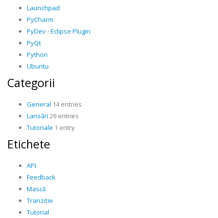
Launchpad
PyCharm
PyDev - Eclipse Plugin
PyQt
Python
Ubuntu
Categorii
General
14 entries
Lansări
26 entries
Tutoriale
1 entry
Etichete
API
Feedback
Mască
Tranziție
Tutorial