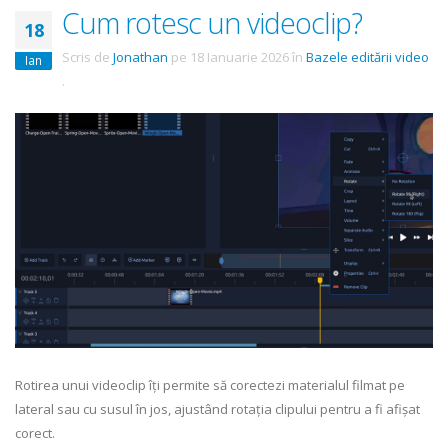
Cum rotesc un videoclip?
18
Scris de
Jonathan
pe
18 Ianuarie 2026
în
Bazele editării video
Ian
.
Rotirea unui videoclip îți permite să corectezi materialul filmat pe
lateral sau cu susul în jos, ajustând rotația clipului pentru a fi afișat
corect.