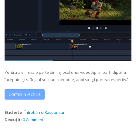
Pentru a elimina o parte din mijlocul unui videoclip, împarți clipul la
începutul și sfârșitul secțiunii nedorite, apoi ștergi partea respectivă.
Continuă lectura
Etichete
:
Întrebări și Răspunsuri
Discuții
:
0 Comments