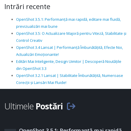
Intrări recente
OpenShot 3.5.1: Performanță mai rapidă, editare mai fluidă,
previzualizări mai bune
OpenShot 3.5: O Actualizare Majoră pentru Viteză, Stabilitate și
Control Creativ
OpenShot 3.4 Lansat | Performanță Îmbunătățită, Efecte Noi,
Actualizări Emoționante!
Editări Mai Inteligente, Design Uimitor | Descoperă Noutățile
din OpenShot 3.3
OpenShot 3.2.1 Lansat | Stabilitate Îmbunătățită, Numeroase
Corecții și Lansări Mai Fluide!
Ultimele
Postări
OpenShot 3.5.1: Performanță mai rapidă,