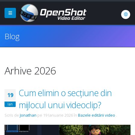
Blog
Arhive 2026
Cum elimin o secțiune din
19
mijlocul unui videoclip?
Ian
Scris de
Jonathan
pe
19 Ianuarie 2026
în
Bazele editării video
.