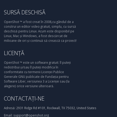
SURSĂ DESCHISĂ
OpenShot ™ a fost creat în 2008,cu gândul de a
construi un editor video gratuit, simplu, cu sursă
deschisă pentru Linux. Acum este disponibil pe
Linux, Mac și Windows, a fost descărcat de
milioane de ori și continuă să crească ca proiect!
LICENȚĂ
OpenShot ™ este un software gratuit: îl puteți
redistribui și/sau îl puteți modifica în
conformitate cu termenii Licenței Publice
Generale GNU publicate de Fundația pentru
Software Liber, versiunea 3 a Licenței sau (la
alegere) orice versiune ulterioară.
CONTACTAȚI-NE
Adresă:
2931 Ridge Rd #101, Rockwall, TX 75032, United States
Email:
support@openshot.org