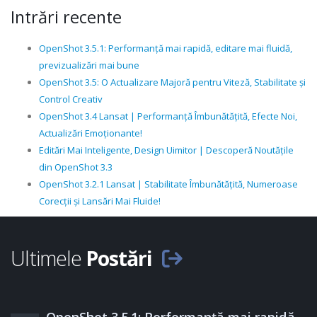
Intrări recente
OpenShot 3.5.1: Performanță mai rapidă, editare mai fluidă,
previzualizări mai bune
OpenShot 3.5: O Actualizare Majoră pentru Viteză, Stabilitate și
Control Creativ
OpenShot 3.4 Lansat | Performanță Îmbunătățită, Efecte Noi,
Actualizări Emoționante!
Editări Mai Inteligente, Design Uimitor | Descoperă Noutățile
din OpenShot 3.3
OpenShot 3.2.1 Lansat | Stabilitate Îmbunătățită, Numeroase
Corecții și Lansări Mai Fluide!
Ultimele
Postări