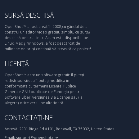
SURSĂ DESCHISĂ
OpenShot ™ a fost creat în 2008,cu gândul de a
construi un editor video gratuit, simplu, cu sursă
deschisă pentru Linux. Acum este disponibil pe
Linux, Mac și Windows, a fost descărcat de
milioane de ori și continuă să crească ca proiect!
LICENȚĂ
OpenShot ™ este un software gratuit: îl puteți
redistribui și/sau îl puteți modifica în
conformitate cu termenii Licenței Publice
Generale GNU publicate de Fundația pentru
Software Liber, versiunea 3 a Licenței sau (la
alegere) orice versiune ulterioară.
CONTACTAȚI-NE
Adresă:
2931 Ridge Rd #101, Rockwall, TX 75032, United States
Email:
support@openshot.org