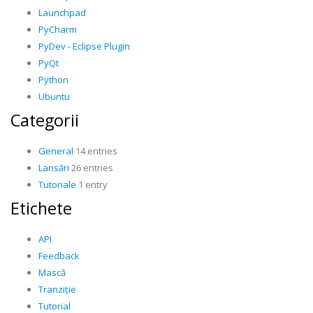
Launchpad
PyCharm
PyDev - Eclipse Plugin
PyQt
Python
Ubuntu
Categorii
General
14 entries
Lansări
26 entries
Tutoriale
1 entry
Etichete
API
Feedback
Mască
Tranziție
Tutorial