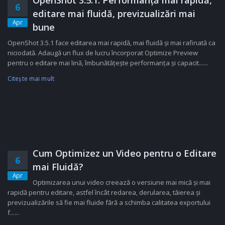
OpenShot 3.5.1: Performanță mai rapidă,
6
editare mai fluidă, previzualizări mai
Apr
bune
OpenShot 3.5.1 face editarea mai rapidă, mai fluidă și mai rafinată ca
niciodată. Adaugă un flux de lucru încorporat Optimize Preview
pentru o editare mai lină, îmbunătățește performanța și capacit......
Citeşte mai mult
Cum Optimizez un Video pentru o Editare
6
mai Fluidă?
Apr
Optimizarea unui video creează o versiune mai mică și mai
rapidă pentru editare, astfel încât redarea, derularea, tăierea și
previzualizările să fie mai fluide fără a schimba calitatea exportului
f......