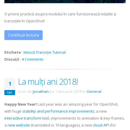
O privire practică asupra modului în care funcționează măștile și
tranzițiile în OpenShot!
Continuă lectura
Etichete
:
Mască
Tranziție
Tutorial
Discuții
:
4 Comments
La mulți ani 2018!
1
Scris de
Jonathan
pe
1 Ianuarie 2018
în
General
.
Ian
Happy New Year!
Last year was an amazing year for OpenShot,
with huge
stability and performance improvements
, a new
interactive transform tool
, improvements to animation & key-frames,
a
new website
(translated in 10 languages), a new
cloud API
(for