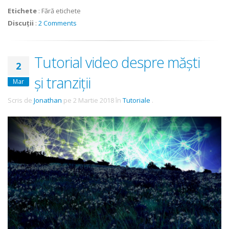
Etichete
:
Fără etichete
Discuții
:
2 Comments
Tutorial video despre măști
2
și tranziții
Mar
Scris de
Jonathan
pe
2 Martie 2018
în
Tutoriale
.