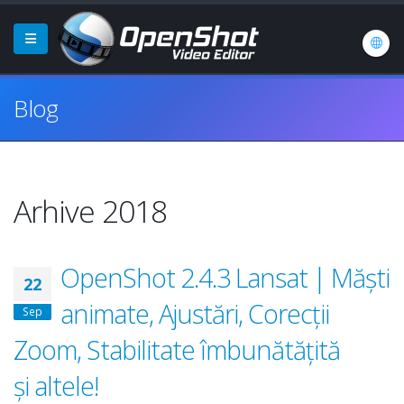
Blog
Arhive 2018
OpenShot 2.4.3 Lansat | Măști
22
animate, Ajustări, Corecții
Sep
Zoom, Stabilitate îmbunătățită
și altele!