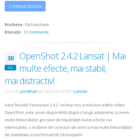
Continuă lectura
Etichete
:
Fără etichete
Discuții
:
13 Comments
OpenShot 2.4.2 Lansat | Mai
30
multe efecte, mai stabil,
Iun
mai distractiv!
Scris de
Jonathan
pe
30 Iunie 2018
în
Lansări
.
Vara fericită! Versiunea 2.4.2, cel mai nou și mai bun editor video
OpenShot, este acum disponibilă (după o lungă așteptare), și avem
multe îmbunătățiri grozave de împărtășit! Avem efecte noi
interesante, o mulțime de corecturi de erori și mai multe îmbunătățiri
de stabilitate și performanță! Să începem!