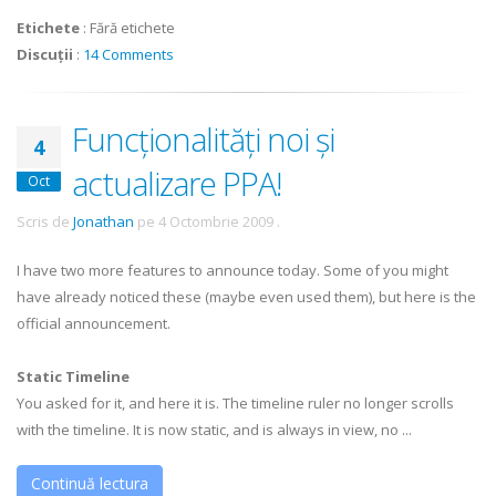
Etichete
:
Fără etichete
Discuții
:
14 Comments
Funcționalități noi și
4
actualizare PPA!
Oct
Scris de
Jonathan
pe
4 Octombrie 2009
.
I have two more features to announce today. Some of you might
have already noticed these (maybe even used them), but here is the
official announcement.
Static Timeline
You asked for it, and here it is. The timeline ruler no longer scrolls
with the timeline. It is now static, and is always in view, no ...
Continuă lectura