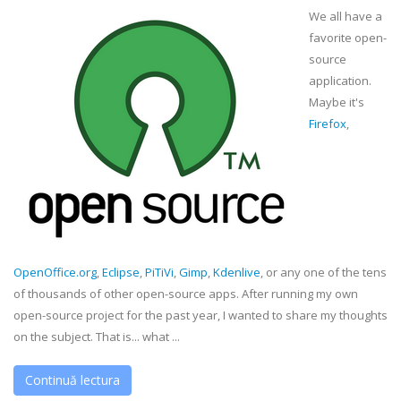
We all have a
favorite open-
source
application.
Maybe it's
Firefox
,
OpenOffice.org
,
Eclipse
,
PiTiVi
,
Gimp
,
Kdenlive
, or any one of the tens
of thousands of other open-source apps. After running my own
open-source project for the past year, I wanted to share my thoughts
on the subject. That is... what ...
Continuă lectura