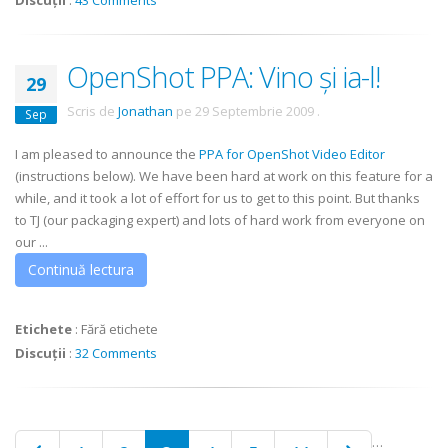
Discuții
:
43 Comments
OpenShot PPA: Vino și ia-l!
29
Scris de
Jonathan
pe
29 Septembrie 2009
.
Sep
I am pleased to announce the
PPA for OpenShot Video Editor
(instructions below). We have been hard at work on this feature for a
while, and it took a lot of effort for us to get to this point. But thanks
to TJ (our packaging expert) and lots of hard work from everyone on
our ...
Continuă lectura
Etichete
:
Fără etichete
Discuții
:
32 Comments
…