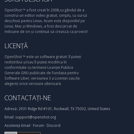
OpenShot ™ a fost creat în 2008,cu gândul de a
construi un editor video gratuit, simplu, cu sursă
deschisă pentru Linux. Acum este disponibil pe
Linux, Mac și Windows, a fost descărcat de
milioane de ori și continuă să crească ca proiect!
LICENȚĂ
OpenShot ™ este un software gratuit: îl puteți
redistribui și/sau îl puteți modifica în
conformitate cu termenii Licenței Publice
Generale GNU publicate de Fundația pentru
Software Liber, versiunea 3 a Licenței sau (la
alegere) orice versiune ulterioară.
CONTACTAȚI-NE
Adresă:
2931 Ridge Rd #101, Rockwall, TX 75032, United States
Email:
support@openshot.org
Asistență
Email
·
Forum
·
Discord