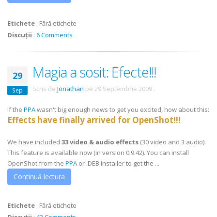
Etichete
:
Fără etichete
Discuții
:
6 Comments
Magia a sosit: Efecte!!!
29
Scris de
Jonathan
pe
29 Septembrie 2009
.
Sep
If the
PPA
wasn't big enough news to get you excited, how about this:
Effects have finally arrived for OpenShot!!!
We have included
33
video & audio effects
(30 video and 3 audio).
This feature is available now (in version 0.9.42). You can install
OpenShot from the
PPA
or .DEB installer to get the ...
Continuă lectura
Etichete
:
Fără etichete