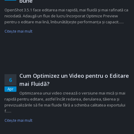
bune
OpenShot 3.5.1 face editarea mai rapidă, mai fluidă și mai rafinată ca
niciodată. Adaugă un flux de lucru încorporat Optimize Preview
pentru o editare mai lină, îmbunătățește performanța și capacit......
Citeşte mai mult
Cum Optimizez un Video pentru o Editare
6
mai Fluidă?
Apr
Optimizarea unui video creează o versiune mai mică și mai
rapidă pentru editare, astfel încât redarea, derularea, tăierea și
previzualizările să fie mai fluide fără a schimba calitatea exportului
f......
Citeşte mai mult