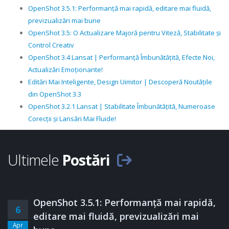
OpenShot 3.5.1: Performanță mai rapidă, editare mai fluidă,
previzualizări mai bune
OpenShot 3.5: O Actualizare Majoră pentru Viteză, Stabilitate și
Control Creativ
OpenShot 3.4 Lansat | Performanță Îmbunătățită, Efecte Noi,
Actualizări Emoționante!
Editări Mai Inteligente, Design Uimitor | Descoperă Noutățile
din OpenShot 3.3
OpenShot 3.2.1 Lansat | Stabilitate Îmbunătățită, Numeroase
Corecții și Lansări Mai Fluide!
Ultimele
Postări
OpenShot 3.5.1: Performanță mai rapidă,
6
editare mai fluidă, previzualizări mai
Apr