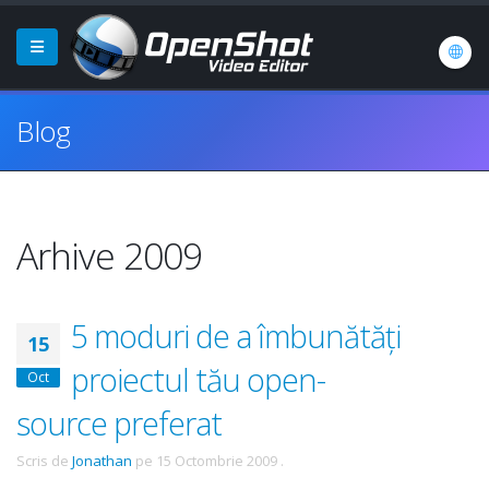
Blog
Arhive 2009
5 moduri de a îmbunătăți
15
proiectul tău open-
Oct
source preferat
Scris de
Jonathan
pe
15 Octombrie 2009
.