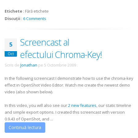
Etichete
:
Fără etichete
Discuții
:
6 Comments
Screencast al
5
efectului Chroma-Key!
Oct
Scris de
Jonathan
pe
5 Octombrie 2009
.
In the following screencast I demonstrate how to use the chroma-key
effect in OpenShot Video Editor. Watch me create the newest demo
video (also shown below).
In this video, you will also see our
2 new features
, our static timeline
and simple export options. I created this screencast with version
0.9.43 of OpenShot, and ...
Continuă lectura