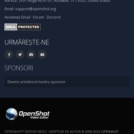
Adresă:
2931 Ridge Rd #101, Rockwall, TX 75032, United States
Email:
support@openshot.org
Asistență
Email
·
Forum
·
Discord
URMĂREȘTE-NE
SPONSORI
Devino următorul nostru sponsor.
OPENSHOT™ EDITOR VIDEO. DREPTURI DE AUTOR © 2008-2026
OPENSHOT