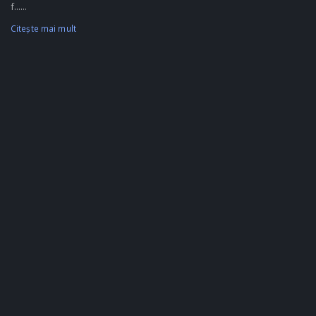
f......
Citeşte mai mult