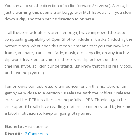
You can also set the direction of a clip (forward / reverse). Although...
just a warning, this seems a bit buggy with MLT. Especially if you slow
down a clip, and then set it's direction to reverse.
If all these new features aren't enough, I have improved the auto-
compositing capability of OpenShot to include all tracks (including the
bottom track). What does this mean? It means that you can now key-
frame, animate, transition, fade, mask, etc... any clip, on any track. A
clip won't freak out anymore if there is no clip below it on the
timeline. If you still don't understand, just know that this is really cool,
and it will help you. =)
Tomorrow is our last feature announcement in this marathon. I am
getting very close to a version 1.0 release. With the "official" release,
there will be .DEB installers and hopefully a PPA. Thanks again for
the support! I really love reading all of the comments, and it gives me
a lot of motivation to keep on going. Stay tuned...
Etichete
:
Fără etichete
Discuții
:
12 Comments