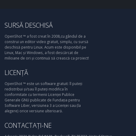
SURSĂ DESCHISĂ
OpenShot ™ a fost creat în 2008,cu gândul de a
construi un editor video gratuit, simplu, cu sursă
deschisă pentru Linux. Acum este disponibil pe
Linux, Mac și Windows, a fost descărcat de
milioane de ori și continuă să crească ca proiect!
LICENȚĂ
OpenShot ™ este un software gratuit: îl puteți
redistribui și/sau îl puteți modifica în
conformitate cu termenii Licenței Publice
Generale GNU publicate de Fundația pentru
Software Liber, versiunea 3 a Licenței sau (la
alegere) orice versiune ulterioară.
CONTACTAȚI-NE