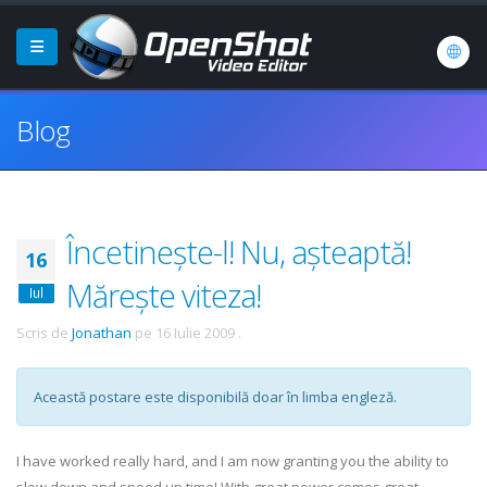
Blog
Încetinește-l! Nu, așteaptă!
16
Mărește viteza!
Iul
Scris de
Jonathan
pe
16 Iulie 2009
.
Această postare este disponibilă doar în limba engleză.
I have worked really hard, and I am now granting you the ability to