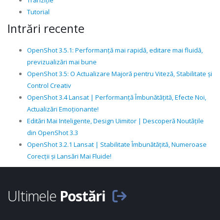
Tranziție
Tutorial
Intrări recente
OpenShot 3.5.1: Performanță mai rapidă, editare mai fluidă,
previzualizări mai bune
OpenShot 3.5: O Actualizare Majoră pentru Viteză, Stabilitate și
Control Creativ
OpenShot 3.4 Lansat | Performanță Îmbunătățită, Efecte Noi,
Actualizări Emoționante!
Editări Mai Inteligente, Design Uimitor | Descoperă Noutățile
din OpenShot 3.3
OpenShot 3.2.1 Lansat | Stabilitate Îmbunătățită, Numeroase
Corecții și Lansări Mai Fluide!
Ultimele
Postări