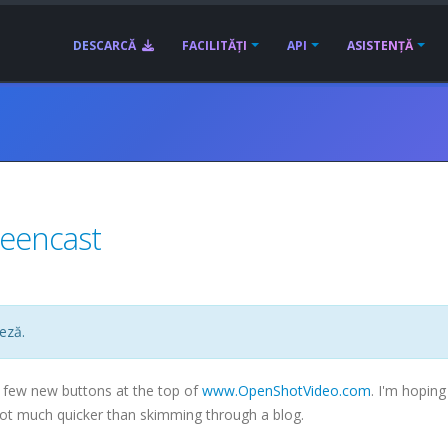
DESCARCĂ
FACILITĂȚI
API
ASISTENȚĂ
creencast
eză.
a few new buttons at the top of
www.OpenShotVideo.com
. I'm hoping
t much quicker than skimming through a blog.