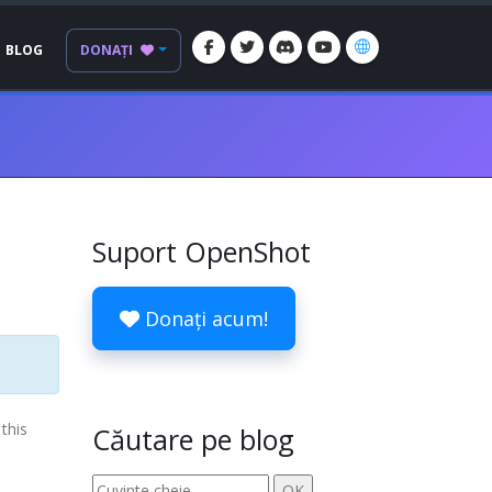
BLOG
DONAȚI
Suport OpenShot
Donați acum!
 this
Căutare pe blog