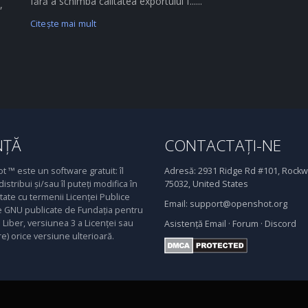
fără a schimba calitatea exportului f......
,
Citeşte mai mult
NȚĂ
CONTACTAȚI-NE
 ™ este un software gratuit: îl
Adresă:
2931 Ridge Rd #101, Rockwa
distribui și/sau îl puteți modifica în
75032, United States
ate cu termenii Licenței Publice
Email:
support@openshot.org
 GNU publicate de Fundația pentru
Liber, versiunea 3 a Licenței sau
Asistență
Email
·
Forum
·
Discord
re) orice versiune ulterioară.