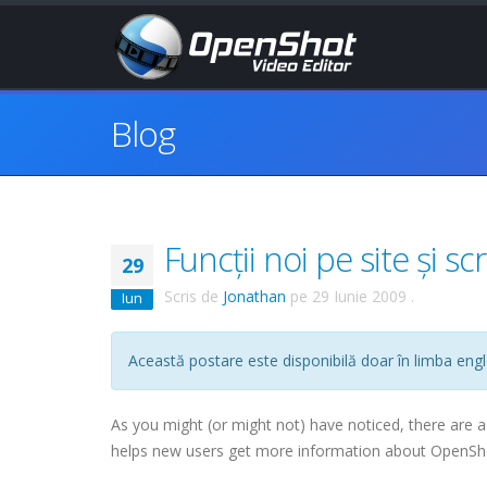
Blog
Funcții noi pe site și s
29
Scris de
Jonathan
pe
29 Iunie 2009
.
Iun
Această postare este disponibilă doar în limba engl
As you might (or might not) have noticed, there are 
helps new users get more information about OpenSho