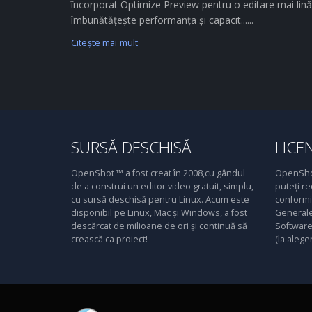
încorporat Optimize Preview pentru o editare mai lină
îmbunătățește performanța și capacit......
Citeşte mai mult
SURSĂ DESCHISĂ
LICE
OpenShot ™ a fost creat în 2008,cu gândul
OpenShot
de a construi un editor video gratuit, simplu,
puteți re
cu sursă deschisă pentru Linux. Acum este
conformit
disponibil pe Linux, Mac și Windows, a fost
Generale
descărcat de milioane de ori și continuă să
Software 
crească ca proiect!
(la alege