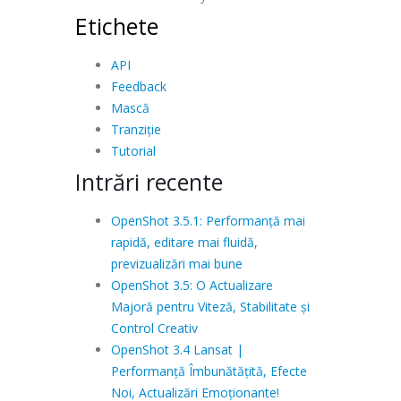
Etichete
API
Feedback
Mască
Tranziție
Tutorial
Intrări recente
OpenShot 3.5.1: Performanță mai
rapidă, editare mai fluidă,
previzualizări mai bune
OpenShot 3.5: O Actualizare
Majoră pentru Viteză, Stabilitate și
Control Creativ
OpenShot 3.4 Lansat |
Performanță Îmbunătățită, Efecte
Noi, Actualizări Emoționante!