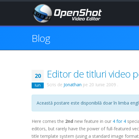
Blog
Editor de titluri video 
20
Scris de
Jonathan
pe
20 Iunie 2009
.
Iun
Această postare este disponibilă doar în limba engl
Here comes the
2nd
new feature in our
4 for 4
specia
editors, but rarely have the power of full-featured v
title template system (using a standard image format