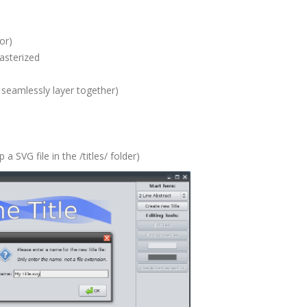
or)
rasterized
d seamlessly layer together)
a SVG file in the /titles/ folder)