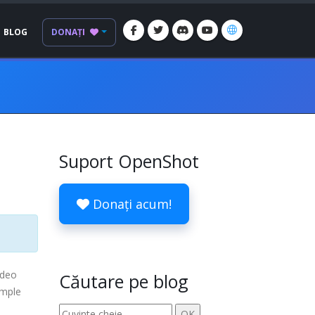
BLOG
DONAȚI
Suport OpenShot
Donați acum!
ideo
Căutare pe blog
imple