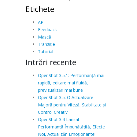
Etichete
API
Feedback
Mască
Tranziție
Tutorial
Intrări recente
OpenShot 3.5.1: Performanță mai
rapidă, editare mai fluidă,
previzualizări mai bune
OpenShot 3.5: O Actualizare
Majoră pentru Viteză, Stabilitate și
Control Creativ
OpenShot 3.4 Lansat |
Performanță Îmbunătățită, Efecte
Noi, Actualizări Emoționante!