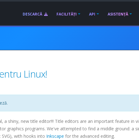
DESCARCĂ
FACILITĂȚI
API
ASISTENȚĂ
pentru Linux!
eză.
l, a shiny, new title editor!!! Title editors are an important feature in v
ector graphics programs. We've attempted to find a middle ground: a s
: SVG), with hooks into
Inkscape
for the advanced editing.