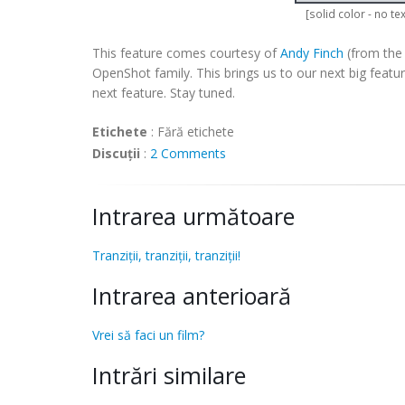
[solid color - no tex
This feature comes courtesy of
Andy Finch
(from the 
OpenShot family. This brings us to our next big feat
next feature. Stay tuned.
Etichete
:
Fără etichete
Discuții
:
2 Comments
Intrarea următoare
Tranziții, tranziții, tranziții!
Intrarea anterioară
Vrei să faci un film?
Intrări similare