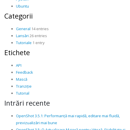
Ubuntu
Categorii
General
14 entries
Lansări
26 entries
Tutoriale
1 entry
Etichete
API
Feedback
Mască
Tranziție
Tutorial
Intrări recente
OpenShot 3.5.1: Performanță mai rapidă, editare mai fluidă,
previzualizări mai bune
OpenShot 3.5: O Actualizare Majoră pentru Viteză, Stabilitate și