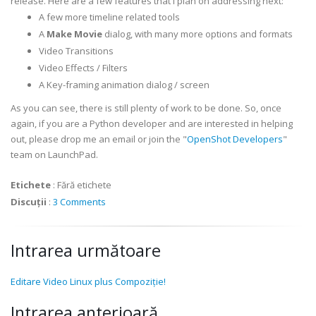
release. Here are a few features that I plan on addressing next:
A few more timeline related tools
A
Make Movie
dialog, with many more options and formats
Video Transitions
Video Effects / Filters
A Key-framing animation dialog / screen
As you can see, there is still plenty of work to be done. So, once
again, if you are a Python developer and are interested in helping
out, please drop me an email or join the "
OpenShot Developers
"
team on LaunchPad.
Etichete
:
Fără etichete
Discuții
:
3 Comments
Intrarea următoare
Editare Video Linux plus Compoziție!
Intrarea anterioară