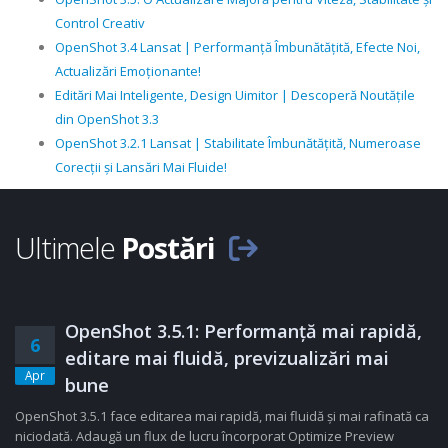
Control Creativ
OpenShot 3.4 Lansat | Performanță Îmbunătățită, Efecte Noi,
Actualizări Emoționante!
Editări Mai Inteligente, Design Uimitor | Descoperă Noutățile
din OpenShot 3.3
OpenShot 3.2.1 Lansat | Stabilitate Îmbunătățită, Numeroase
Corecții și Lansări Mai Fluide!
Ultimele
Postări
OpenShot 3.5.1: Performanță mai rapidă,
6
editare mai fluidă, previzualizări mai
Apr
bune
OpenShot 3.5.1 face editarea mai rapidă, mai fluidă și mai rafinată ca
niciodată. Adaugă un flux de lucru încorporat Optimize Preview