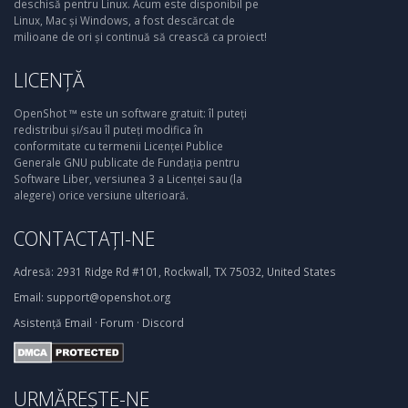
deschisă pentru Linux. Acum este disponibil pe
Linux, Mac și Windows, a fost descărcat de
milioane de ori și continuă să crească ca proiect!
LICENȚĂ
OpenShot ™ este un software gratuit: îl puteți
redistribui și/sau îl puteți modifica în
conformitate cu termenii Licenței Publice
Generale GNU publicate de Fundația pentru
Software Liber, versiunea 3 a Licenței sau (la
alegere) orice versiune ulterioară.
CONTACTAȚI-NE
Adresă:
2931 Ridge Rd #101, Rockwall, TX 75032, United States
Email:
support@openshot.org
Asistență
Email
·
Forum
·
Discord
URMĂREȘTE-NE