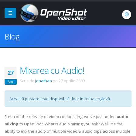
Blog
Mixarea cu Audio!
27
Scris de
Jonathan
pe
27 Aprilie 2009
.
Apr
Această postare este disponibilă doar în limba engleză.
Fresh off the release of video compositing, we've just added
audio
mixing
to OpenShot. What is audio mixing you ask? Well, it's the
ability to mix the audio of multiple video & audio clips across multiple