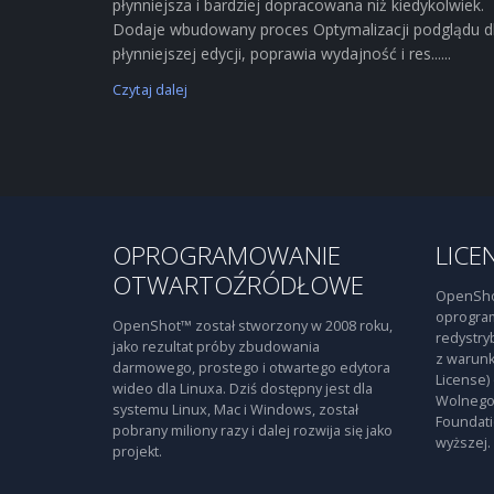
płynniejsza i bardziej dopracowana niż kiedykolwiek.
Dodaje wbudowany proces Optymalizacji podglądu d
płynniejszej edycji, poprawia wydajność i res......
Czytaj dalej
OPROGRAMOWANIE
LICE
OTWARTOŹRÓDŁOWE
OpenSho
oprogra
OpenShot™ został stworzony w 2008 roku,
redystry
jako rezultat próby zbudowania
z warunk
darmowego, prostego i otwartego edytora
License)
wideo dla Linuxa. Dziś dostępny jest dla
Wolnego
systemu Linux, Mac i Windows, został
Foundati
pobrany miliony razy i dalej rozwija się jako
wyższej.
projekt.