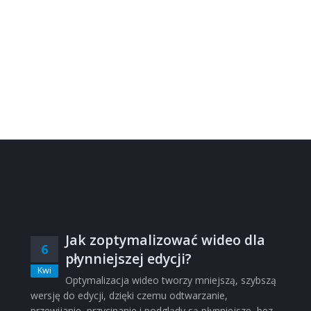
Jak zoptymalizować wideo dla
6
płynniejszej edycji?
Kwi
Optymalizacja wideo tworzy mniejszą, szybszą
wersję do edycji, dzięki czemu odtwarzanie,
przewijanie, przycinanie i podglądy są płynniejsze, bez