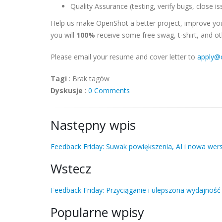
Quality Assurance (testing, verify bugs, close is
Help us make OpenShot a better project, improve your 
you will
100%
receive some free swag, t-shirt, and ot
Please email your resume and cover letter to
apply@
Tagi
:
Brak tagów
Dyskusje
:
0 Comments
Następny wpis
Feedback Friday: Suwak powiększenia, AI i nowa we
Wstecz
Feedback Friday: Przyciąganie i ulepszona wydajność
Popularne wpisy