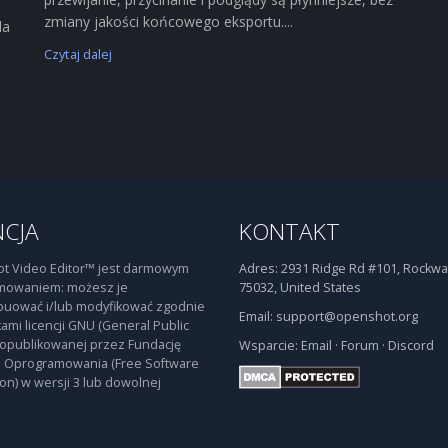
zmiany jakości końcowego eksportu....
la
Czytaj dalej
NCJA
KONTAKT
t Video Editor™ jest darmowym
Adres:
2931 Ridge Rd #101, Rockwal
mowaniem: możesz je
75032, United States
buować i/lub modyfikować zgodnie
Email:
support@openshot.org
ami licencji GNU (General Public
 opublikowanej przez Fundację
Wsparcie:
Email
·
Forum
·
Discord
 Oprogramowania (Free Software
on) w wersji 3 lub dowolnej