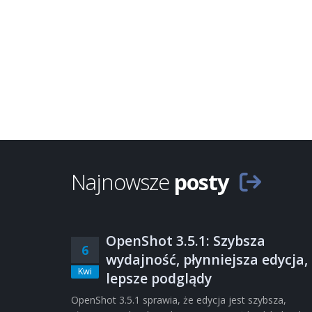
Najnowsze
posty
OpenShot 3.5.1: Szybsza
6
wydajność, płynniejsza edycja,
Kwi
lepsze podglądy
OpenShot 3.5.1 sprawia, że edycja jest szybsza,