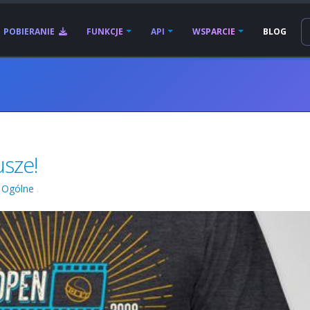
POBIERANIE
FUNKCJE
API
WSPARCIE
BLOG
usze!
w
Ogólne
.