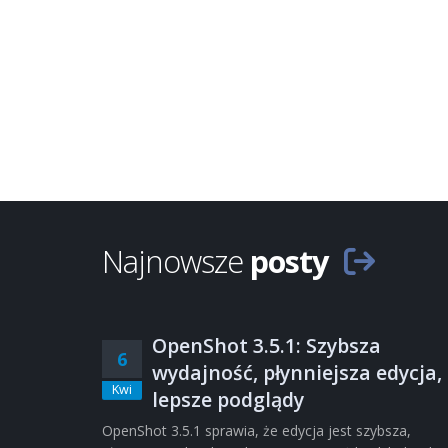
Najnowsze
posty
OpenShot 3.5.1: Szybsza
6
wydajność, płynniejsza edycja,
Kwi
lepsze podglądy
OpenShot 3.5.1 sprawia, że edycja jest szybsza,