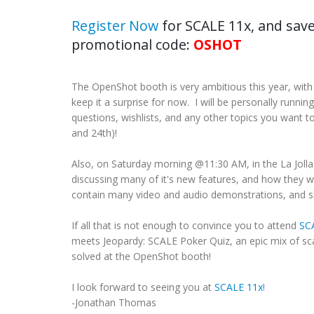
Register Now
for SCALE 11x, and save
promotional code:
OSHOT
The OpenShot booth is very ambitious this year, with 
keep it a surprise for now. I will be personally runn
questions, wishlists, and any other topics you want to
and 24th)!
Also, on Saturday morning @11:30 AM, in the La Jolla
discussing many of it's new features, and how they wi
contain many video and audio demonstrations, and sh
If all that is not enough to convince you to attend
SC
meets Jeopardy: SCALE Poker Quiz, an epic mix of sca
solved at the OpenShot booth!
I look forward to seeing you at
SCALE 11x
!
-Jonathan Thomas