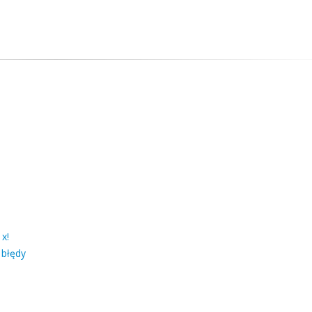
x!
 błędy