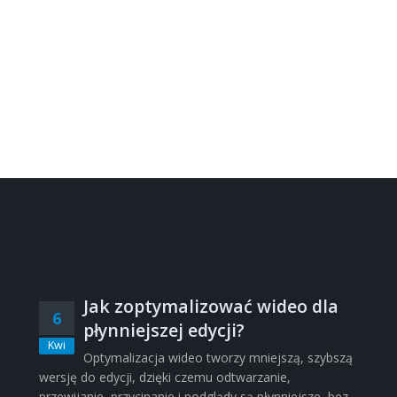
Jak zoptymalizować wideo dla
6
płynniejszej edycji?
Kwi
Optymalizacja wideo tworzy mniejszą, szybszą
wersję do edycji, dzięki czemu odtwarzanie,
przewijanie, przycinanie i podglądy są płynniejsze, bez