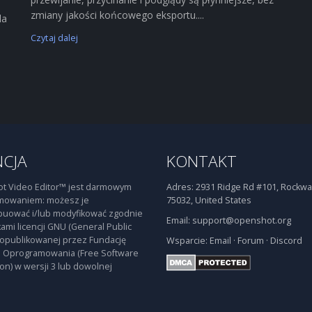
zmiany jakości końcowego eksportu....
la
Czytaj dalej
NCJA
KONTAKT
t Video Editor™ jest darmowym
Adres:
2931 Ridge Rd #101, Rockwal
mowaniem: możesz je
75032, United States
buować i/lub modyfikować zgodnie
Email:
support@openshot.org
ami licencji GNU (General Public
 opublikowanej przez Fundację
Wsparcie:
Email
·
Forum
·
Discord
 Oprogramowania (Free Software
on) w wersji 3 lub dowolnej