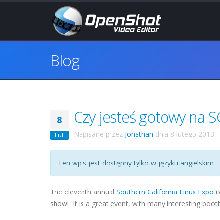
Blog
Czy jesteś gotowy na 
8
Napisane przez
Jonathan
dnia
8 lutego 2013
.
Lut
Ten wpis jest dostępny tylko w języku angielskim.
The eleventh annual
Southern California Linux Expo
i
show! It is a great event, with many interesting boot