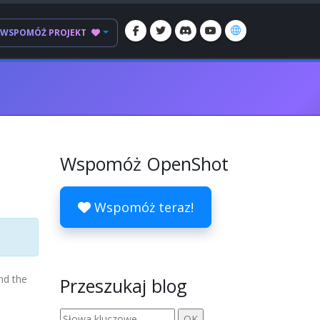
WSPOMÓŻ PROJEKT
Wspomóż OpenShot
Wspomóż teraz!
nd the
Przeszukaj blog