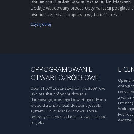
płynniejsza i bardziej dopracowana niż kiedykolwiek.
Dodaje wbudowany proces Optymalizacji podglądu d
płynniejszej edycji, poprawia wydajność i res......
Czytaj dalej
OPROGRAMOWANIE
LICE
OTWARTOŹRÓDŁOWE
OpenSho
oprogra
OpenShot™ został stworzony w 2008 roku,
redystry
jako rezultat próby zbudowania
z warunk
darmowego, prostego i otwartego edytora
License)
wideo dla Linuxa. Dziś dostępny jest dla
Wolnego
systemu Linux, Mac i Windows, został
Foundati
pobrany miliony razy i dalej rozwija się jako
wyższej.
projekt.