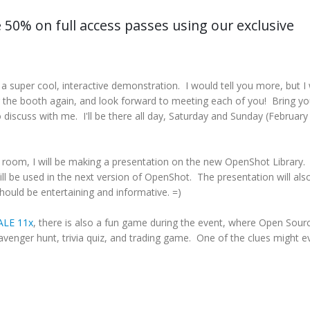
 50% on full access passes using our exclusive
a super cool, interactive demonstration. I would tell you more, but I
ing the booth again, and look forward to meeting each of you! Bring yo
 discuss with me. I'll be there all day, Saturday and Sunday (February
 room, I will be making a presentation on the new OpenShot Library. I
ll be used in the next version of OpenShot. The presentation will als
ould be entertaining and informative. =)
ALE 11x
, there is also a fun game during the event, where Open Sour
venger hunt, trivia quiz, and trading game. One of the clues might e