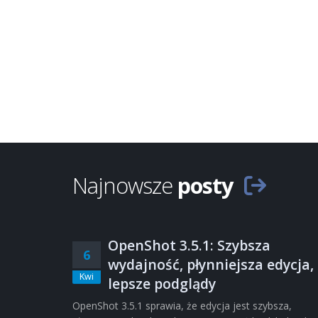
Najnowsze
posty
OpenShot 3.5.1: Szybsza
6
wydajność, płynniejsza edycja,
Kwi
lepsze podglądy
OpenShot 3.5.1 sprawia, że edycja jest szybsza,