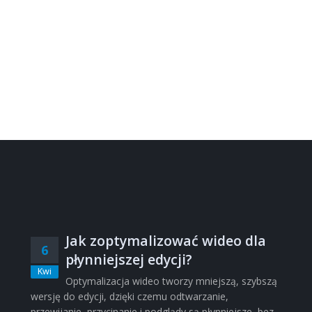
Jak zoptymalizować wideo dla
6
płynniejszej edycji?
Kwi
Optymalizacja wideo tworzy mniejszą, szybszą
wersję do edycji, dzięki czemu odtwarzanie,
przewijanie, przycinanie i podglądy są płynniejsze, bez