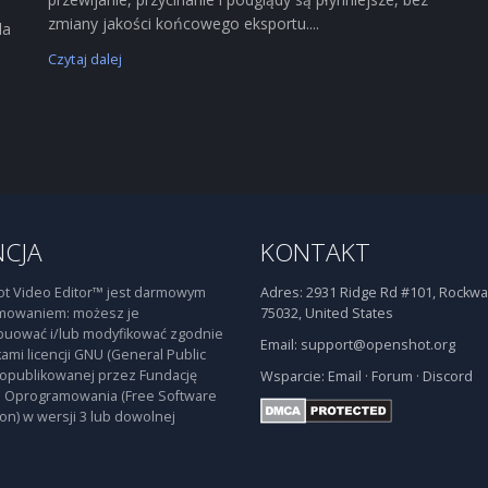
zmiany jakości końcowego eksportu....
la
Czytaj dalej
NCJA
KONTAKT
t Video Editor™ jest darmowym
Adres:
2931 Ridge Rd #101, Rockwal
mowaniem: możesz je
75032, United States
buować i/lub modyfikować zgodnie
Email:
support@openshot.org
ami licencji GNU (General Public
 opublikowanej przez Fundację
Wsparcie:
Email
·
Forum
·
Discord
 Oprogramowania (Free Software
on) w wersji 3 lub dowolnej