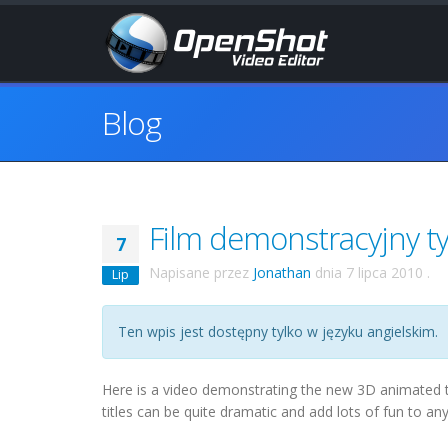
Blog
Film demonstracyjny t
7
Napisane przez
Jonathan
dnia
7 lipca 2010
.
Lip
Ten wpis jest dostępny tylko w języku angielskim.
Here is a video demonstrating the new 3D animated t
titles can be quite dramatic and add lots of fun to any