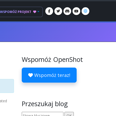
WSPOMÓŻ PROJEKT
Wspomóż OpenShot
Wspomóż teraz!
mated
Przeszukaj blog