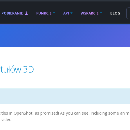
POBIERANIE
FUNKCJE
API
WSPARCIE
BLOG
ytułów 3D
itles in OpenShot, as promised! As you can see, including some ani
 video.