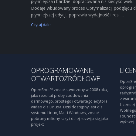
płynniejsza i bardziej dopracowana niż kiedykolwiek.
Dodaje wbudowany proces Optymalizacji podglądu d
płynniejszej edycji, poprawia wydajność i res......
Czytaj dalej
OPROGRAMOWANIE
LICE
OTWARTOŹRÓDŁOWE
OpenSho
oprogra
OpenShot™ został stworzony w 2008 roku,
redystry
jako rezultat próby zbudowania
z warunk
darmowego, prostego i otwartego edytora
License)
wideo dla Linuxa. Dziś dostępny jest dla
Wolnego
systemu Linux, Mac i Windows, został
Foundati
pobrany miliony razy i dalej rozwija się jako
wyższej.
projekt.