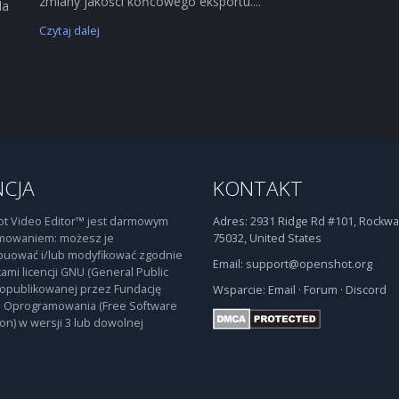
zmiany jakości końcowego eksportu....
la
Czytaj dalej
NCJA
KONTAKT
t Video Editor™ jest darmowym
Adres:
2931 Ridge Rd #101, Rockwal
mowaniem: możesz je
75032, United States
buować i/lub modyfikować zgodnie
Email:
support@openshot.org
ami licencji GNU (General Public
 opublikowanej przez Fundację
Wsparcie:
Email
·
Forum
·
Discord
 Oprogramowania (Free Software
on) w wersji 3 lub dowolnej