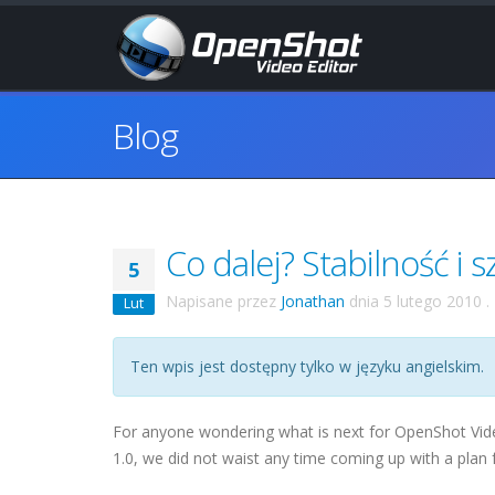
Blog
Co dalej? Stabilność i s
5
Napisane przez
Jonathan
dnia
5 lutego 2010
.
Lut
Ten wpis jest dostępny tylko w języku angielskim.
For anyone wondering what is next for OpenShot Video 
1.0, we did not waist any time coming up with a plan f