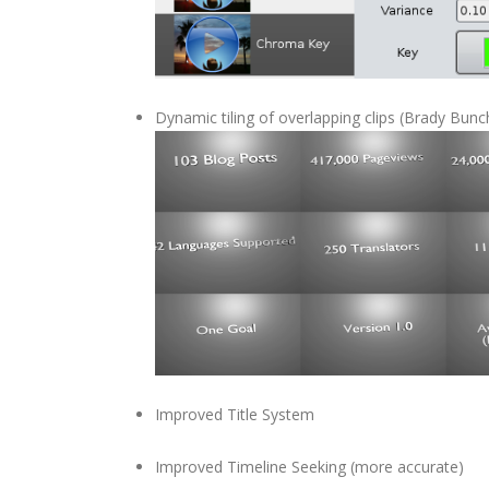
Dynamic tiling of overlapping clips (Brady Bunch
Improved Title System
Improved Timeline Seeking (more accurate)