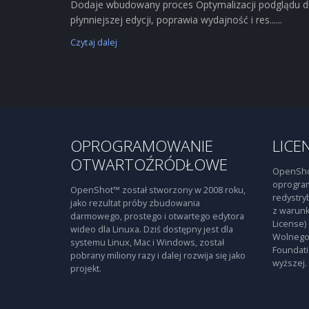
Dodaje wbudowany proces Optymalizacji podglądu d
płynniejszej edycji, poprawia wydajność i res......
Czytaj dalej
OPROGRAMOWANIE
LICE
OTWARTOŹRÓDŁOWE
OpenSho
oprogra
OpenShot™ został stworzony w 2008 roku,
redystry
jako rezultat próby zbudowania
z warunk
darmowego, prostego i otwartego edytora
License)
wideo dla Linuxa. Dziś dostępny jest dla
Wolnego
systemu Linux, Mac i Windows, został
Foundati
pobrany miliony razy i dalej rozwija się jako
wyższej.
projekt.