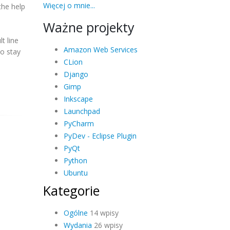
Więcej o mnie...
the help
Ważne projekty
t line
Amazon Web Services
so stay
CLion
Django
Gimp
Inkscape
Launchpad
PyCharm
PyDev - Eclipse Plugin
PyQt
Python
Ubuntu
Kategorie
Ogólne
14 wpisy
Wydania
26 wpisy