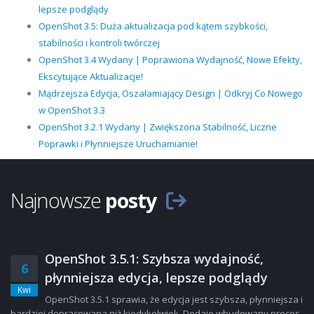
lepsze podglądy
OpenShot 3.5: Duża aktualizacja pod kątem szybkości,
stabilności i kontroli twórczej
OpenShot 3.4 Wydany | Poprawiona Wydajność, Nowe Efekty,
Ekscytujące Aktualizacje!
Mądrzejsza Edycja, Oszałamiający Design | Odkryj Co Nowego
w OpenShot 3.3
OpenShot 3.2.1 Wydany | Zwiększona Stabilność, Liczne
Poprawki i Płynniejsze Uruchamianie!
Najnowsze
posty
OpenShot 3.5.1: Szybsza wydajność,
6
płynniejsza edycja, lepsze podglądy
Kwi
OpenShot 3.5.1 sprawia, że edycja jest szybsza, płynniejsza i
bardziej dopracowana niż kiedykolwiek. Dodaje wbudowany proces