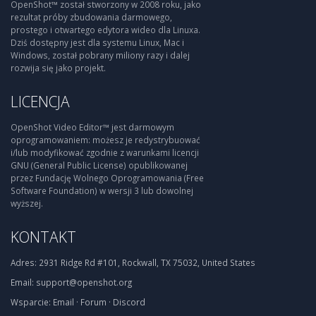
OpenShot™ został stworzony w 2008 roku, jako
rezultat próby zbudowania darmowego,
prostego i otwartego edytora wideo dla Linuxa.
Dziś dostępny jest dla systemu Linux, Mac i
Windows, został pobrany miliony razy i dalej
rozwija się jako projekt.
LICENCJA
OpenShot Video Editor™ jest darmowym
oprogramowaniem: możesz je redystrybuować
i/lub modyfikować zgodnie z warunkami licencji
GNU (General Public License) opublikowanej
przez Fundację Wolnego Oprogramowania (Free
Software Foundation) w wersji 3 lub dowolnej
wyższej.
KONTAKT
Adres:
2931 Ridge Rd #101, Rockwall, TX 75032, United States
Email:
support@openshot.org
Wsparcie:
Email
·
Forum
·
Discord