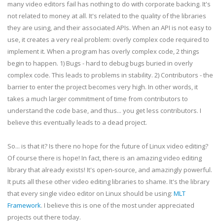
many video editors fail has nothing to do with corporate backing. It's
not related to money at all. It's related to the quality of the libraries
they are using, and their associated APIs. When an API is not easy to
use, it creates a very real problem: overly complex code required to
implement it. When a program has overly complex code, 2 things
begin to happen. 1) Bugs - hard to debug bugs buried in overly
complex code. This leads to problems in stability. 2) Contributors - the
barrier to enter the project becomes very high. In other words, it
takes a much larger commitment of time from contributors to
understand the code base, and thus... you get less contributors. I
believe this eventually leads to a dead project.
So... is that it? Is there no hope for the future of Linux video editing?
Of course there is hope! In fact, there is an amazing video editing
library that already exists! It's open-source, and amazingly powerful.
It puts all these other video editing libraries to shame. It's the library
that every single video editor on Linux should be using:
MLT
Framework
. I believe this is one of the most under appreciated
projects out there today.