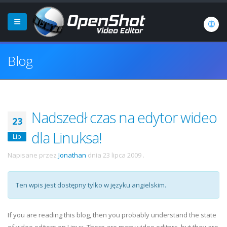
Blog
Nadszedł czas na edytor wideo
23
dla Linuksa!
Lip
Napisane przez
Jonathan
dnia
23 lipca 2009
.
Ten wpis jest dostępny tylko w języku angielskim.
If you are reading this blog, then you probably understand the state