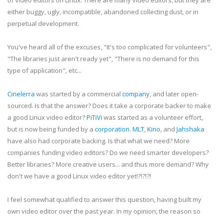
of video editors on Linux. There are many video editors, but they are
either buggy, ugly, incompatible, abandoned collecting dust, or in
perpetual development.
You've heard all of the excuses, "It's too complicated for volunteers",
"The libraries just aren't ready yet", "There is no demand for this
type of application", etc...
Cinelerra
was started by a commercial
company
, and later open-
sourced. Is that the answer? Does it take a corporate backer to make
a good Linux video editor?
PiTiVi
was started as a volunteer effort,
but is now being funded by a
corporation
.
MLT
,
Kino
, and
Jahshaka
have also had corporate backing. Is that what we need? More
companies funding video editors? Do we need smarter developers?
Better libraries? More creative users... and thus more demand? Why
don't we have a good Linux video editor yet!?!?!?!
I feel somewhat qualified to answer this question, having built my
own video editor over the past year. In my opinion, the reason so