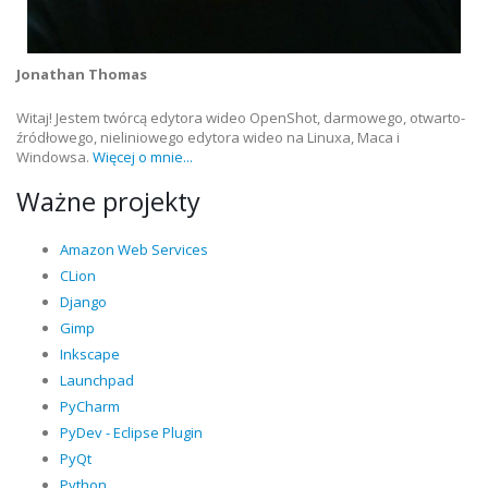
Jonathan Thomas
Witaj! Jestem twórcą edytora wideo OpenShot, darmowego, otwarto-
źródłowego, nieliniowego edytora wideo na Linuxa, Maca i
Windowsa.
Więcej o mnie...
Ważne projekty
Amazon Web Services
CLion
Django
Gimp
Inkscape
Launchpad
PyCharm
PyDev - Eclipse Plugin
PyQt
Python