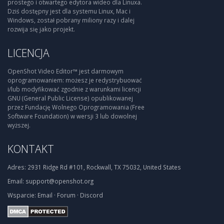
prostego i otwartego edytora wideo dla Linuxa.
Dziś dostępny jest dla systemu Linux, Mac i
Windows, został pobrany miliony razy i dalej
rozwija się jako projekt.
LICENCJA
OpenShot Video Editor™ jest darmowym
oprogramowaniem: możesz je redystrybuować
i/lub modyfikować zgodnie z warunkami licencji
GNU (General Public License) opublikowanej
przez Fundację Wolnego Oprogramowania (Free
Software Foundation) w wersji 3 lub dowolnej
wyższej.
KONTAKT
Adres:
2931 Ridge Rd #101, Rockwall, TX 75032, United States
Email:
support@openshot.org
Wsparcie:
Email
·
Forum
·
Discord