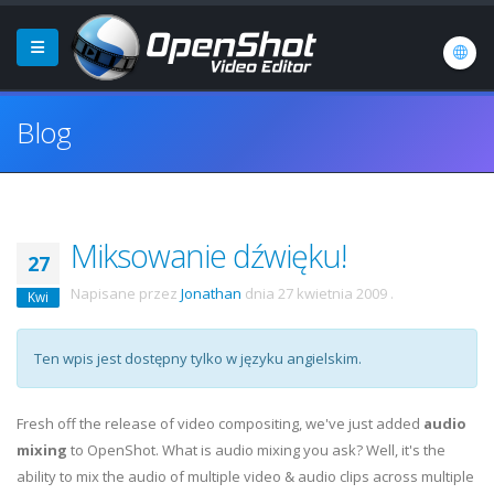
Blog
Miksowanie dźwięku!
27
Napisane przez
Jonathan
dnia
27 kwietnia 2009
.
Kwi
Ten wpis jest dostępny tylko w języku angielskim.
Fresh off the release of video compositing, we've just added
audio
mixing
to OpenShot. What is audio mixing you ask? Well, it's the
ability to mix the audio of multiple video & audio clips across multiple