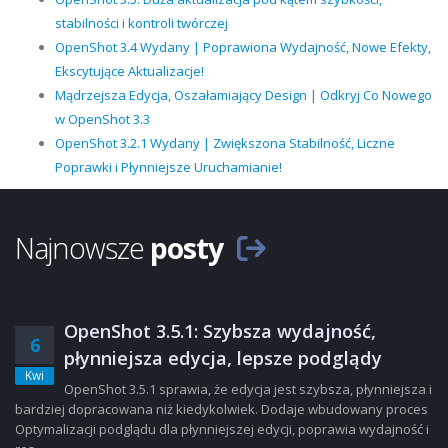
stabilności i kontroli twórczej
OpenShot 3.4 Wydany | Poprawiona Wydajność, Nowe Efekty,
Ekscytujące Aktualizacje!
Mądrzejsza Edycja, Oszałamiający Design | Odkryj Co Nowego
w OpenShot 3.3
OpenShot 3.2.1 Wydany | Zwiększona Stabilność, Liczne
Poprawki i Płynniejsze Uruchamianie!
Najnowsze
posty
OpenShot 3.5.1: Szybsza wydajność,
6
płynniejsza edycja, lepsze podglądy
Kwi
OpenShot 3.5.1 sprawia, że edycja jest szybsza, płynniejsza i
bardziej dopracowana niż kiedykolwiek. Dodaje wbudowany proces
Optymalizacji podglądu dla płynniejszej edycji, poprawia wydajność i