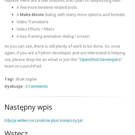
release. Here are a few features that I plan on addressing next:
A few more timeline related tools
A
Make Movie
dialog, with many more options and formats
Video Transitions
Video Effects / Filters
A Key-framing animation dialog / screen
As you can see, there is still plenty of work to be done. So, once
again, if you are a Python developer and are interested in helping
out, please drop me an email or join the "
OpenShot Developers
"
team on LaunchPad.
Tagi
:
Brak tagów
Dyskusje
:
3 Comments
Następny wpis
Edycja wideo na Linuksie plus kompozycja!
Wstecz