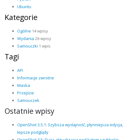
Ubuntu
Kategorie
Ogólne
14 wpisy
Wydania
26 wpisy
Samouczki
1 wpis
Tagi
API
Informacje zwrotne
Maska
Przejście
Samouczek
Ostatnie wpisy
OpenShot 3.5.1: Szybsza wydajność, płynniejsza edycja,
lepsze podglądy
OpenShot 3.5: Duża aktualizacja pod kątem szybkości,