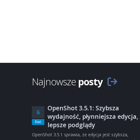
Najnowsze
posty
OpenShot 3.5.1: Szybsza
6
wydajność, płynniejsza edycja,
Kwi
lepsze podglądy
OpenShot 3.5.1 sprawia, że edycja jest szybsza,