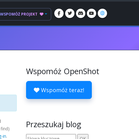
WSPOMÓŻ PROJEKT
Wspomóż OpenShot
Wspomóż teraz!
d
Przeszukaj blog
find)
-in
.