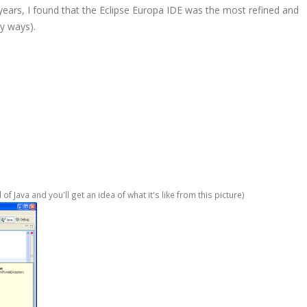
ears, I found that the Eclipse Europa
IDE
was the most refined and
y ways).
f Java and you'll get an idea of what it's like from this picture)