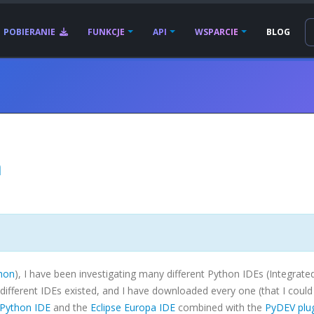
POBIERANIE
FUNKCJE
API
WSPARCIE
BLOG
a
hon
), I have been investigating many different Python
IDEs
(Integrate
different
IDEs
existed, and I have downloaded every one (that I could 
 Python
IDE
and the
Eclipse Europa
IDE
combined with the
PyDEV
plug