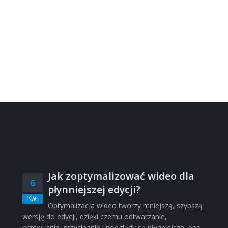
Jak zoptymalizować wideo dla
6
płynniejszej edycji?
Kwi
Optymalizacja wideo tworzy mniejszą, szybszą
wersję do edycji, dzięki czemu odtwarzanie,
przewijanie, przycinanie i podglądy są płynniejsze, bez