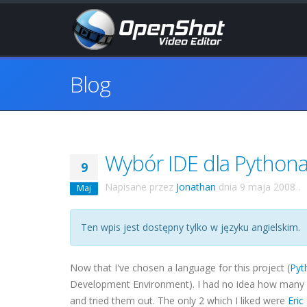
Blog
Wybór IDE dla Python
9
Napisane przez
Jonathan
dnia
9 maja 2008
.
Maj
Ten wpis jest dostępny tylko w języku angielskim.
Now that I've chosen a language for this project (
Pyt
Development Environment). I had no idea how many 
and tried them out. The only 2 which I liked were
Eric