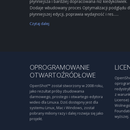
płynniejsza i bardziej dopracowana niż kiedykolwiek.
Dodaje wbudowany proces Optymalizacji podglądu d
płynniejszej edycji, poprawia wydajność i res......
Czytaj dalej
OPROGRAMOWANIE
LICE
OTWARTOŹRÓDŁOWE
OpenSho
oprogra
OpenShot™ został stworzony w 2008 roku,
redystry
jako rezultat próby zbudowania
z warunk
darmowego, prostego i otwartego edytora
License)
wideo dla Linuxa. Dziś dostępny jest dla
Wolnego
systemu Linux, Mac i Windows, został
Foundati
pobrany miliony razy i dalej rozwija się jako
wyższej.
projekt.