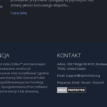
zmiany jakości końcowego eksportu....
la
Czytaj dalej
NCJA
KONTAKT
t Video Editor™ jest darmowym
Adres:
2931 Ridge Rd #101, Rockwal
mowaniem: możesz je
75032, United States
buować i/lub modyfikować zgodnie
Email:
support@openshot.org
ami licencji GNU (General Public
 opublikowanej przez Fundację
Wsparcie:
Email
·
Forum
·
Discord
 Oprogramowania (Free Software
on) w wersji 3 lub dowolnej