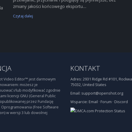
zmiany jakości końcowego eksportu....
la
Czytaj dalej
NCJA
KONTAKT
t Video Editor™ jest darmowym
Adres:
2931 Ridge Rd #101, Rockwal
mowaniem: możesz je
75032, United States
buować i/lub modyfikować zgodnie
Email:
support@openshot.org
ami licencji GNU (General Public
 opublikowanej przez Fundację
Wsparcie:
Email
·
Forum
·
Discord
 Oprogramowania (Free Software
on) w wersji 3 lub dowolnej