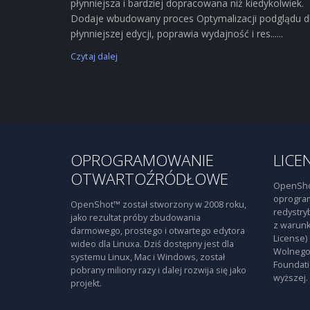
płynniejsza i bardziej dopracowana niż kiedykolwiek.
Dodaje wbudowany proces Optymalizacji podglądu d
płynniejszej edycji, poprawia wydajność i res......
Czytaj dalej
OPROGRAMOWANIE
LICE
OTWARTOŹRÓDŁOWE
OpenSho
oprogra
OpenShot™ został stworzony w 2008 roku,
redystry
jako rezultat próby zbudowania
z warunk
darmowego, prostego i otwartego edytora
License)
wideo dla Linuxa. Dziś dostępny jest dla
Wolnego
systemu Linux, Mac i Windows, został
Foundati
pobrany miliony razy i dalej rozwija się jako
wyższej.
projekt.