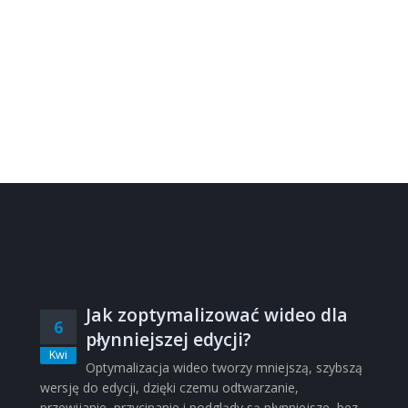
Jak zoptymalizować wideo dla
6
płynniejszej edycji?
Kwi
Optymalizacja wideo tworzy mniejszą, szybszą
wersję do edycji, dzięki czemu odtwarzanie,
przewijanie, przycinanie i podglądy są płynniejsze, bez