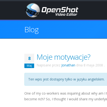
Blog
Moje motywacje?
8
Napisane przez
Jonathan
dnia
8 maja 2008
.
Maj
Ten wpis jest dostępny tylko w języku angielskim.
One of my co-workers was inquiring about why am I tak
become rich? So, I thought I would share my underlyi