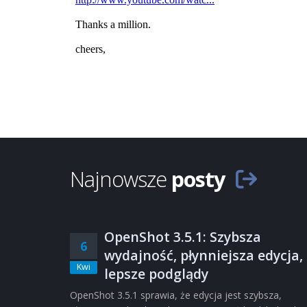
Najnowsze
posty
OpenShot 3.5.1: Szybsza
6
wydajność, płynniejsza edycja,
Kwi
lepsze podglądy
OpenShot 3.5.1 sprawia, że edycja jest szybsza,