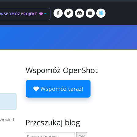
WSPOMÓŻ PROJEKT
Wspomóż OpenShot
Wspomóż teraz!
 would I
Przeszukaj blog