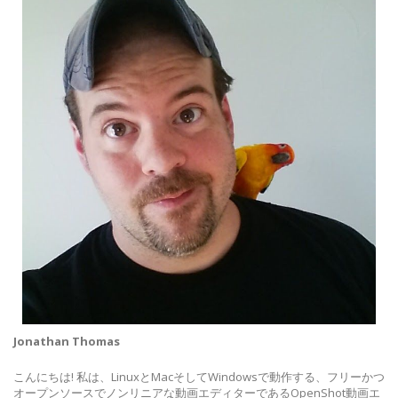
Jonathan Thomas
こんにちは! 私は、LinuxとMacそしてWindowsで動作する、フリーかつ
オープンソースでノンリニアな動画エディターであるOpenShot動画エ