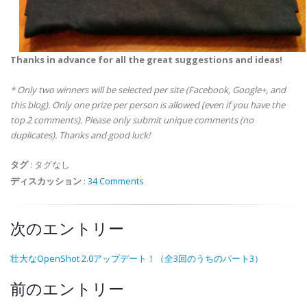
Thanks in advance for all the great suggestions and ideas!
* Only two winners will be selected per site (Facebook, Google+, and
this blog). Only one prize per person is allowed (even if you have the
top 2 comments). Please only submit unique comments (no
duplicates). Thanks and good luck!
タグ
:
タグなし
ディスカッション
:
34 Comments
次のエントリー
壮大なOpenShot 2.0アップデート！（全3回のうちのパート3）
前のエントリー