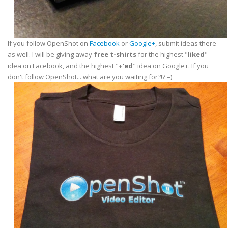
If you follow OpenShot on
Facebook
or
Google+
, submit ideas there
as well. I will be giving away
free t-shirts
for the highest "
liked
"
idea on Facebook, and the highest "
+'ed
" idea on Google+. If you
don't follow OpenShot... what are you waiting for?!? =)