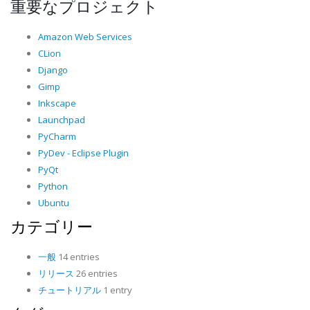
重要なプロジェクト
Amazon Web Services
CLion
Django
Gimp
Inkscape
Launchpad
PyCharm
PyDev - Eclipse Plugin
PyQt
Python
Ubuntu
カテゴリー
一般
14 entries
リリース
26 entries
チュートリアル
1 entry