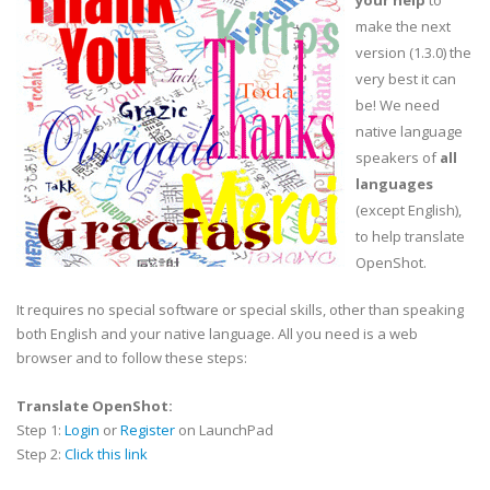
your help
to
make the next
version (1.3.0) the
very best it can
be! We need
native language
speakers of
all
languages
(except English),
to help translate
OpenShot.
It requires no special software or special skills, other than speaking
both English and your native language. All you need is a web
browser and to follow these steps:
Translate OpenShot:
Step 1:
Login
or
Register
on LaunchPad
Step 2:
Click this link