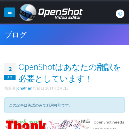
ブログ
OpenShotはあなたの翻訳を
2
必要としています！
2月
執筆者
Jonathan
投稿日
2011年2月2日
.
この記事は英語のみで利用可能です。
OpenShot
needs