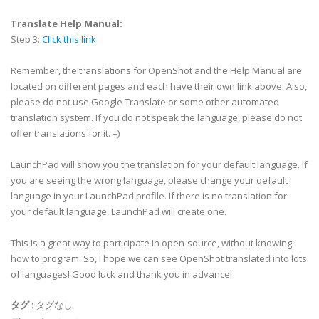
Translate Help Manual:
Step 3:
Click this link
Remember, the translations for OpenShot and the Help Manual are
located on different pages and each have their own link above. Also,
please do not use Google Translate or some other automated
translation system. If you do not speak the language, please do not
offer translations for it. =)
LaunchPad will show you the translation for your default language. If
you are seeing the wrong language, please change your default
language in your LaunchPad profile. If there is no translation for
your default language, LaunchPad will create one.
This is a great way to participate in open-source, without knowing
how to program. So, I hope we can see OpenShot translated into lots
of languages! Good luck and thank you in advance!
タグ
:
タグなし