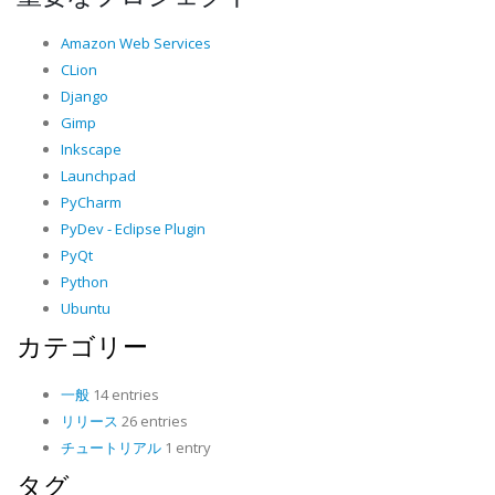
Amazon Web Services
CLion
Django
Gimp
Inkscape
Launchpad
PyCharm
PyDev - Eclipse Plugin
PyQt
Python
Ubuntu
カテゴリー
一般
14 entries
リリース
26 entries
チュートリアル
1 entry
タグ