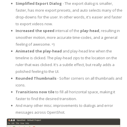
Simplified Export Dialog
- The export dialog is smaller,
faster, has more export presets, and auto selects many of the
drop-downs for the user. In other words, it's easier and faster
to export videos now.
Increased the speed
interval of the
play-head
, resulting in
smoother motion, more accurate time-codes, and a general
feeling of awesome. =)
Animated the play-head
and play-head line when the
timeline is clicked. The play-head zips to the location on the
ruler that was clicked. It's a subtle effect, but really adds a
polished feeling to the UI.
Rounded Thumbnails
- Softer corners on all thumbnails and
icons.
Transitions
now
tile
to fill all horizontal space, making it
faster to find the desired transition.
And many other misc. improvements to dialogs and error
messages across OpenShot.