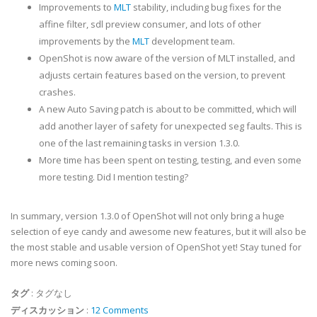
Improvements to
MLT
stability, including bug fixes for the
affine filter, sdl preview consumer, and lots of other
improvements by the
MLT
development team.
OpenShot is now aware of the version of MLT installed, and
adjusts certain features based on the version, to prevent
crashes.
A new Auto Saving patch is about to be committed, which will
add another layer of safety for unexpected seg faults. This is
one of the last remaining tasks in version 1.3.0.
More time has been spent on testing, testing, and even some
more testing. Did I mention testing?
In summary, version 1.3.0 of OpenShot will not only bring a huge
selection of eye candy and awesome new features, but it will also be
the most stable and usable version of OpenShot yet! Stay tuned for
more news coming soon.
タグ
:
タグなし
ディスカッション
:
12 Comments