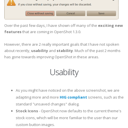
Over the past few days, I have shown off many of the
exciting new
features
that are coming in OpenShot 1.3.0.
However, there are 2 really important goals that I have not spoken
about recently,
usability
and
stability
. Much of the past 2 months
has gone towards improving OpenShot in these areas.
Usability
As you might have noticed on the above screenshot, we are
adapting more and more
HIG compliant
screens, such as the
standard "unsaved changes" dialog.
Stock Icons
- OpenShot now defaults to the current theme's
stock icons, which will be more familiar to the user than our
custom button images.